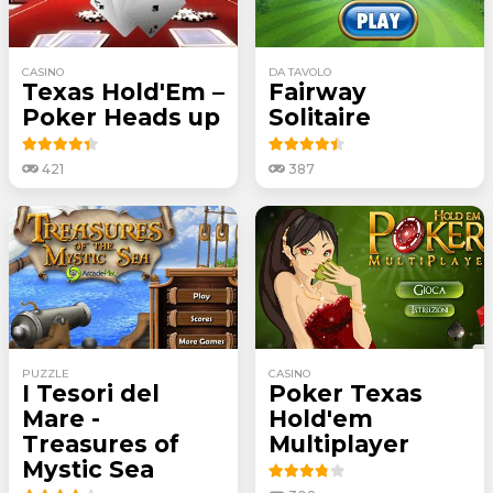
CASINO
DA TAVOLO
Texas Hold'Em –
Fairway
Poker Heads up
Solitaire
421
387
PUZZLE
CASINO
I Tesori del
Poker Texas
Mare -
Hold'em
Treasures of
Multiplayer
Mystic Sea