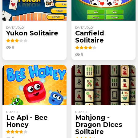
DA TAVOLO
DA TAVOLO
Yukon Solitaire
Canfield
Solitaire
8
8
PUZZLE
PUZZLE
Le Api - Bee
Mahjong -
Honey
Dragon Dices
Solitaire