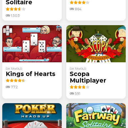
Solitaire
864
1.503
DA TAVOLO
DA TAVOLO
Kings of Hearts
Scopa
Multiplayer
772
591