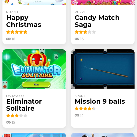
PUZZLE
PUZZLE
Happy
Candy Match
Christmas
Saga
16
16
DA TAVOLO
SPORT
Eliminator
Mission 9 balls
Solitaire
14
15