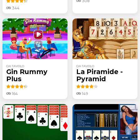
308
344
DA TAVOLO
DA TAVOLO
Gin Rummy
La Piramide -
Plus
Pyramid
164
149