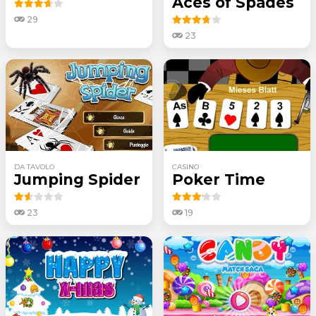
Aces of Spades
29
23
DA TAVOLO
CASINO
Jumping Spider
Poker Time
23
19