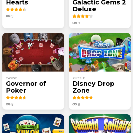
Hearts
Galactic Gems 2
Deluxe
9
9
CASINO
PUZZLE
Governor of
Disney Drop
Poker
Zone
8
8