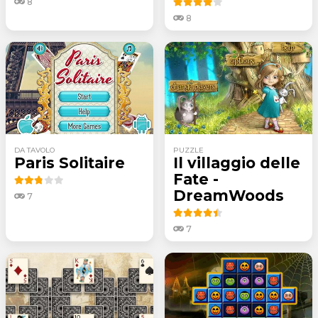
8
8
DA TAVOLO
PUZZLE
Paris Solitaire
Il villaggio delle
Fate -
DreamWoods
7
7