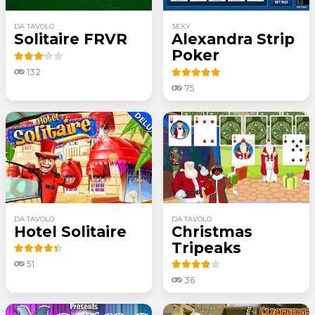
DA TAVOLO
SEXY
Solitaire FRVR
Alexandra Strip
Poker
132
75
DA TAVOLO
DA TAVOLO
Hotel Solitaire
Christmas
Tripeaks
51
36