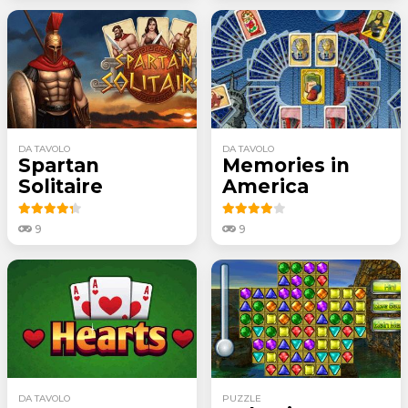
DA TAVOLO
DA TAVOLO
Spartan
Memories in
Solitaire
America
9
9
DA TAVOLO
PUZZLE