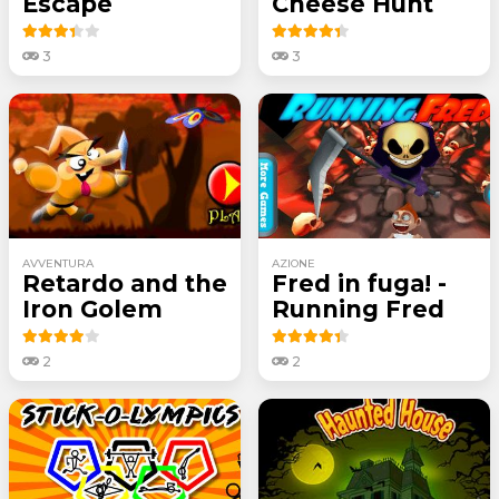
Escape
Cheese Hunt
3
3
AVVENTURA
AZIONE
Retardo and the
Fred in fuga! -
Iron Golem
Running Fred
2
2