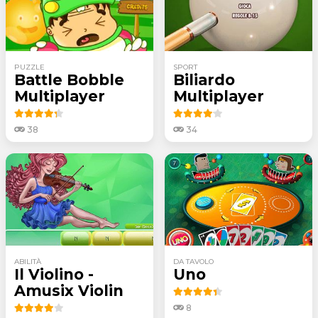
PUZZLE
SPORT
Battle Bobble
Biliardo
Multiplayer
Multiplayer
38
34
ABILITÀ
DA TAVOLO
Il Violino -
Uno
Amusix Violin
8