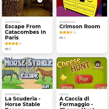
AVVENTURA
AVVENTURA
Escape From
Crimson Room
Catacombes In
Paris
4
5
AVVENTURA
LOGICA
La Scuderia -
A Caccia di
Horse Stable
Formaggio -