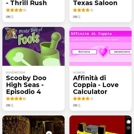
- Thrill Rush
Texas Saloon
5
5
AVVENTURA
HUMOR
Scooby Doo
Affinità di
High Seas -
Coppia - Love
Episodio 4
Calculator
5
5