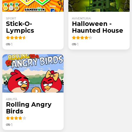
SPORT
AVVENTURA
Stick-O-
Halloween -
Lympics
Haunted House
1
1
ABILITÀ
Rolling Angry
Birds
1