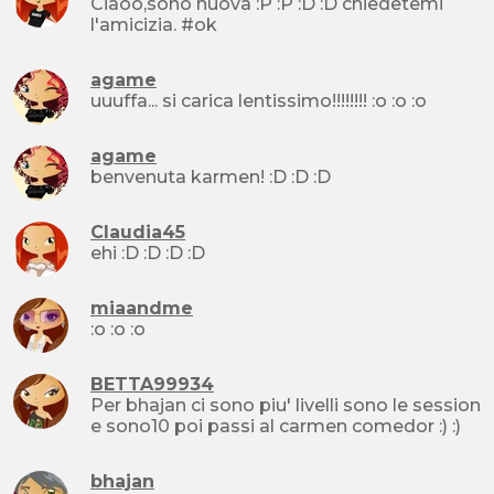
Ciaoo,sono nuova :P :P :D :D chiedetemi
l'amicizia. #ok
agame
uuuffa... si carica lentissimo!!!!!!!! :o :o :o
agame
benvenuta karmen! :D :D :D
Claudia45
ehi :D :D :D :D
miaandme
:o :o :o
BETTA99934
Per bhajan ci sono piu' livelli sono le session
e sono10 poi passi al carmen comedor :) :)
bhajan