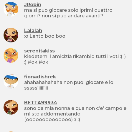
JRobin
ma si puo giocare solo iprimi quattro
giorni? non si puo andare avanti?
Lalalah
:o Lento boo boo
serenitakiss
kiedetemi l amicizia rikambio tutti i voti :) :)
:) #ok #ok
fionadishrek
ahahahahahaha non puoi giocare e io
sssssììììììììì
BETTA99934
sono da mia nonna e qua non c'e' campo e
mi sto addormentando
(oooooooooooooo) :( :(