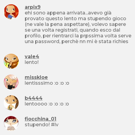
arpix9
ehi sono appena arrivata...avevo già
provato questo lento ma stupendo gioco
(ne vale la pena aspettare), volevo sapere
se una volta registrati, quando esco dal
profilo, per rientrarci la prpssima volta serve
una password, perchè nn mi è stata richies
vale4
lento!
misskloe
lentisssimo :o :o :o
b4444
lentoooo :o :o :o :o
fiocchina_01
stupendo! #lv