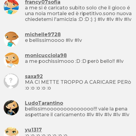
francy07sofia
a me si é caricato subito solo che il gioco é
una noia mortale ed è ripetitivo.sono nuova
chiedetemi l'amicizia :D :D :) :) #lv #lv #lv #lv
michelle9728
e bellissimoooo #lv #lv
monicucciola98
a me pochissimooo :D :D però bello!! #lv
saxa92
MA CI METTE TROPPO A CARICARE PERò
:o :o :o :o :o
LudoTarantino
bellissimoooooooooooooo!!! vale la pena
aspettare il caricamento #lv #lv #lv #lv #lv
yu1317
:o :o :o :o :o :o :o :o