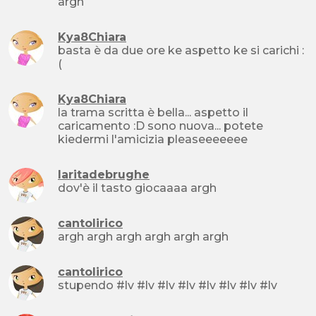
argh
Kya8Chiara
basta è da due ore ke aspetto ke si carichi :
(
Kya8Chiara
la trama scritta è bella... aspetto il
caricamento :D sono nuova... potete
kiedermi l'amicizia pleaseeeeeee
laritadebrughe
dov'è il tasto giocaaaa argh
cantolirico
argh argh argh argh argh argh
cantolirico
stupendo #lv #lv #lv #lv #lv #lv #lv #lv