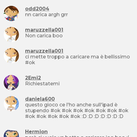
odd2004
nn carica argh grr
maruzzella001
Non carica boo
maruzzella001
ci mette troppo a caricare ma è bellissimo
#ok
2Emi2
Richiestatemi
daniela600
questo gioco ce l'ho anche sull'ipad è
stupendo #ok #ok #ok #ok #ok #ok #ok
#ok #ok #ok #ok #ok :D :D :D :D :D :D :D
Hermion