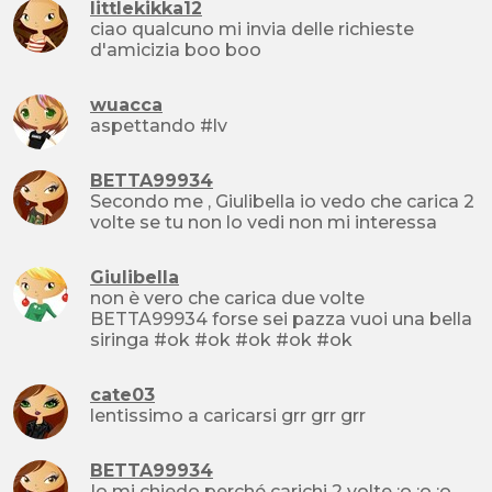
littlekikka12
ciao qualcuno mi invia delle richieste
d'amicizia boo boo
wuacca
aspettando #lv
BETTA99934
Secondo me , Giulibella io vedo che carica 2
volte se tu non lo vedi non mi interessa
Giulibella
non è vero che carica due volte
BETTA99934 forse sei pazza vuoi una bella
siringa #ok #ok #ok #ok #ok
cate03
lentissimo a caricarsi grr grr grr
BETTA99934
Io mi chiedo perché carichi 2 volte :o :o :o