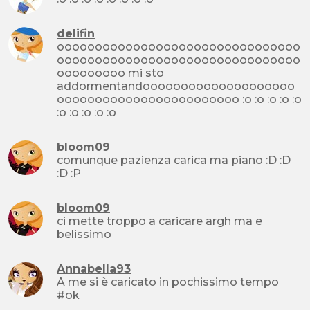
delifin
oooooooooooooooooooooooooooooooo
oooooooooooooooooooooooooooooooo
ooooooooo mi sto
addormentandoooooooooooooooooooo
oooooooooooooooooooooooo :o :o :o :o :o
:o :o :o :o :o
bloom09
comunque pazienza carica ma piano :D :D
:D :P
bloom09
ci mette troppo a caricare argh ma e
belissimo
Annabella93
A me si è caricato in pochissimo tempo
#ok