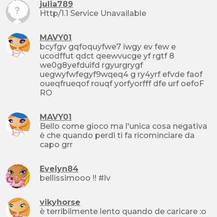
julia789
Http/1.1 Service Unavailable
MAVY01
bcyfgv gqfoquyfwe7 iwgy ev few e
ucodffut qdct qeewvucge yf rgtf 8
we0g8yefduifd rgyurgrygf
uegwyfwfegyf9wqeq4 g ry4yrf efvde faof
oueqfrueqof rouqf yorfyorfff dfe urf oefoF
RO
MAVY01
Bello come gioco ma l'unica cosa negativa
è che quando perdi ti fa ricominciare da
capo grr
Evelyn84
bellissimooo !! #lv
vikyhorse
è terribilmente lento quando de caricare :o