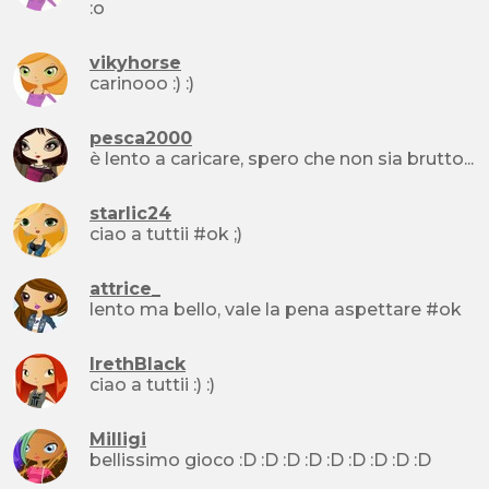
:o
vikyhorse
carinooo :) :)
pesca2000
è lento a caricare, spero che non sia brutto...
starlic24
ciao a tuttii #ok ;)
attrice_
lento ma bello, vale la pena aspettare #ok
IrethBlack
ciao a tuttii :) :)
Milligi
bellissimo gioco :D :D :D :D :D :D :D :D :D