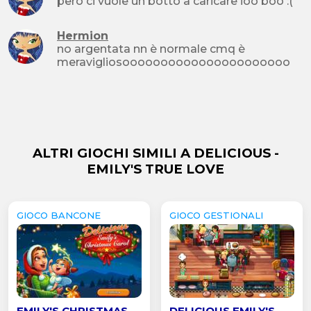
però ci vuole un botto a caricare ioo boo :(
Hermion
no argentata nn è normale cmq è
meravigliosoooooooooooooooooooooo
ALTRI GIOCHI SIMILI A DELICIOUS -
EMILY'S TRUE LOVE
GIOCO BANCONE
GIOCO GESTIONALI
EMILY'S CHRISTMAS
DELICIOUS EMILY'S