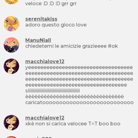
veloce :D :D :D grr grr
serenitakiss
adoro questo gioco love
ManuNiall
chiedetemi le amicizie grazieeee #ok
macchialove12
yeeeeeeeeeeeeeeeeeeeeeeeeeeeeeeeeee
eeeeeeeeeeeeeeeeeeeeeeeeeeeeeeeeeee
eeeeeeeeeeeeeeeeeeeeeeeeeeeeeeeeeee
eeeeeeeeeeeeeeeeeeeeeeeeeeeeeeeee
siiiiiiiiiiiiiiiiiiiiiiiiiiiiiiiiiiiiiiiiii
èèèèèèèèèèèèèèèèèèèèèèèèèèèèèèèè
caricatooooooooooooooooooooooooooo
macchialove12
xkè non si carica velocee T^T boo boo