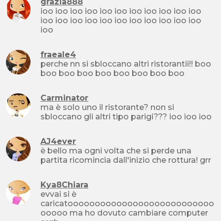
grazia888
ioo ioo ioo ioo ioo ioo ioo ioo ioo ioo ioo
ioo ioo ioo ioo ioo ioo ioo ioo ioo ioo ioo
ioo
fraeale4
perche nn si sbloccano altri ristorantii!! boo
boo boo boo boo boo boo boo boo
Carminator
ma è solo uno il ristorante? non si
sbloccano gli altri tipo parigi??? ioo ioo ioo
AJ4ever
è bello ma ogni volta che si perde una
partita ricomincia dall'inizio che rottura! grr
Kya8Chiara
evvai si è
caricatooooooooooooooooooooooooooo
ooooo ma ho dovuto cambiare computer