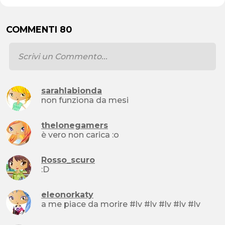
COMMENTI 80
sarahlabionda
non funziona da mesi
thelonegamers
è vero non carica :o
Rosso_scuro
:D
eleonorkaty
a me piace da morire #lv #lv #lv #lv #lv