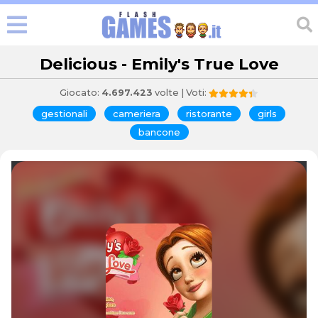
Delicious - Emily's True Love
Giocato:
4.697.423
volte | Voti:
gestionali
cameriera
ristorante
girls
bancone