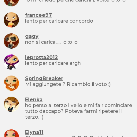
francee97
lento per caricare concordo
gagy
non si carica...... :o :o :o
leprotta2012
lento per caricare argh
SpringBreaker
Mi aggiungete ? Ricambio il voto :)
Elenka
ho perso al terzo livello e mi fa ricominciare
tutto daccapo? Poteva farmi ripetere il
terzo. :(
Elyna11