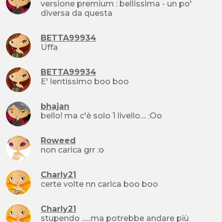
versione premium : bellissima - un po'
diversa da questa
BETTA99934
Uffa
BETTA99934
E' lentissimo boo boo
bhajan
bello! ma c'è solo 1 livello.... :Oo
Roweed
non carica grr :o
Charly21
certe volte nn carica boo boo
Charly21
stupendo ......ma potrebbe andare più