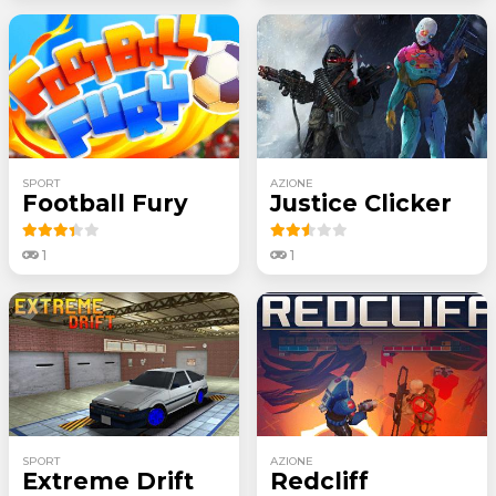
SPORT
AZIONE
Football Fury
Justice Clicker
1
1
SPORT
AZIONE
Extreme Drift
Redcliff