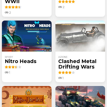
WWII
2
2
SPORT
AZIONE
Nitro Heads
Clashed Metal
Drifting Wars
1
1