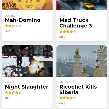
PUZZLE
SPORT
Mah-Domino
Mad Truck
Challenge 3
1
1
AZIONE
ABILITÀ
Night Slaughter
Ricochet Kills
Siberia
1
1