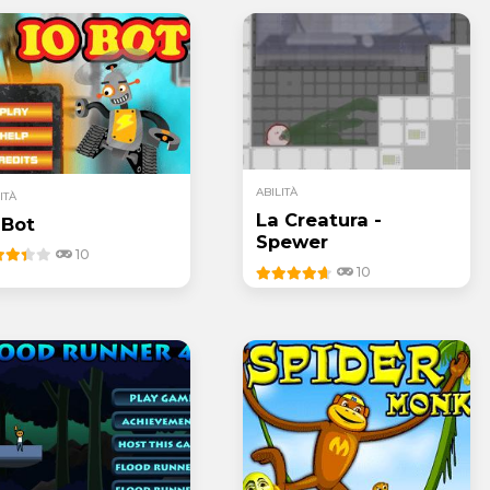
ABILITÀ
ITÀ
La Creatura -
 Bot
Spewer
10
10