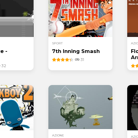
SPORT
AZI
e -
7th Inning Smash
Fl
A
31
32
AZIONE
AZI