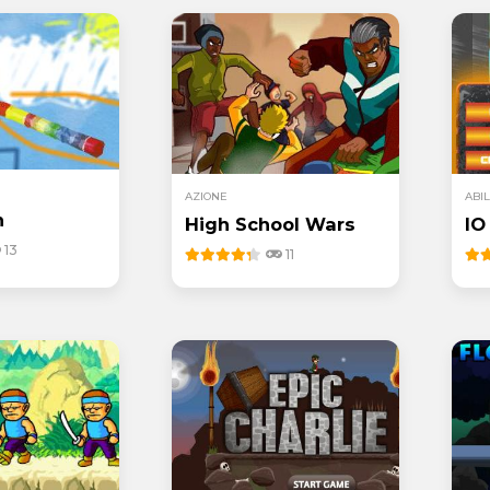
AZIONE
ABIL
n
High School Wars
IO
13
11