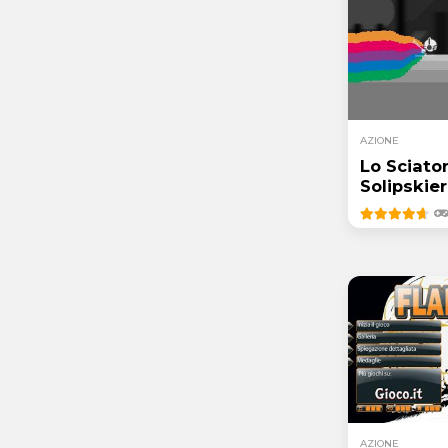
AZIONE
Lo Sciator
Solipskier
AZIONE