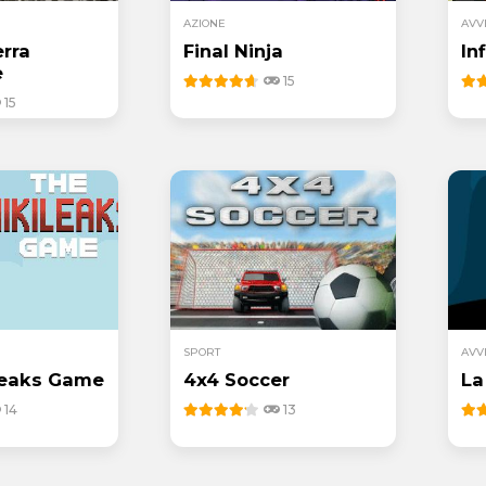
AZIONE
AVV
erra
Final Ninja
In
e
15
15
SPORT
AVV
leaks Game
4x4 Soccer
La
14
13