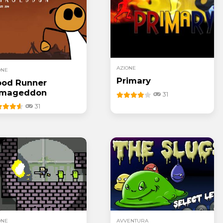
AZIONE
ONE
Primary
ood Runner
rmageddon
31
31
ONE
AVVENTURA