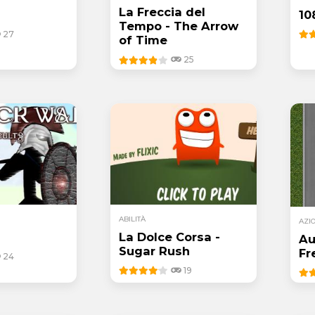
La Freccia del
10
Tempo - The Arrow
27
of Time
25
ABILITÀ
AZI
La Dolce Corsa -
Au
Sugar Rush
Fr
24
19