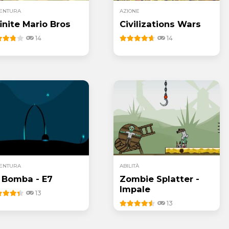
ENTURA
AZIONE
finite Mario Bros
Civilizations Wars
14
14
ENTURA
ABILITÀ
 Bomba - E7
Zombie Splatter -
Impale
13
13