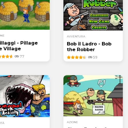
ONE
AVVENTURA
Villaggi - Pillage
Bob il Ladro - Bob
e Village
the Robber
77
59
AZIONE
ITÀ