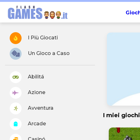
Gioch
I Più Giocati
Un Gioco a Caso
Abilitá
Azione
Avventura
I miei giochi
Arcade
Casinó