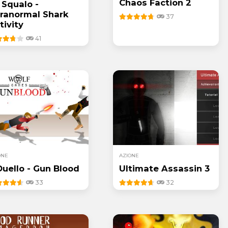
Chaos Faction 2
 Squalo -
ranormal Shark
37
tivity
41
ONE
AZIONE
 Duello - Gun Blood
Ultimate Assassin 3
33
32