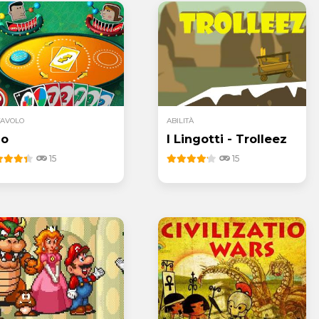
TAVOLO
ABILITÀ
no
I Lingotti - Trolleez
15
15