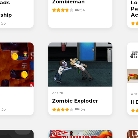
Zombieman
eads
Lo
Pa
54
ship
Ac
56
AZIONE
AZI
l
Zombie Exploder
Il
35
34