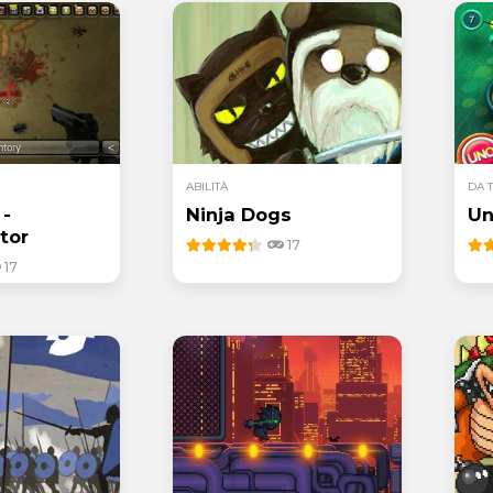
ABILITÀ
DA 
 -
Ninja Dogs
U
tor
17
17