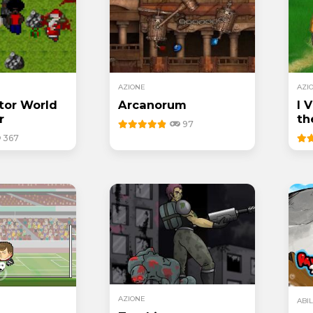
AZIONE
AZI
tor World
Arcanorum
I 
r
th
97
367
AZIONE
ABIL