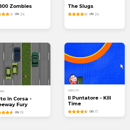
800 Zombies
The Slugs
24
24
ABILITÀ
ONE
Il Puntatore - Kill
to in Corsa -
Time
eeway Fury
17
19