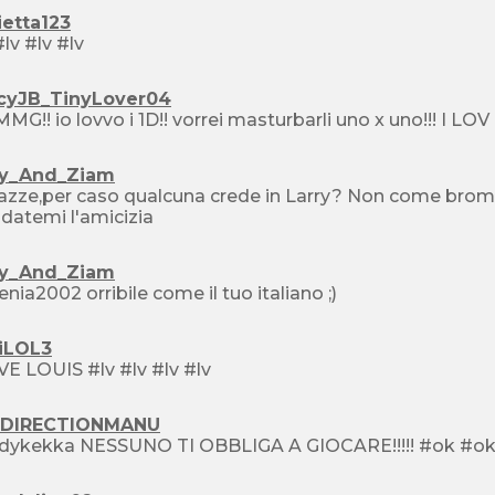
ietta123
#lv #lv #lv #lv
scyJB_TinyLover04
ry_And_Ziam
zze,per caso qualcuna crede in Larry? Non come broma
atemi l'amicizia
ry_And_Ziam
enia2002 orribile come il tuo italiano ;)
giLOL3
I LOVE LOUIS #lv #lv #lv #lv
DIRECTIONMANU
wendykekka NESSUNO TI OBBLIGA A GIOCARE!!!!! #ok #