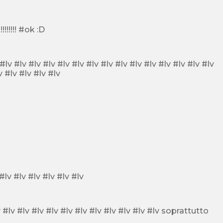
i veri one direction sono decisamente più belli!! Vi adoro 1D!!!!!!!!!!! #ok :D
#lv #lv #lv #lv #lv #lv #lv #lv #lv #lv #lv #lv #lv #lv #lv #lv #lv #lv #lv #lv #lv
i #lv Niall e Zayn #lv #lv #lv #lv #lv #lv #lv #lv #lv #lv #lv #lv #lv #lv #lv #lv #lv #lv