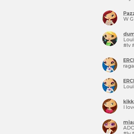
Pazz
dumi
Louis non lo tocca ne
ERC
ERC
kik
mia
ADORO