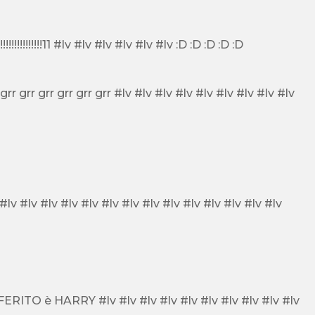
W GLI 1D!!!!!!!!!!!!!!!!!!!!!! #lv #lv #lv I LOVE LOUIS TOMLINSON!!!!!!!!!!!!!!!!!!11 #lv #lv #lv #lv #lv #lv :D :D :D :D :D
Louis e zayn li amooooo!!!!! #lv #lv #lv #lv #lv #lv #lv #lv #lv #lv #lv #lv #lv #lv #lv #lv #lv #lv #lv #lv #lv #lv #lv
#lv #lv #lv #lv #lv #lv #lv