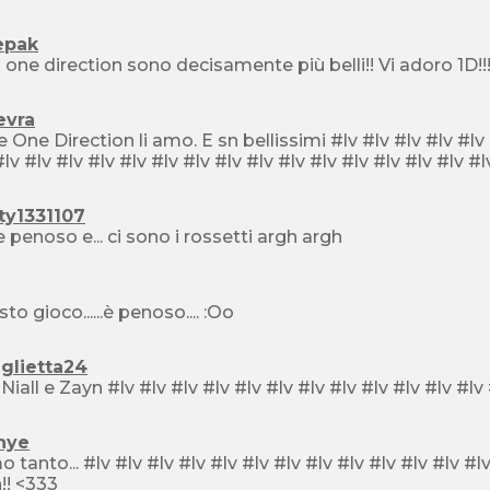
epak
evra
rection li amo. E sn bellissimi #lv #lv #lv #lv #lv #lv #lv #lv #lv #lv #lv #lv #lv #lv #lv #lv #lv #lv #lv #lv
ty1331107
ma e penoso e... ci sono i rossetti argh argh
to gioco......è penoso.... :Oo
glietta24
hye
 #lv #lv #lv #lv #lv #lv #lv #lv #lv #lv #lv #lv #lv #lv #lv #lv #lv #lv #lv #lv soprattutto
!! <333