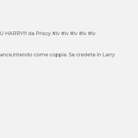
OMMMG!! io lovvo i 1D!! vorrei masturbarli uno x uno!!! I LOV U HARRY!!! da Priscy #lv #lv #lv #lv #lv
nce,intendo come coppia. Se credete in Larry
ok