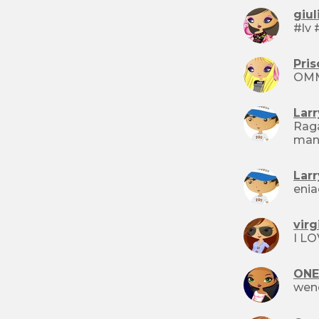
giul
Pri
Lar
Raga
mand
Lar
enia
vir
ONE