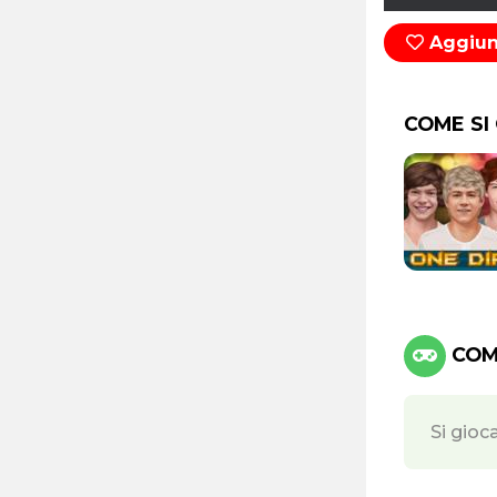
Aggiung
COME SI
COMA
Si gioc