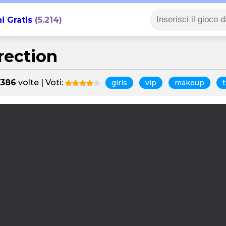
i Gratis
(5.214)
rection
.386
volte | Voti:
girls
vip
makeup