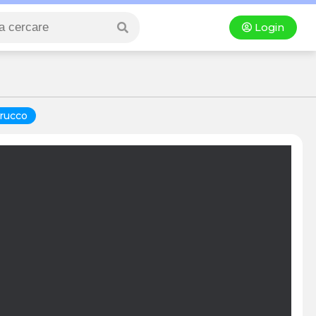
Login
trucco