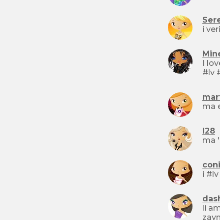
Ser
Min
I love One Di
mar
l28
ma 's
coni
das
li amo tanto... #lv #lv #lv #lv
zayn