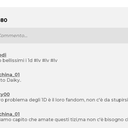
 80
odi
sono bellissimi i 1d #lv #lv #lv
china_01
to Daiky..
ky00
ero problema degli 1D è il loro fandom, non c'è da stupirsi a
china_01
amo capito che amate questi tizi,ma non c'è bisogno che