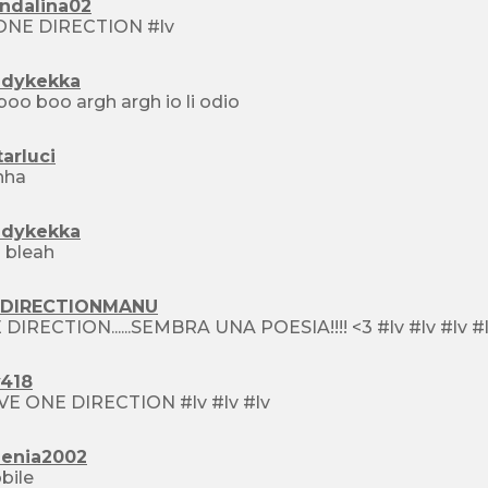
ndalina02
 ONE DIRECTION #lv
dykekka
:Oo boo boo argh argh io li odio
arluci
hha
dykekka
 bleah
DIRECTIONMANU
418
I LOVE ONE DIRECTION #lv #lv #lv
aenia2002
bbile