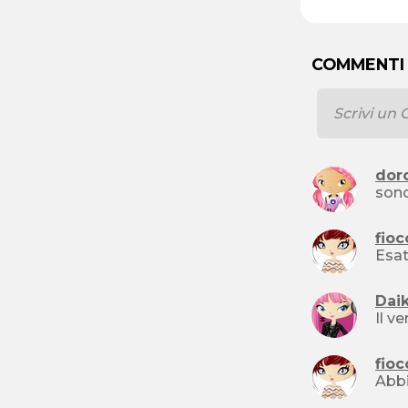
COMMENTI
dor
fioc
Esat
Dai
Il v
fioc
Abbi