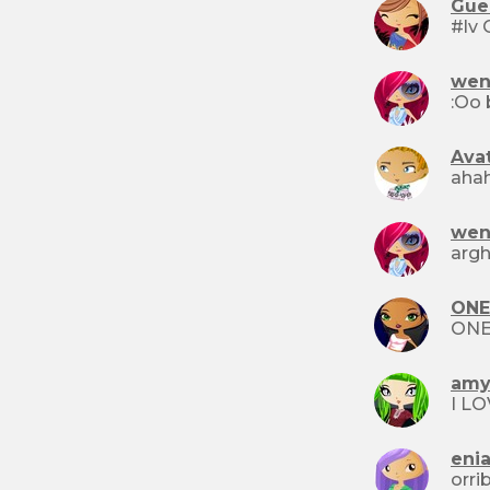
Gue
#lv
wen
Avat
aha
wen
argh
ONE
amy
eni
orri