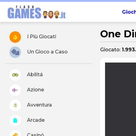
Gioch
One Di
I Più Giocati
Giocato:
1.993
Un Gioco a Caso
Abilitá
Azione
Avventura
Arcade
Casinó