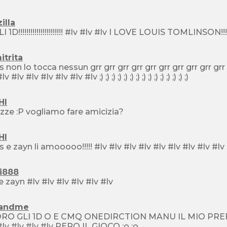
illa
trita
ssun grr grr grr grr grr grr grr grr grr grr grr grr grr grr grr grr #lv #lv #lv #lv #lv #lv #lv #lv #lv
#lv #lv #lv #lv #lv #lv #lv #lv ;) ;) ;) ;) ;) ;) ;) ;) ;) ;) ;) ;) ;) ;) ;)
HI
ragazze :P vogliamo fare amicizia?
HI
ki888
I love zayn #lv #lv #lv #lv #lv #lv
andme
 GLI 1D O E CMQ ONEDIRCTION MANU IL MIO PREFERITO è HARRY #lv #lv #lv 
#lv #lv #lv #lv #lv PERO IL GIOCO :o :o