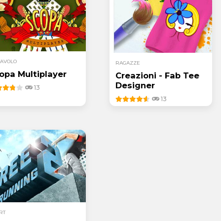
TAVOLO
RAGAZZE
opa Multiplayer
Creazioni - Fab Tee
Designer
13
13
RT