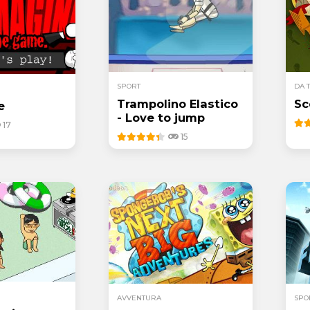
SPORT
DA 
Trampolino Elastico
Sc
e
- Love to jump
17
15
AVVENTURA
SPO