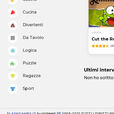
Cucina
Divertenti
LOGICA
Da Tavolo
Cut the R
Logica
Puzzle
Ultimi inter
Ragazze
Non ho scritto
Sport
FLASHGAMES.IT
by
2003-2021 TUTTI I DIRITTI R