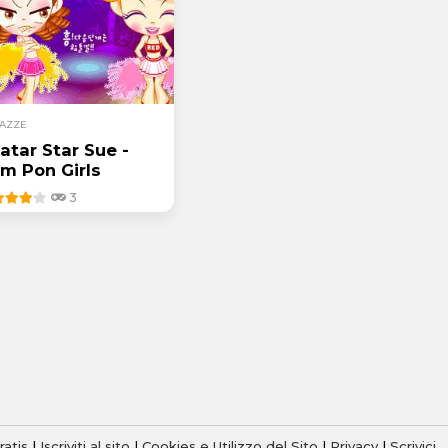
AZZE
atar Star Sue -
m Pon Girls
3
ratis
|
Iscriviti al sito
|
Cookies e Utilizzo del Sito
|
Privacy
|
Scrivici