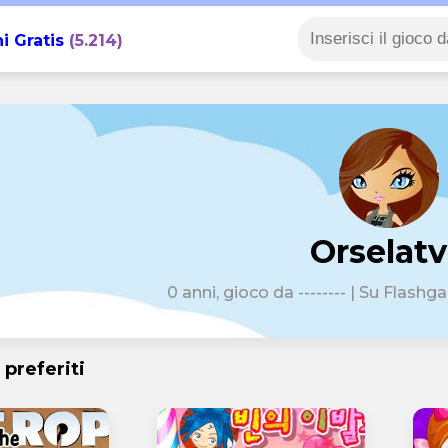
i Gratis
(5.214)
Orselat
0 anni, gioco da -------- | Su Flashg
 preferiti