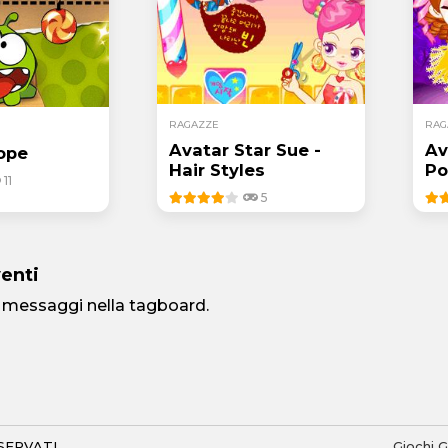
RAGAZZE
RAG
Avatar Star Sue -
Av
ope
Hair Styles
Po
11
5
venti
 messaggi nella tagboard.
ISERVATI
Giochi G