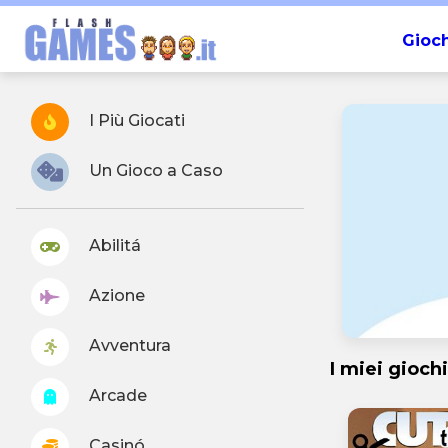
Gioch
I Più Giocati
Un Gioco a Caso
Abilitá
Azione
Avventura
I miei giochi
Arcade
Casinó