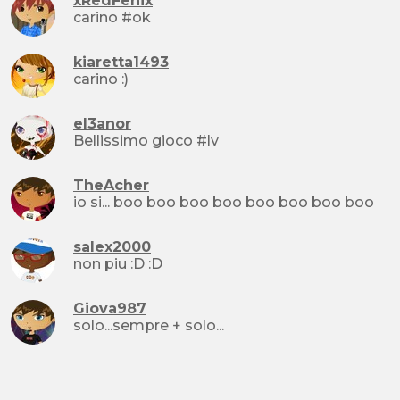
xRedFenix
carino #ok
kiaretta1493
carino :)
el3anor
Bellissimo gioco #lv
TheAcher
io si... boo boo boo boo boo boo boo boo
salex2000
non piu :D :D
Giova987
solo...sempre + solo...