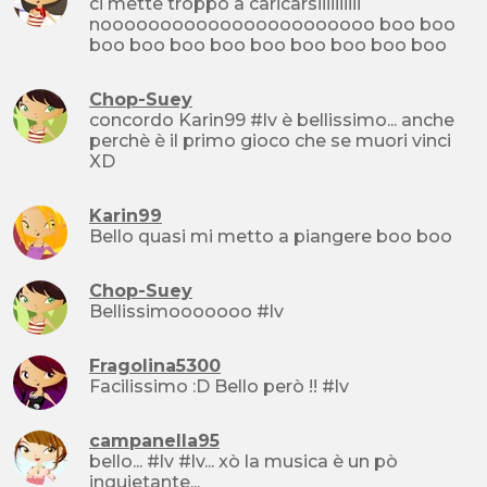
ci mette troppo a caricarsiiiiiiiiii
nooooooooooooooooooooooo boo boo
boo boo boo boo boo boo boo boo boo
Chop-Suey
concordo Karin99 #lv è bellissimo... anche
perchè è il primo gioco che se muori vinci
XD
Karin99
Bello quasi mi metto a piangere boo boo
Chop-Suey
Bellissimooooooo #lv
Fragolina5300
Facilissimo :D Bello però !! #lv
campanella95
bello... #lv #lv... xò la musica è un pò
inquietante...