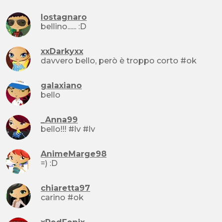
lostagnaro
bellino...... :D
xxDarkyxx
davvero bello, però è troppo corto #ok
galaxiano
bello
_Anna99
bello!!! #lv #lv
AnimeMarge98
=) :D
chiaretta97
carino #ok