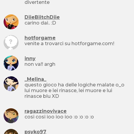
divertente
DiieBiitchDiie
carino dai.. :D
hotforgame
venite a trovarci su hotforgame.com!
inny
non va!! argh
_Melina_
questo gioco ha delle logiche malate o_o
lui muore e lei rinasce, lei muore e lui
rinasce blu XD
ragazzinovivace
cosi cosi ioo ioo ioo :o :o :o :o
psyko97