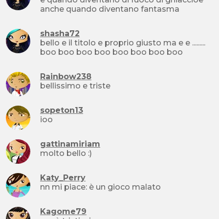
anche quando diventano fantasma
shasha72
bello e il titolo e proprio giusto ma e e .........
boo boo boo boo boo boo boo boo
Rainbow238
bellissimo e triste
sopeton13
ioo
gattinamiriam
molto bello :)
Katy_Perry
nn mi piace: è un gioco malato
Kagome79