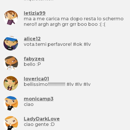
letizia99
ma a me carica ma dopo resta lo schermo
nero!! argh argh grr grr boo boo :( :(
alice12
vota.temi perfavore! #ok #lv
fabyzeq
bello :P
loverica01
bellissimo!!!!!!!!!!!!!!! #lv #lv #lv
monicamp3
ciao
LadyDarkLove
ciao gente :D