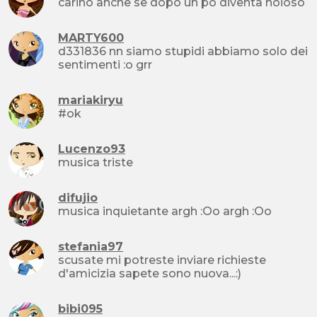
carino anche se dopo un po diventa noioso
MARTY600
d331836 nn siamo stupidi abbiamo solo dei
sentimenti :o grr
mariakiryu
#ok
Lucenzo93
musica triste
difujio
musica inquietante argh :Oo argh :Oo
stefania97
scusate mi potreste inviare richieste
d'amicizia sapete sono nuova...:)
bibi095