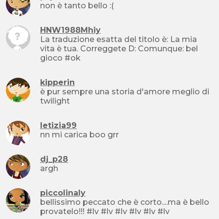
non è tanto bello :(
HNW1988Mhiy
La traduzione esatta del titolo è: La mia
vita è tua. Correggete D: Comunque: bel
gioco #ok
kipperin
è pur sempre una storia d'amore meglio di
twilight
letizia99
nn mi carica boo grr
dj_p28
argh
piccolinaly
bellissimo peccato che è corto....ma è bello
provatelo!!! #lv #lv #lv #lv #lv #lv