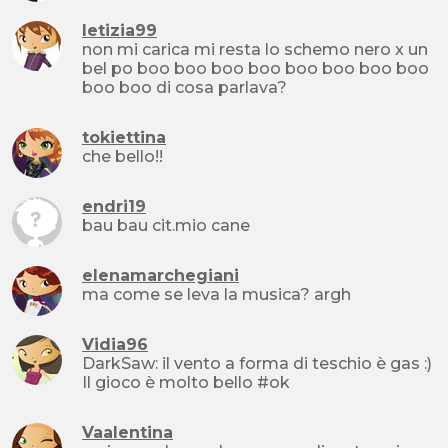
letizia99
non mi carica mi resta lo schemo nero x un
bel po boo boo boo boo boo boo boo boo
boo boo di cosa parlava?
tokiettina
che bello!!
endri19
bau bau cit.mio cane
elenamarchegiani
ma come se leva la musica? argh
Vidia96
DarkSaw: il vento a forma di teschio è gas :)
Il gioco è molto bello #ok
Vaalentina