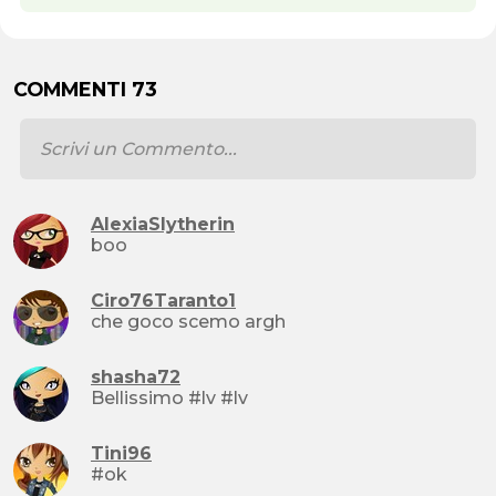
COMMENTI 73
AlexiaSlytherin
boo
Ciro76Taranto1
che goco scemo argh
shasha72
Bellissimo #lv #lv
Tini96
#ok