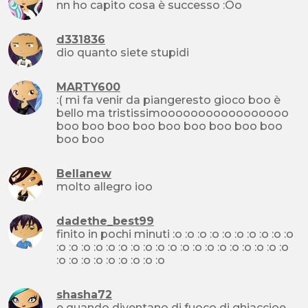
nn ho capito cosa è successo :Oo
d331836
dio quanto siete stupidi
MARTY600
:( mi fa venir da piangeresto gioco boo è
bello ma tristissimooooooooooooooooo
boo boo boo boo boo boo boo boo boo
boo boo
Bellanew
molto allegro ioo
dadethe_best99
finito in pochi minuti :o :o :o :o :o :o :o :o :o :o
:o :o :o :o :o :o :o :o :o :o :o :o :o :o :o :o :o :o :o
:o :o :o :o :o :o :o :o :o
shasha72
e quando diventano di fuoco di ghiaccioe