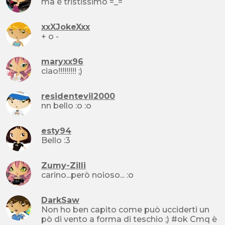
ma è tristissimo =_=
xxXJokeXxx
+ o -
maryxx96
ciao!!!!!!!!! ;)
residentevil2000
nn bello :o :o
esty94
Bello :3
Zumy-Zilli
carino...però noioso... :o
DarkSaw
Non ho ben capito come può ucciderti un
pò di vento a forma di teschio ;) #ok Cmq è