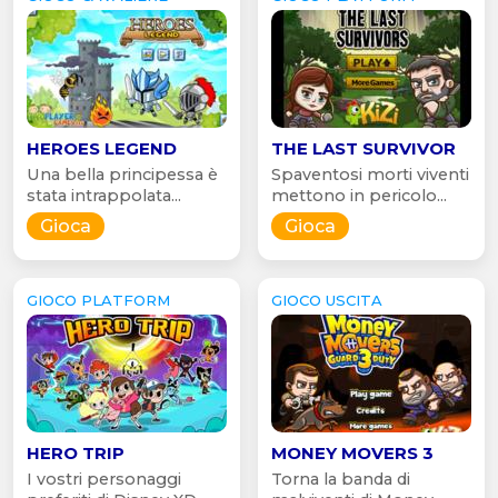
HEROES LEGEND
THE LAST SURVIVOR
Una bella principessa è
Spaventosi morti viventi
stata intrappolata...
mettono in pericolo...
Gioca
Gioca
GIOCO PLATFORM
GIOCO USCITA
HERO TRIP
MONEY MOVERS 3
I vostri personaggi
Torna la banda di