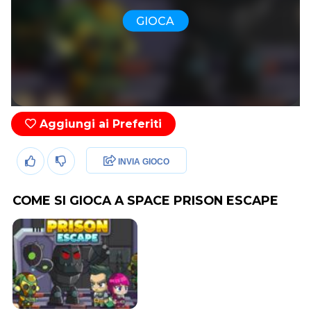
GIOCA
Aggiungi ai Preferiti
INVIA GIOCO
COME SI GIOCA A SPACE PRISON ESCAPE