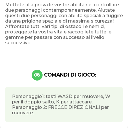
Mettete alla prova le vostre abilità nel controllare
due personaggi contemporaneamente. Aiutate
questi due personaggi con abilità speciali a fuggire
da una prigione spaziale di massima sicurezza!
Affrontate tutti vari tipi di ostacoli e nemici,
proteggete la vostra vita e raccogliete tutte le
gemme per passare con successo al livello
successivo.
COMANDI DI GIOCO:
Personaggio1: tasti WASD per muovere, W
per il doppio salto, K per attaccare.
Personaggio 2: FRECCE DIREZIONALI per
muovere.