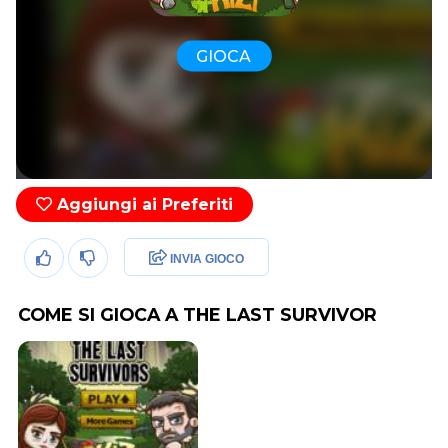
GIOCA
Aggiungi ai Preferiti
INVIA GIOCO
COME SI GIOCA A THE LAST SURVIVOR