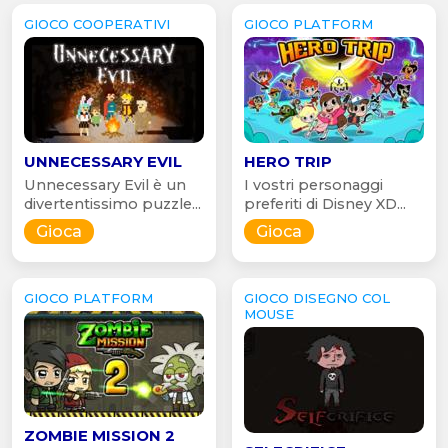
GIOCO COOPERATIVI
GIOCO PLATFORM
UNNECESSARY EVIL
HERO TRIP
Unnecessary Evil è un
I vostri personaggi
divertentissimo puzzle...
preferiti di Disney XD...
Gioca
Gioca
GIOCO PLATFORM
GIOCO DISEGNO COL
MOUSE
ZOMBIE MISSION 2