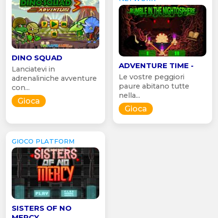
DINO SQUAD
ADVENTURE TIME -
Lanciatevi in
Le vostre peggiori
adrenaliniche avventure
paure abitano tutte
con...
nella...
Gioca
Gioca
GIOCO PLATFORM
SISTERS OF NO
MERCY