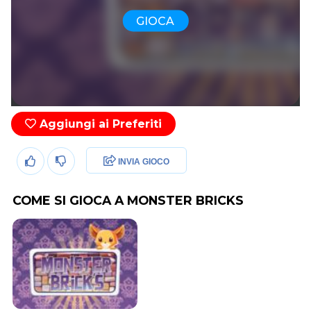
GIOCA
Aggiungi ai Preferiti
INVIA GIOCO
COME SI GIOCA A MONSTER BRICKS