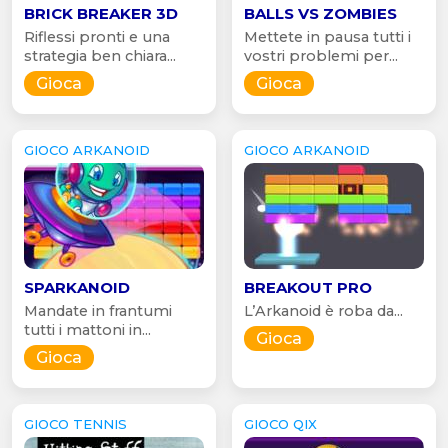
BRICK BREAKER 3D
BALLS VS ZOMBIES
Riflessi pronti e una
Mettete in pausa tutti i
strategia ben chiara...
vostri problemi per...
Gioca
Gioca
GIOCO ARKANOID
GIOCO ARKANOID
SPARKANOID
BREAKOUT PRO
Mandate in frantumi
L’Arkanoid è roba da...
tutti i mattoni in...
Gioca
Gioca
GIOCO TENNIS
GIOCO QIX