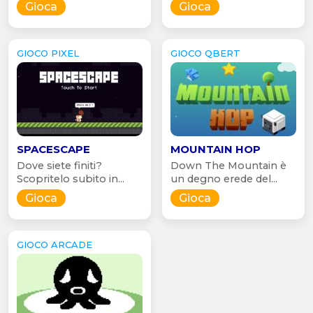
Gioca
Gioca
GIOCO PIXEL
GIOCO QBERT
SPACESCAPE
MOUNTAIN HOP
Dove siete finiti?
Down The Mountain è
Scopritelo subito in...
un degno erede del...
Gioca
Gioca
GIOCO ARCADE