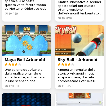
spaziale vi aspetta...
Grafica innovativa e scenari
questa volta farete tappa
spettacolari per questa
su Nettuno! Obiettivo del...
ottima versione
dell'Arkanoid! Ambientato...
94.169
161.878
Maya Ball Arkanoid
Sky Ball - Arkanoid
Uno splendido Arkanoid,
Ancora un remake dello
dalla grafica originale e
storico Arkanoid in cui,
accattivante, ambientato
sospesi in aria, dovrete
in uno scenario che...
compleatare i vari livelli...
170.520
159.359