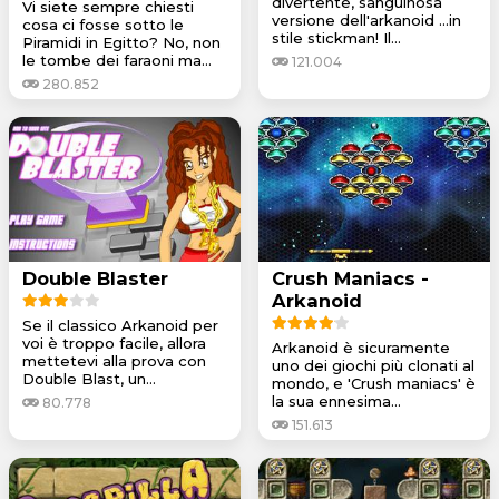
divertente, sanguinosa
Vi siete sempre chiesti
versione dell'arkanoid ...in
cosa ci fosse sotto le
stile stickman! Il...
Piramidi in Egitto? No, non
le tombe dei faraoni ma...
121.004
280.852
Double Blaster
Crush Maniacs -
Arkanoid
Se il classico Arkanoid per
voi è troppo facile, allora
Arkanoid è sicuramente
mettetevi alla prova con
uno dei giochi più clonati al
Double Blast, un...
mondo, e 'Crush maniacs' è
la sua ennesima...
80.778
151.613