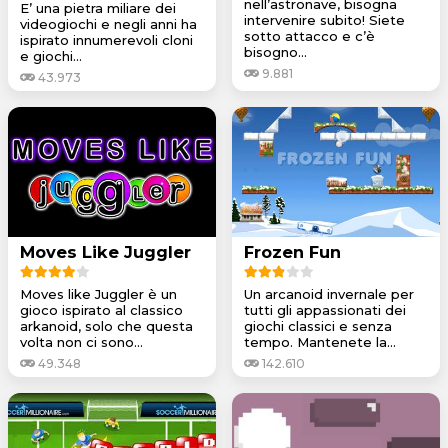
nell’astronave, bisogna
E’ una pietra miliare dei
intervenire subito! Siete
videogiochi e negli anni ha
sotto attacco e c’è
ispirato innumerevoli cloni
bisogno...
e giochi...
9.881
43.973
Moves Like Juggler
Frozen Fun
Moves like Juggler è un
Un arcanoid invernale per
gioco ispirato al classico
tutti gli appassionati dei
arkanoid, solo che questa
giochi classici e senza
volta non ci sono...
tempo. Mantenete la...
49.348
142.610