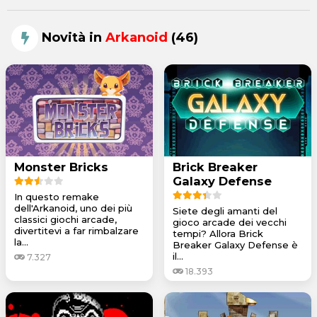
Novità in
Arkanoid
(46)
Monster Bricks
Brick Breaker
Galaxy Defense
In questo remake
dell'Arkanoid, uno dei più
Siete degli amanti del
classici giochi arcade,
gioco arcade dei vecchi
divertitevi a far rimbalzare
tempi? Allora Brick
la...
Breaker Galaxy Defense è
il...
7.327
18.393