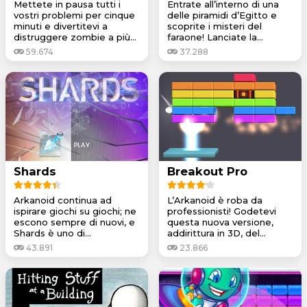
Mettete in pausa tutti i
Entrate all’interno di una
vostri problemi per cinque
delle piramidi d’Egitto e
minuti e divertitevi a
scoprite i misteri del
distruggere zombie a più...
faraone! Lanciate la...
59.674
37.288
Shards
Breakout Pro
Arkanoid continua ad
L’Arkanoid è roba da
ispirare giochi su giochi; ne
professionisti! Godetevi
escono sempre di nuovi, e
questa nuova versione,
Shards è uno di...
addirittura in 3D, del...
43.891
23.866