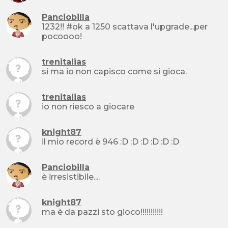
Panciobilla
1232!! #ok a 1250 scattava l'upgrade...per
pocoooo!
trenitalias
si ma io non capisco come si gioca.
trenitalias
io non riesco a giocare
knight87
il mio record è 946 :D :D :D :D :D :D
Panciobilla
è irresistibile....
knight87
ma è da pazzi sto gioco!!!!!!!!!!!