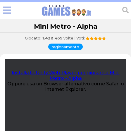
Mini Metro - Alpha
Giocato:
1.428.459
volte | Voti:
ragionamento
Installa lo Unity Web Player per giocare a Mini
Metro - Alpha
Oppure usa un Browser alternativo come Safari o
Internet Explorer.