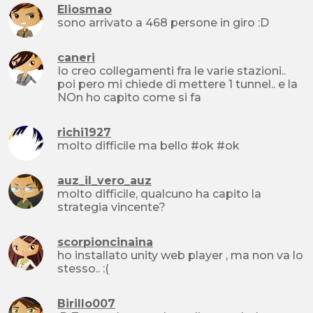
Eliosmao
sono arrivato a 468 persone in giro :D
caneri
Io creo collegamenti fra le varie stazioni..
poi pero mi chiede di mettere 1 tunnel.. e la
NOn ho capito come si fa
richi1927
molto difficile ma bello #ok #ok
auz_il_vero_auz
molto difficile, qualcuno ha capito la
strategia vincente?
scorpioncinaina
ho installato unity web player , ma non va lo
stesso.. :(
Birillo007