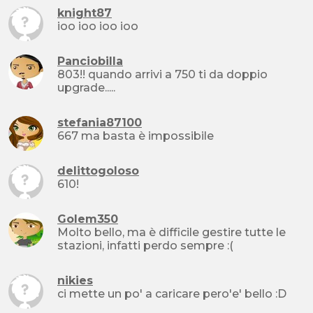
knight87
ioo ioo ioo ioo
Panciobilla
803!! quando arrivi a 750 ti da doppio
upgrade.....
stefania87100
667 ma basta è impossibile
delittogoloso
610!
Golem350
Molto bello, ma è difficile gestire tutte le
stazioni, infatti perdo sempre :(
nikies
ci mette un po' a caricare pero'e' bello :D