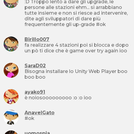
:D Troppo lento a dare gli upgrade, le
persone alle stazioni ehm... si arrabbiano
tutte insieme e non si riesce ad intervenire,
dite agli sviluppatori di dare più
frequentemente gli up-grade #ok
Birillo007
fa realizzare 4 stazioni poi si blocca e dopo
un pò ti dice che è game over try again ioo
SaraD02
Bisogna installare lo Unity Web Player boo
boo boo
ayako91
è noiosooooooooo :o :o ioo
AnavelGato
#ok
uomospia