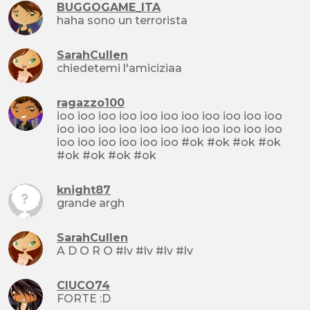
BUGGOGAME_ITA
haha sono un terrorista
SarahCullen
chiedetemi l'amiciziaa
ragazzo100
ioo ioo ioo ioo ioo ioo ioo ioo ioo ioo ioo
ioo ioo ioo ioo ioo ioo ioo ioo ioo ioo ioo
ioo ioo ioo ioo ioo ioo #ok #ok #ok #ok
#ok #ok #ok #ok
knight87
grande argh
SarahCullen
A D O R O #lv #lv #lv #lv
CIUCO74
FORTE :D