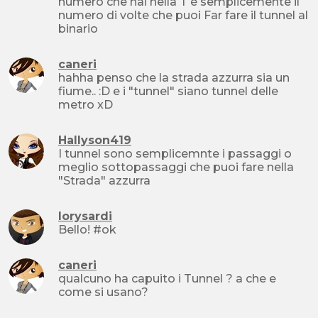
numero che hai nella T è semplicemente il
numero di volte che puoi Far fare il tunnel al
binario
caneri
hahha penso che la strada azzurra sia un
fiume.. :D e i "tunnel" siano tunnel delle
metro xD
Hallyson419
I tunnel sono semplicemnte i passaggi o
meglio sottopassaggi che puoi fare nella
"Strada" azzurra
lorysardi
Bello! #ok
caneri
qualcuno ha capuito i Tunnel ? a che e
come si usano?