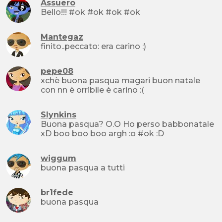
Assuero
Bello!!! #ok #ok #ok #ok
Mantegaz
finito..peccato: era carino :)
pepe08
xchè buona pasqua magari buon natale
con nn è orribile è carino :(
Slynkins
Buona pasqua? O.O Ho perso babbonatale
xD boo boo boo argh :o #ok :D
wiggum
buona pasqua a tutti
br1fede
buona pasqua