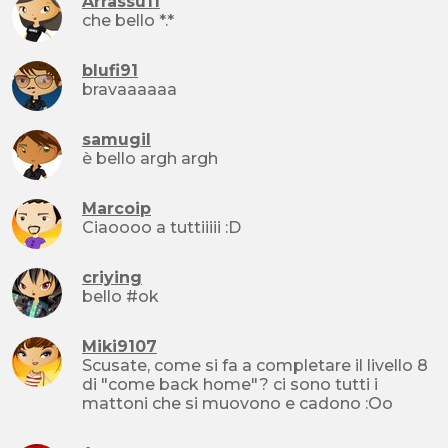
Arrassu11
che bello *.*
blufi91
bravaaaaaa
samugil
è bello argh argh
Marcoip
Ciaoooo a tuttiiiii :D
criying
bello #ok
Miki9107
Scusate, come si fa a completare il livello 8
di "come back home"? ci sono tutti i
mattoni che si muovono e cadono :Oo