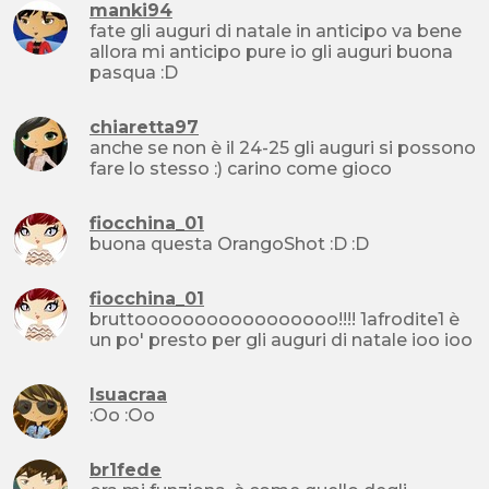
manki94
fate gli auguri di natale in anticipo va bene
allora mi anticipo pure io gli auguri buona
pasqua :D
chiaretta97
anche se non è il 24-25 gli auguri si possono
fare lo stesso :) carino come gioco
fiocchina_01
buona questa OrangoShot :D :D
fiocchina_01
bruttooooooooooooooooo!!!! 1afrodite1 è
un po' presto per gli auguri di natale ioo ioo
lsuacraa
:Oo :Oo
br1fede