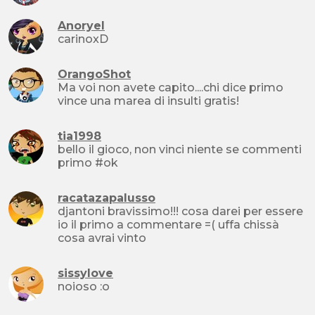
Anoryel
carinoxD
OrangoShot
Ma voi non avete capito....chi dice primo
vince una marea di insulti gratis!
tia1998
bello il gioco, non vinci niente se commenti
primo #ok
racatazapalusso
djantoni bravissimo!!! cosa darei per essere
io il primo a commentare =( uffa chissà
cosa avrai vinto
sissylove
noioso :o