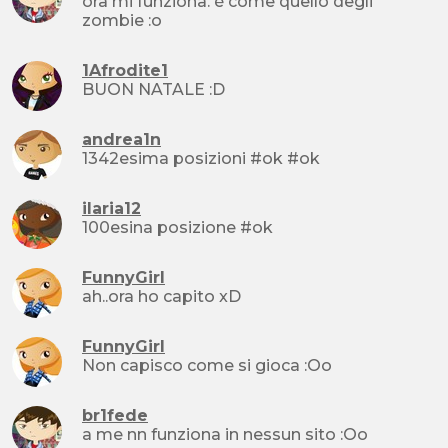
ora mi funziona. è come quello degli
zombie :o
1Afrodite1
BUON NATALE :D
andrea1n
1342esima posizioni #ok #ok
ilaria12
100esina posizione #ok
FunnyGirl
ah..ora ho capito xD
FunnyGirl
Non capisco come si gioca :Oo
br1fede
a me nn funziona in nessun sito :Oo