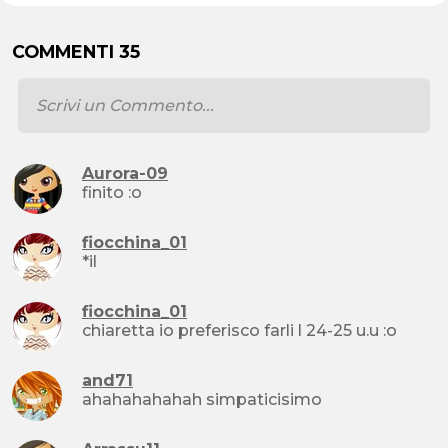
COMMENTI 35
Aurora-09
finito :o
fiocchina_01
*il
fiocchina_01
chiaretta io preferisco farli l 24-25 u.u :o
and71
ahahahahahah simpaticisimo