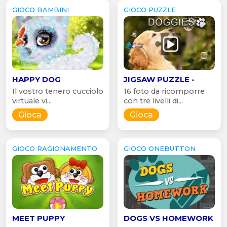
GIOCO BAMBINI
GIOCO PUZZLE
HAPPY DOG
JIGSAW PUZZLE -
Il vostro tenero cucciolo
16 foto da ricomporre
virtuale vi...
con tre livelli di...
Gioca
Gioca
GIOCO RAGIONAMENTO
GIOCO ONEBUTTON
MEET PUPPY
DOGS VS HOMEWORK