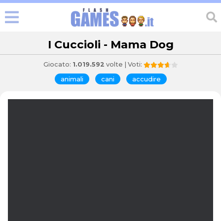
I Cuccioli - Mama Dog
Giocato:
1.019.592
volte | Voti:
animali
cani
accudire