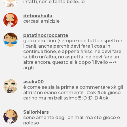
infatti, non è tanto bello.. :o
deborahvilu
cercasi amicizie
patatinocroccante
gioco bruttino (sempre con tutto rispetto x
i cani). anche perchè devi fare 1 cosa in
continuazione, e appena finisci ne devi fare
subito un'altra, no aspetta! ne devi fare un
altra ancora. questo si è dopo 1 livello --->
argh
asuka00
è come se sia la prima a commentare xk gli
altri 2 nn erano commenti!!! #ok #ok gioco
carino ma nn bellissimo!!! :D :D :D #ok
SailorMars
sono amante degli animali,ma sto gioco è
noioso