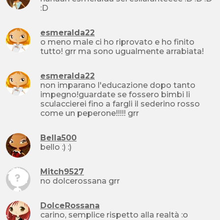
:D
esmeralda22
o meno male ci ho riprovato e ho finito
tutto! grr ma sono ugualmente arrabiata!
esmeralda22
non imparano l'educazione dopo tanto
impegno!guardate se fossero bimbi li
sculaccierei fino a fargli il sederino rosso
come un peperone!!!!! grr
Bella500
bello :) :)
Mitch9527
no dolcerossana grr
DolceRossana
carino, semplice rispetto alla realtà :o