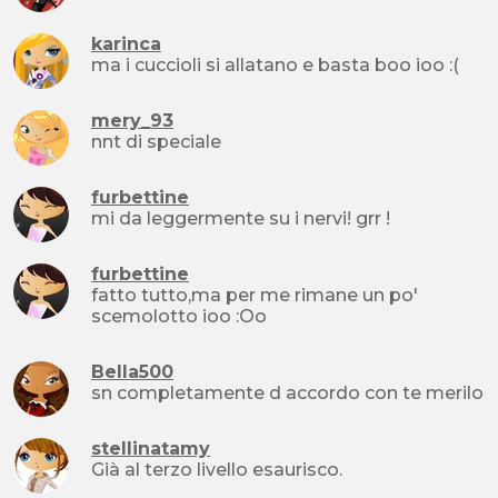
karinca
ma i cuccioli si allatano e basta boo ioo :(
mery_93
nnt di speciale
furbettine
mi da leggermente su i nervi! grr !
furbettine
fatto tutto,ma per me rimane un po'
scemolotto ioo :Oo
Bella500
sn completamente d accordo con te merilo
stellinatamy
Già al terzo livello esaurisco.