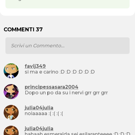
COMMENTI 37
favij349
si ma e carino :D :D :D :D :D :D
principessasara2004
Dopo un po da su i nervi grr grr grr
julia04julia
noiaaaaa :( :( :( :(
julia04julia
hahaah esmeralda sei esilaranteeee :D :D :D