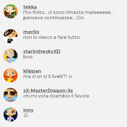
tekka
l'ho finito... ci sono rimasta maleeeeee...
pensavo continuasse... :Oo
merilo
non lo riesco a fare tutto
starintheskyXD
boo
klippan
ma ci sn sl 5 livelli?! :o
xX-MasterDragon-Xx
chi mi vota ricambio il favore
inny
:D