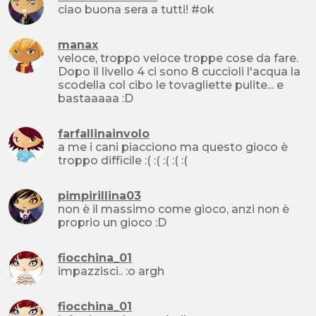
ciao buona sera a tutti! #ok
manax
veloce, troppo veloce troppe cose da fare.
Dopo il livello 4 ci sono 8 cuccioli l'acqua la
scodella col cibo le tovagliette pulite... e
bastaaaaa :D
farfallinainvolo
a me i cani piacciono ma questo gioco è
troppo difficile :( :( :( :( :(
pimpirillina03
non è il massimo come gioco, anzi non è
proprio un gioco :D
fiocchina_01
impazzisci.. :o argh
fiocchina_01