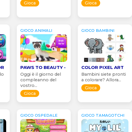
Gioca
Gioca
GIOCO ANIMALI
GIOCO BAMBINI
OR
PAWS TO BEAUTY -
COLOR PIXEL ART
lo
Oggi è il giorno del
Bambini siete pronti
compleanno del
a colorare? Allora...
vostro...
Gioca
Gioca
GIOCO OSPEDALE
GIOCO TAMAGOTCHI