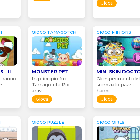
Gioca
I
GIOCO TAMAGOTCHI
GIOCO MINIONS
 - IL
MONSTER PET
MINI SKIN DOCT
i hanno
In principio fu il
Gli esperimenti del
e
Tamagotchi. Poi
scienziato pazzo
arrivò...
hanno...
Gioca
Gioca
I
GIOCO PUZZLE
GIOCO GIRLS