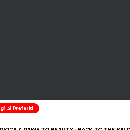
i ai Preferiti
 GIOCA A PAWS TO BEAUTY - BACK TO THE WIL