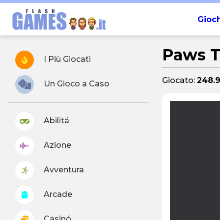
Gioch
Paws T
I Più Giocati
Giocato:
248.
Un Gioco a Caso
Abilitá
Azione
Avventura
Arcade
Casinó