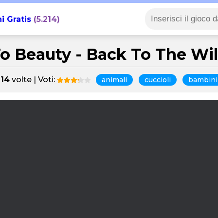
i Gratis
(5.214)
o Beauty - Back To The Wi
914
volte | Voti:
animali
cuccioli
bambini