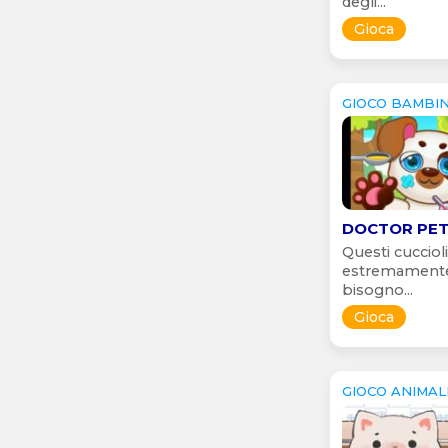
degli...
Gioca
GIOCO BAMBIN
DOCTOR PETS
Questi cucciol
estremament
bisogno...
Gioca
GIOCO ANIMAL