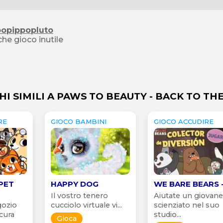
popippopluto
he gioco inutile
HI SIMILI A PAWS TO BEAUTY - BACK TO TH
RE
GIOCO BAMBINI
GIOCO ACCUDIRE
PET
HAPPY DOG
WE BARE BEARS 
Il vostro tenero
Aiutate un giovan
gozio
cucciolo virtuale vi...
scienziato nel suo
cura
studio...
Gioca