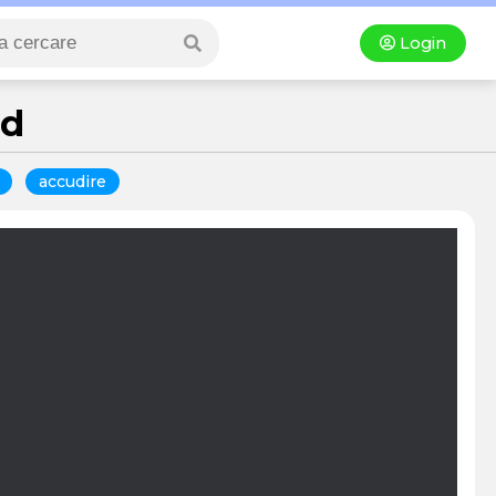
Login
ld
accudire