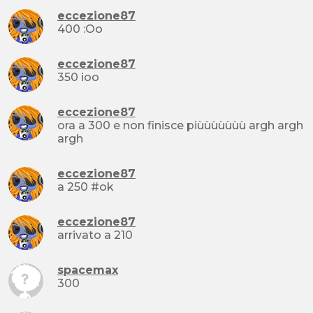
eccezione87
400 :Oo
eccezione87
350 ioo
eccezione87
ora a 300 e non finisce piùùùùùùù argh argh
argh
eccezione87
a 250 #ok
eccezione87
arrivato a 210
spacemax
300