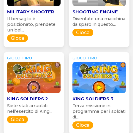
MILITARY SHOOTER
SHOOTING ENGINE
Il bersaglio è
Diventate una macchina
posizionato, prendete
da sparo in questo...
un bel...
Gioca
Gioca
GIOCO TIRO
GIOCO TIRO
KING SOLDIERS 2
KING SOLDIERS 3
Siete stati arruolati
Terza missione in
nell’esercito di King...
programma per i soldati
di...
Gioca
Gioca