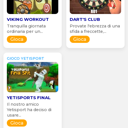
VIKING WORKOUT
DART'S CLUB
Tranquilla giornata
Provate l'ebrezza di una
ordinaria per un...
sfida a freccette,...
Gioca
Gioca
GIOCO YETISPORT
YETISPORTS FINAL
Il nostro amico
Yetisport ha deciso di
usare...
Gioca