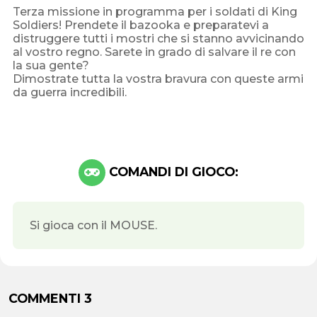
Terza missione in programma per i soldati di King
Soldiers! Prendete il bazooka e preparatevi a
distruggere tutti i mostri che si stanno avvicinando
al vostro regno. Sarete in grado di salvare il re con
la sua gente?
Dimostrate tutta la vostra bravura con queste armi
da guerra incredibili.
COMANDI DI GIOCO:
Si gioca con il MOUSE.
COMMENTI 3