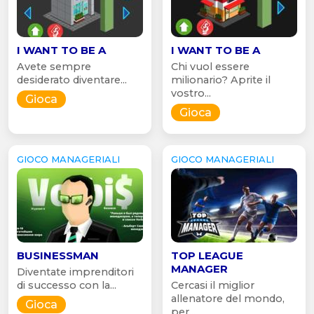
I WANT TO BE A
I WANT TO BE A
Avete sempre
Chi vuol essere
desiderato diventare...
milionario? Aprite il
vostro...
Gioca
Gioca
GIOCO MANAGERIALI
GIOCO MANAGERIALI
BUSINESSMAN
TOP LEAGUE
MANAGER
Diventate imprenditori
di successo con la...
Cercasi il miglior
allenatore del mondo,
Gioca
per...