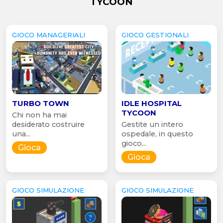
TYCOON
GIOCO MANAGERIALI
GIOCO GESTIONALI
TURBO TOWN
IDLE HOSPITAL
TYCOON
Chi non ha mai
desiderato costruire
Gestite un intero
una...
ospedale, in questo
gioco...
Gioca
Gioca
GIOCO SIMULAZIONE
GIOCO SIMULAZIONE