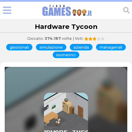
Hardware Tycoon
Giocato:
374.187
volte | Voti:
gestionali
simulazione
azienda
manageriali
isometrici