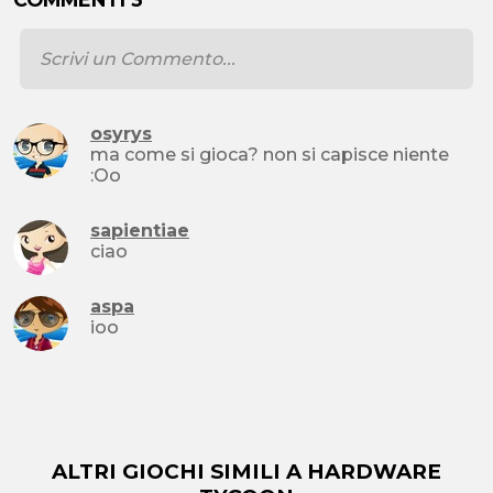
osyrys
ma come si gioca? non si capisce niente
:Oo
sapientiae
ciao
aspa
ioo
ALTRI GIOCHI SIMILI A HARDWARE