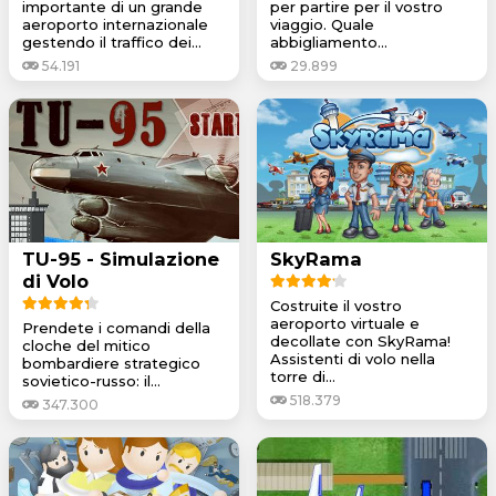
importante di un grande
per partire per il vostro
aeroporto internazionale
viaggio. Quale
gestendo il traffico dei...
abbigliamento...
54.191
29.899
TU-95 - Simulazione
SkyRama
di Volo
Costruite il vostro
aeroporto virtuale e
Prendete i comandi della
decollate con SkyRama!
cloche del mitico
Assistenti di volo nella
bombardiere strategico
torre di...
sovietico-russo: il...
518.379
347.300