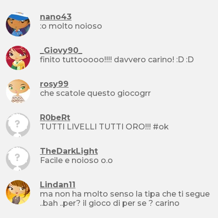
nano43
:o molto noioso
_Giovy90_
finito tuttooooo!!!! davvero carino! :D :D
rosy99
che scatole questo giocogrr
R0beRt
TUTTI LIVELLI TUTTI ORO!!! #ok
TheDarkLight
Facile e noioso o.o
Lindan11
ma non ha molto senso la tipa che ti segue
..bah ..per? il gioco di per se ? carino