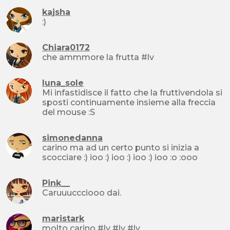
kajsha
:)
Chiara0172
che ammmore la frutta #lv
luna_sole
Mi infastidisce il fatto che la fruttivendola si
sposti continuamente insieme alla freccia
del mouse :S
simonedanna
carino ma ad un certo punto si inizia a
scocciare :) ioo :) ioo :) ioo :) ioo :o :ooo
Pink__
Caruuuccciooo dai.
maristark
molto carino #lv #lv #lv