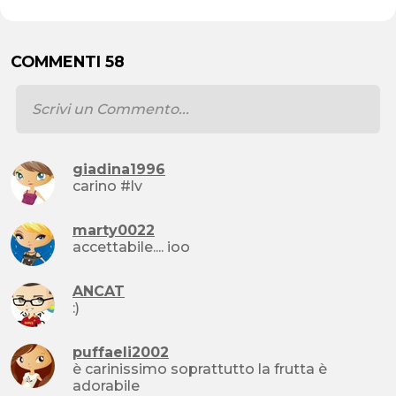
COMMENTI 58
giadina1996
carino #lv
marty0022
accettabile.... ioo
ANCAT
:)
puffaeli2002
è carinissimo soprattutto la frutta è
adorabile