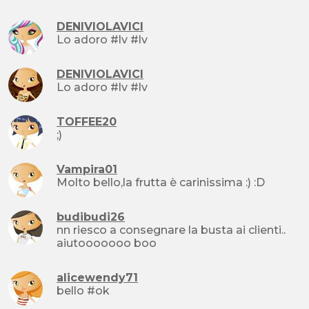
DENIVIOLAVICI
Lo adoro #lv #lv
DENIVIOLAVICI
Lo adoro #lv #lv
TOFFEE20
;)
Vampira01
Molto bello,la frutta è carinissima :) :D
budibudi26
nn riesco a consegnare la busta ai clienti..
aiutooooooo boo
alicewendy71
bello #ok