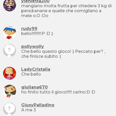
ylenietta200
mangiano molta frutta per chiedere 3 kg di
pere,banane e quelle che comigliano a
mele o.O :Oo
rudy99
bello!!!!!!!!!:P :D :)
pollywolly
Che bello questo gioco! :) Peccato per? ,
che finisce subito :(
LadyCristalia
Che bello
giuliana670
ho finito tutto il gioco!!!!! carino:D :D
GiusyPalladino
A me 3