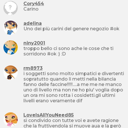
Cory454
Carino
adelina
Uno dei più carini del genere negozio #ok
niny2001
troppo bello ci sono ache le cose che ti
sorridono #ok :) :D
rm8973
i soggetti sono molto simpatici e divertenti
sopratutto quando li metti nella bilancia
fanno delle faccine!!!!!.....a me me ne manco
uno di livello ma non ne ho piu' voglia dopo
un ora mi sono rotta i cosidetti.gli ultimi
livelli erano veramente dif
LoveIsAllYouNeed85
sì condivido con tutte voi e avete ragione
che la fruttivendola si muove aua e la però