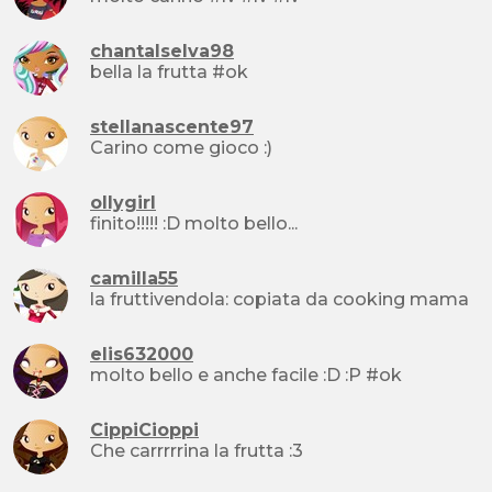
chantalselva98
bella la frutta #ok
stellanascente97
Carino come gioco :)
ollygirl
finito!!!!! :D molto bello...
camilla55
la fruttivendola: copiata da cooking mama
elis632000
molto bello e anche facile :D :P #ok
CippiCioppi
Che carrrrrina la frutta :3