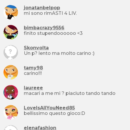
jonatanbelpop
mi sono rimASTI 4 LIV.
bimbacrazy9556
finito stupendoooooo <3
Skonvolta
Un p? lento ma molto carino :)
tamy98
carino!!!
laureee
macari a me mi ? piaciuto tando tando
LoveIsAllYouNeed85
bellissimo questo gioco:D
elenafashion