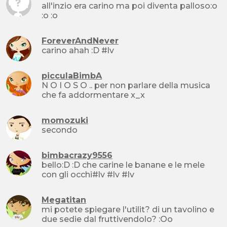
all'inzio era carino ma poi diventa palloso:o
:o :o
ForeverAndNever
carino ahah :D #lv
picculaBimbA
N O I O S O .. per non parlare della musica
che fa addormentare x_x
momozuki
secondo
bimbacrazy9556
bello:D :D che carine le banane e le mele
con gli occhi#lv #lv #lv
Megatitan
mi potete spiegare l'utilit? di un tavolino e
due sedie dal fruttivendolo? :Oo