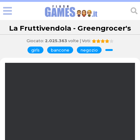
La Fruttivendola - Greengrocer's
Giocato:
2.025.363
volte | Voti:
girls
bancone
negozio