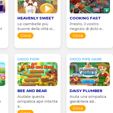
HEAVENLY SWEET
COOKING FAST
Le ciambelle più
Presto, il vostro
el
buone della città si...
negozio di dolci e...
Gioca
Gioca
GIOCO FIORI
GIOCO PIPE GAME
BEE AND BEAR
DAISY PLUMBER
Aiutate questa
Aiuta una simpatica
o
simpatica ape intenta
giardiniera ad...
.
a...
Gioca