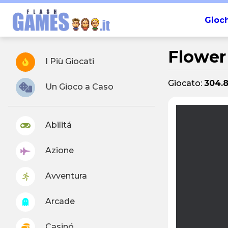
Gioch
Flower
I Più Giocati
Giocato:
304.
Un Gioco a Caso
Abilitá
Azione
Avventura
Arcade
Casinó