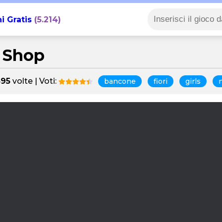
i Gratis
(5.214)
 Shop
895
volte | Voti:
bancone
fiori
girls