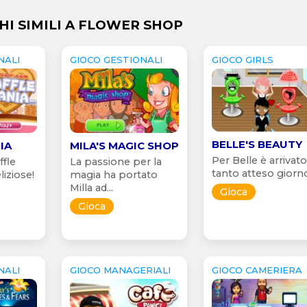
HI SIMILI A FLOWER SHOP
NALI
GIOCO GESTIONALI
GIOCO GIRLS
BELLE'S BEAUTY
IA
MILA'S MAGIC SHOP
Per Belle è arrivato 
ffle
La passione per la
tanto atteso giorno:
iziose!
magia ha portato
Milla ad...
Gioca
Gioca
NALI
GIOCO MANAGERIALI
GIOCO CAMERIERA