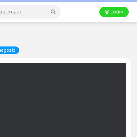
Login
negozio