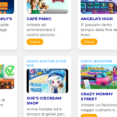
MILY'S
CAFÉ PANIC
ANGELA'S HIGH
calda
Iniziate ad
E’ passato tanto
aige
amministrare il
tempo dalla fine d
vostro piccolo...
liceo...
Gioca
Gioca
GIOCO AVATAR STAR
GIOCO BANCONE
SUE
CRAZY MOMMY
SUE'S ICECREAM
STREET
 di
SHOP
vo
Iniziate un favolos
Arriva l’estate ed è
viaggio culinario e..
tempo di gelati per...