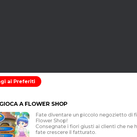
i ai Preferiti
 GIOCA A FLOWER SHOP
Fate diventare un piccolo negozietto di fi
Flower Shop!
Consegnate i fiori giusti ai clienti che ne
fate crescere il fatturato.