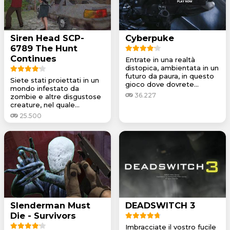
Siren Head SCP-
Cyberpuke
6789 The Hunt
Continues
Entrate in una realtà
distopica, ambientata in un
futuro da paura, in questo
Siete stati proiettati in un
gioco dove dovrete...
mondo infestato da
36.227
zombie e altre disgustose
creature, nel quale...
25.500
Slenderman Must
DEADSWITCH 3
Die - Survivors
Imbracciate il vostro fucile