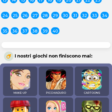
13
14
15
16
17
18
19
20
21
22
23
24
25
26
27
28
29
30
31
32
33
34
35
36
37
38
39
40
I nostri giochi non finiscono mai:
MAKE-UP
PICCHIADURO
CARTOONS