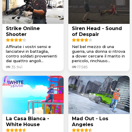
Strike Online
Siren Head - Sound
Shooter
of Despair
Affinate i vostri sensi e
Nel bel mezzo di una
lanciatevi in battaglia,
guerra, una donna si ritrova
contro soldati provenienti
a dover cercare il marito in
dai quattro angoli...
pericolo, rinchiuso...
35.941
17.585
La Casa Bianca -
Mad Out - Los
White House
Angeles