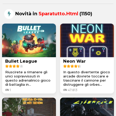
Novità in
Sparatutto.html
(1150)
Bullet League
Neon War
Riuscirete a rimanere gli
In questo divertente gioco
unici sopravvissuti in
arcade dovrete toccare e
questo adrenalinico gioco
trascinare il cannone per
di battaglia in...
distruggere gli orbes...
1
47.813