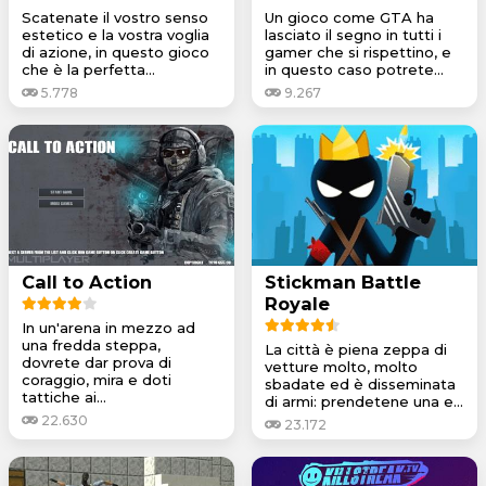
Scatenate il vostro senso
Un gioco come GTA ha
estetico e la vostra voglia
lasciato il segno in tutti i
di azione, in questo gioco
gamer che si rispettino, e
che è la perfetta...
in questo caso potrete...
5.778
9.267
Call to Action
Stickman Battle
Royale
In un'arena in mezzo ad
una fredda steppa,
La città è piena zeppa di
dovrete dar prova di
vetture molto, molto
coraggio, mira e doti
sbadate ed è disseminata
tattiche ai...
di armi: prendetene una e...
22.630
23.172