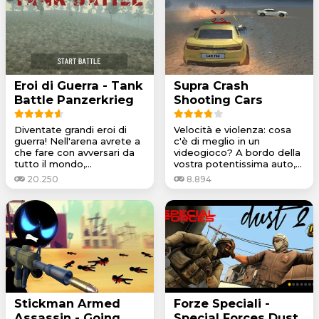
Eroi di Guerra - Tank
Supra Crash
Battle Panzerkrieg
Shooting Cars
Diventate grandi eroi di
Velocità e violenza: cosa
guerra! Nell'arena avrete a
c'è di meglio in un
che fare con avversari da
videogioco? A bordo della
tutto il mondo,...
vostra potentissima auto,...
20.250
8.894
Stickman Armed
Forze Speciali -
Assassin - Going
Special Forces Dust