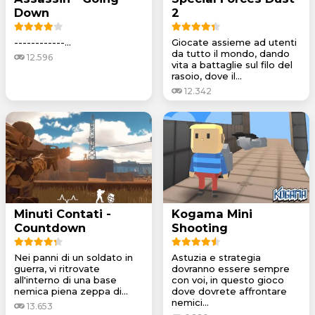
Down
2
------------...
Giocate assieme ad utenti
da tutto il mondo, dando
12.596
vita a battaglie sul filo del
rasoio, dove il...
12.342
Minuti Contati -
Kogama Mini
Countdown
Shooting
Nei panni di un soldato in
Astuzia e strategia
guerra, vi ritrovate
dovranno essere sempre
all'interno di una base
con voi, in questo gioco
nemica piena zeppa di...
dove dovrete affrontare
nemici...
13.653