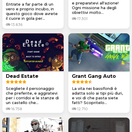
e preparatevi all'azione!
Entrate a far parte di un
Ogni missione ha degli
vero e proprio incubo, in
obiettivi molto...
questo gioco dove avrete
il cuore in gola per...
17.301
13.836
Dead Estate
Grant Gang Auto
Scegliete il personaggio
La vita nei bassifondi è
che preferite, e aggiratevi
adatta solo ai tipi più duri,
per i corridoi e le stanze di
e voi di che pasta siete
un castello che...
fatti? Scopritelo...
16.758
12.710