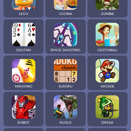
LEGO
CUCINA
ZOMBIE
SOLITARI
SPACE SHOOTING
GESTIONALI
MAHJONG
SUDOKU
ARCADE
ROBOT
RUOLO
DIFESA