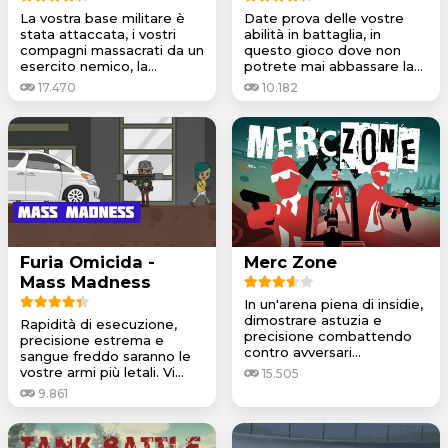
La vostra base militare è
Date prova delle vostre
stata attaccata, i vostri
abilità in battaglia, in
compagni massacrati da un
questo gioco dove non
esercito nemico, la...
potrete mai abbassare la...
17.470
10.182
Furia Omicida -
Merc Zone
Mass Madness
In un'arena piena di insidie,
dimostrare astuzia e
Rapidità di esecuzione,
precisione combattendo
precisione estrema e
contro avversari...
sangue freddo saranno le
vostre armi più letali. Vi...
15.505
9.861