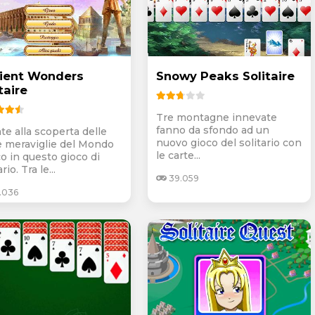
ient Wonders
Snowy Peaks Solitaire
taire
Tre montagne innevate
fanno da sfondo ad un
te alla scoperta delle
nuovo gioco del solitario con
e meraviglie del Mondo
le carte...
co in questo gioco di
rio. Tra le...
39.059
.036