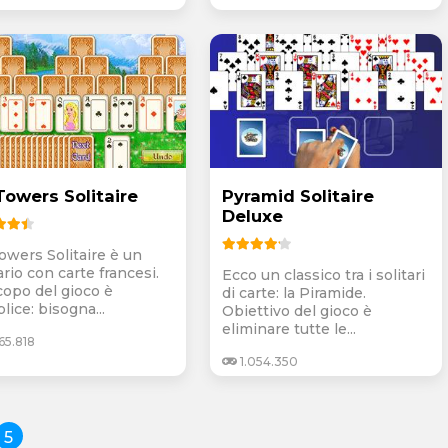
Towers Solitaire
Pyramid Solitaire
Deluxe
Towers Solitaire è un
ario con carte francesi.
Ecco un classico tra i solitari
copo del gioco è
di carte: la Piramide.
ice: bisogna...
Obiettivo del gioco è
eliminare tutte le...
65.818
1.054.350
5