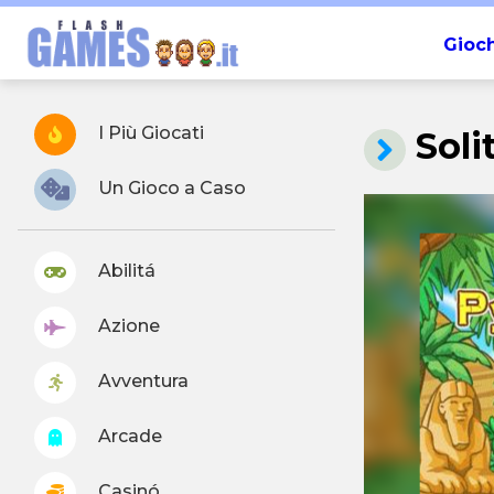
Gioch
I Più Giocati
Soli
Un Gioco a Caso
Abilitá
Azione
Avventura
Arcade
Casinó