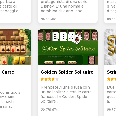
artita al
protagonista di una serie
mai 
e carte di
Disney. E' una normale
di ve
sonaggi di...
bambina di 7 anni che...
diseg
36.480
46
 Carte -
Golden Spider Solitaire
Stri
Prendetevi una pausa con
Due d
un bel solitario con le carte
carte
do antico si
francesi. In Golden Spider
quasi
ama alle
Solitaire...
a...
a: basti
 sola...
478.674
37