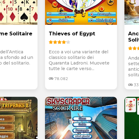
me Solitaire
Thieves of Egypt
Anc
Soli
dell’Antica
Ecco a voi una variante del
a sfondo ad un
classico solitario dei
Anda
 del solitario.
Quaranta Ladroni. Muovete
sett
.
tutte le carte verso...
anti
solita
78.082
33