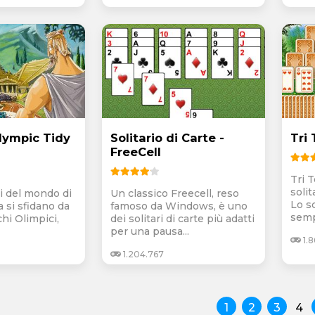
lympic Tidy
Solitario di Carte -
Tri 
FreeCell
Tri 
solit
eti del mondo di
Un classico Freecell, reso
Lo s
a si sfidano da
famoso da Windows, è uno
sempl
chi Olimpici,
dei solitari di carte più adatti
per una pausa...
1.8
1.204.767
1
2
3
4