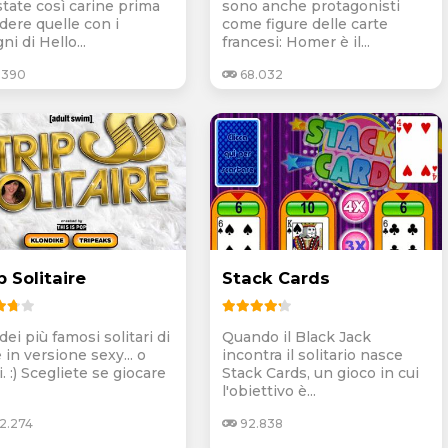
state così carine prima
sono anche protagonisti
dere quelle con i
come figure delle carte
ni di Hello...
francesi: Homer è il...
.390
68.032
p Solitaire
Stack Cards
ei più famosi solitari di
Quando il Black Jack
 in versione sexy... o
incontra il solitario nasce
. :) Scegliete se giocare
Stack Cards, un gioco in cui
l'obiettivo è...
2.274
92.838