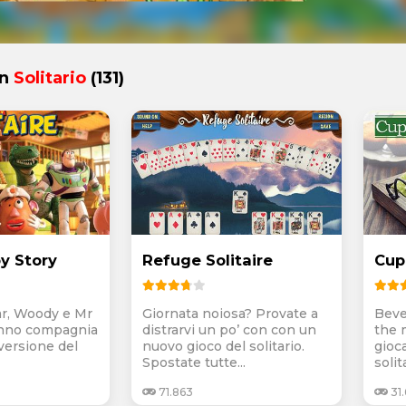
in
Solitario
(131)
oy Story
Refuge Solitaire
Cup 
ar, Woody e Mr
Giornata noiosa? Provate a
Beve
ranno compagnia
distrarvi un po’ con con un
the 
versione del
nuovo gioco del solitario.
gioc
Spostate tutte...
solit
71.863
31.