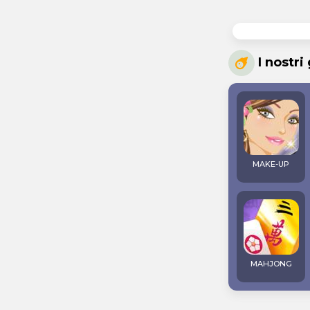
I nostri
MAKE-UP
MAHJONG