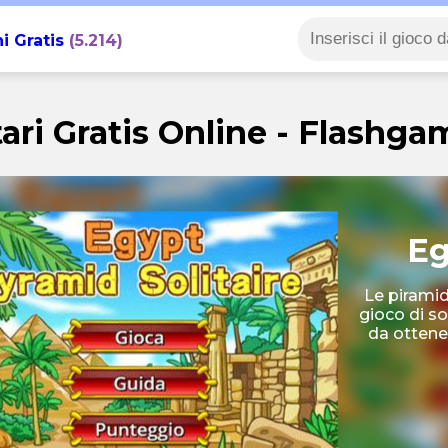
i Gratis
(5.214)
tari Gratis Online - Flashga
Eg
Le piramid
gioco di so
da ottenere