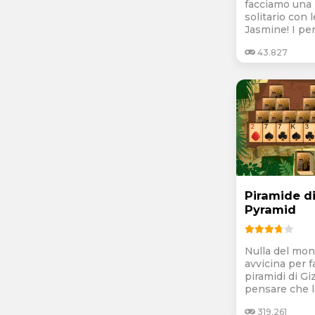
facciamo una p
solitario con l
Jasmine! I per
43.827
Piramide di
Pyramid
Nulla del mon
avvicina per f
piramidi di Giz
pensare che la
319.261