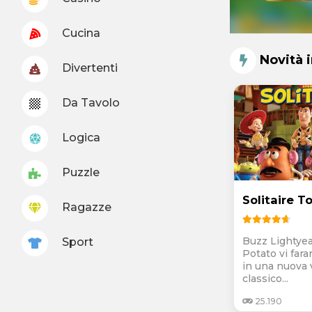
Cucina
Novità 
Divertenti
Da Tavolo
Logica
Puzzle
Solitaire T
Ragazze
Buzz Lightye
Sport
Potato vi fa
in una nuova 
classico...
25.190