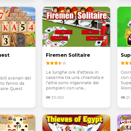
uest
Firemen Solitaire
Sup
Le lunghe ore d’attesa in
Gior
caserma tra una chiamata e
con u
bili scenari del
l’altra sono ingannate dai
Supe
tto fanno da
pompieri con una...
Riord
taire Quest
33.050
21.