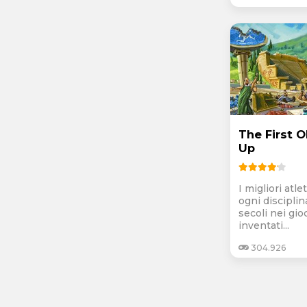
The First O
Up
I migliori atl
ogni disciplin
secoli nei gio
inventati...
304.926