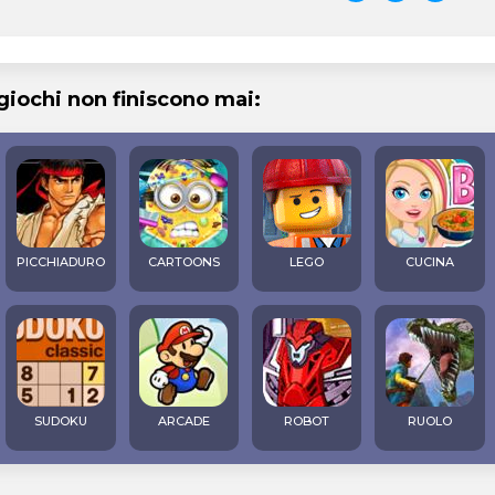
 giochi non finiscono mai:
PICCHIADURO
CARTOONS
LEGO
CUCINA
SUDOKU
ARCADE
ROBOT
RUOLO