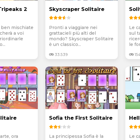
Tripeaks 2
Skyscraper Solitaire
Sol
 ben mischiate
Pronti a viaggiare nei
Le c
ccherà a voi
grattacieli più alti del
sul t
riordinarle
mondo? Skyscraper Solitaire
ricer
...
è un classico...
le fo
33.539
15
itaire
Sofia the First Solitaire
Hell
arte, ora
La principessa Sofia è la
Le c