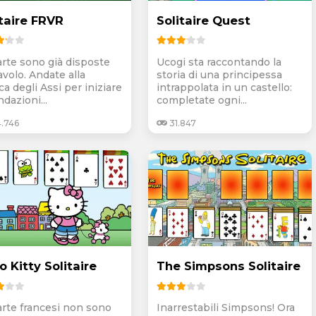
itaire FRVR
Solitaire Quest
arte sono già disposte
Ucogi sta raccontando la
avolo. Andate alla
storia di una principessa
ca degli Assi per iniziare
intrappolata in un castello:
ndazioni...
completate ogni...
4.746
31.847
o Kitty Solitaire
The Simpsons Solitaire
arte francesi non sono
Inarrestabili Simpsons! Ora