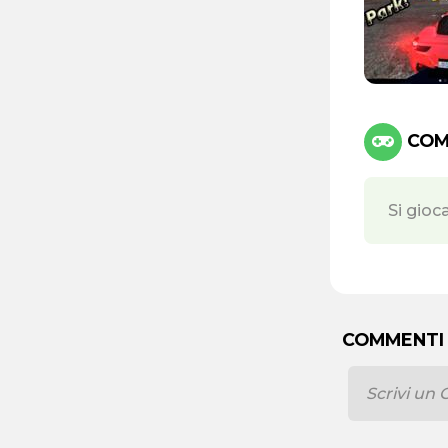
COMA
Si gioc
COMMENTI