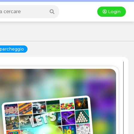
Login
parcheggio