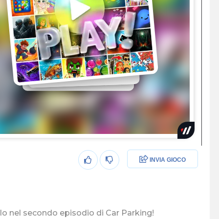
INVIA GIOCO
lo nel secondo episodio di Car Parking!