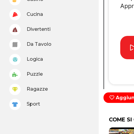
Cucina
Divertenti
Da Tavolo
Logica
Puzzle
Ragazze
Aggiung
Sport
COME SI