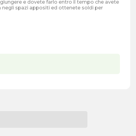
ggiungere e dovete farlo entro il tempo che avete
negli spazi appositi ed ottenete soldi per