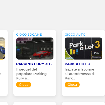
GIOCO 3DGAME
GIOCO AUTO
PARKING FURY 3D -
PARK A LOT 3
Il sequel del
Iniziate a lavorare
e
popolare Parking
all’autorimessa di
Fury è...
Park...
Gioca
Gioca