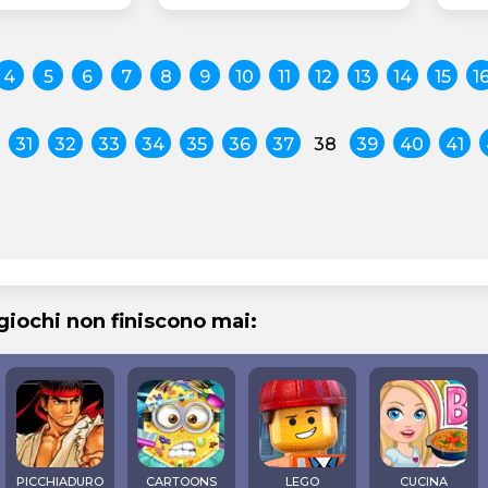
4
5
6
7
8
9
10
11
12
13
14
15
1
31
32
33
34
35
36
37
38
39
40
41
 giochi non finiscono mai:
PICCHIADURO
CARTOONS
LEGO
CUCINA