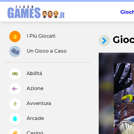
Gioch
I Più Giocati
Gio
Un Gioco a Caso
Abilitá
Azione
Avventura
Arcade
Casinó