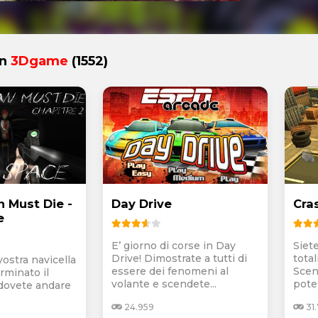
in
3Dgame
(1552)
 Must Die -
Day Drive
Cra
e
E’ giorno di corse in Day
Siet
Drive! Dimostrate a tutti di
tota
ostra navicella
essere dei fenomeni al
Scen
rminato il
volante e scendete...
poten
dovete andare
24.959
31