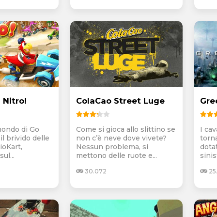
 Nitro!
ColaCao Street Luge
Gre
 mondo di Go
Come si gioca allo slittino se
I cav
il brivido delle
non c’è neve dove vivete?
torn
ioKart,
Nessun problema, si
dota
ul...
mettono delle ruote e...
sinis
30.072
25