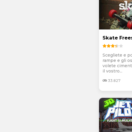
Skate Free
Scegliete e p
rampe e gli os
volete cimenta
il vostro...
33.827