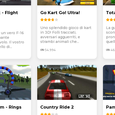
 - Flight
Go Kart Go! Ultra!
Tot
Uno splendido gioco di kart
La g
in 3D! Folli tracciati,
scon
 un vero F-16
avversari agguerriti, e
pron
nante
strambi animali che...
quell
volo. Il vostro
lo di...
54.994
46
im - Rings
Country Ride 2
Pam