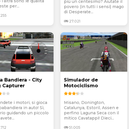
l’altra sono le qualità
più un centesimo? Aiutate il
este per...
povero (in tutti i sensi) mago
di Desperate...
.255
27.021
a Bandiera - City
Simulador de
g Capturer
Motociclismo
ndete i motori, si gioca
Misano, Donington,
babandiera in auto! Sì,
Catalunya, Estoril, Assen e
rio guidando un piccolo
perfino Laguna Seca con il
avete...
mitico Cavatappi! Dieci...
.712
51.005