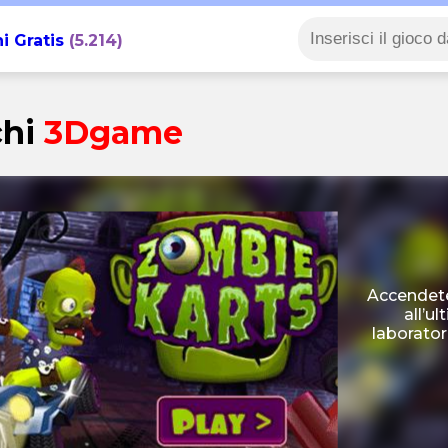
i Gratis
(5.214)
chi
3Dgame
Accendete 
all’u
laborator