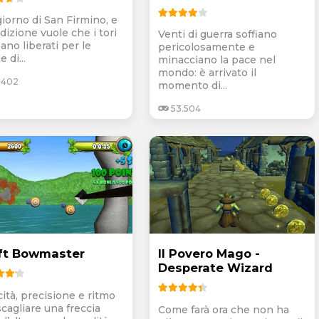
 giorno di San Firmino, e
adizione vuole che i tori
Venti di guerra soffiano
ano liberati per le
pericolosamente e
e di...
minacciano la pace nel
mondo: è arrivato il
.402
momento di...
53.504
ft Bowmaster
Il Povero Mago -
Desperate Wizard
cità, precisione e ritmo
scagliare una freccia
Come farà ora che non ha