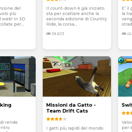
rsione del
Il count-down è già iniziato,
E’ il
volo più
sta per scattare anche la
la tr
el web! In 3D
seconda edizione di Country
veng
ollate per...
Ride, la corsa...
strad
38.833
45
rking
Missioni da Gatto -
Swi
Team Drift Cats
ldi rende
Velo
entro
per 
I gatti più rapidi del mondo