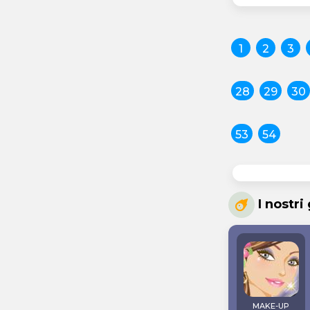
1
2
3
28
29
30
53
54
I nostri
MAKE-UP