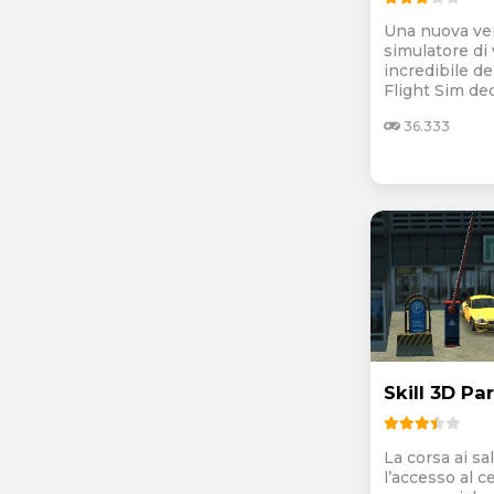
Una nuova ve
simulatore di 
incredibile d
Flight Sim dec
36.333
Skill 3D Pa
La corsa ai sa
l’accesso al c