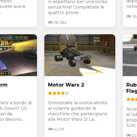
molto
dopo 
vi aspettano per una corsa
ovete avere
richi
senza fine! Completate le
..
quattro prove...
36
38.284
orm
Motor Wars 2
Rub
Fla
lare a bordo di
Dimostrate la vostra abilità
k Down? Gli
al volante guidando le
Acce
tari da
macchine che partecipano
al ru
o devono...
alla Motor Wars 2! La...
prop
SUV, 
42.119
22