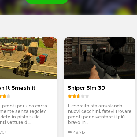
sh it Smash it
Sniper Sim 3D
e pronti per una corsa
L’esercito sta arruolando
lmente senza regole?
nuovi cecchini, fatevi trovare
dete in pista sulle
pronti per diventare il più
ti vetture di...
bravo in...
.704
48.715