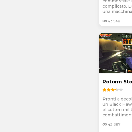
commerciale 
complicato. D
una macchina.
43.548
Rotorm St
Pronti a decol
un Black Haw
elicotteri mili
combattiment
43.397