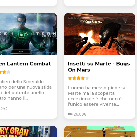
en Lantern Combat
Insetti su Marte - Bugs
On Mars
alieri dello Smeraldo
ano per una nuova sfida:
L’uomo ha messo piede su
ti del potente anello
Marte ma la scoperta
tro hanno il...
eccezionale è che non è
l’unico essere vivente...
.343
26.098