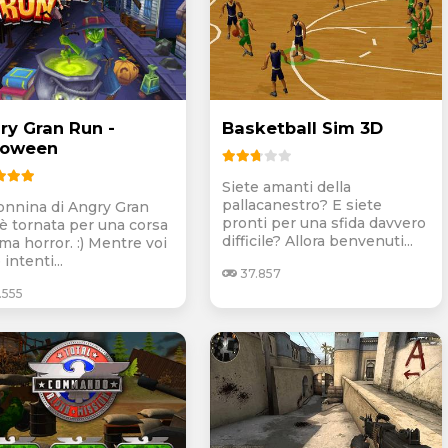
ry Gran Run -
Basketball Sim 3D
loween
Siete amanti della
pallacanestro? E siete
onnina di Angry Gran
pronti per una sfida davvero
è tornata per una corsa
difficile? Allora benvenuti...
ma horror. :) Mentre voi
 intenti...
37.857
.555