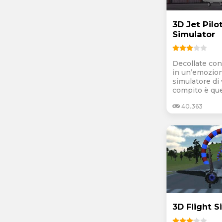
3D Jet Pilot
Simulator
Decollate con
in un’emozio
simulatore di 
compito è quel
40.363
3D Flight S