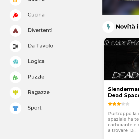
Cucina
Novità 
Divertenti
Da Tavolo
Logica
Puzzle
Slenderman
Ragazze
Dead Spac
Sport
Purtroppo la v
spaziale ha te
carburante e 
a trovare 13...