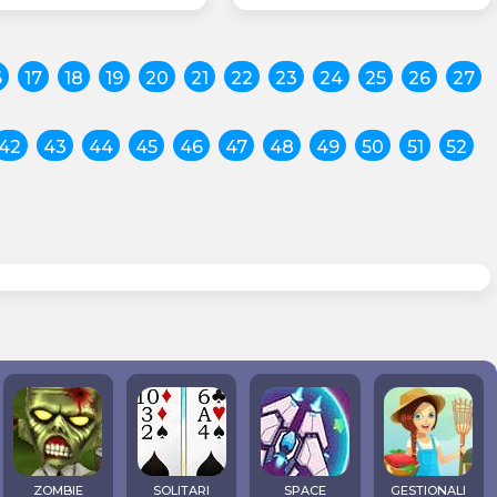
6
17
18
19
20
21
22
23
24
25
26
27
42
43
44
45
46
47
48
49
50
51
52
ZOMBIE
SOLITARI
SPACE
GESTIONALI