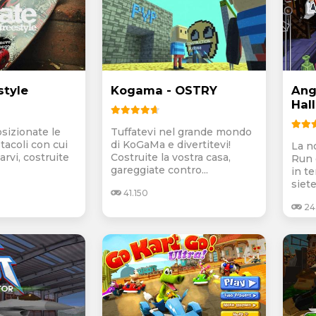
style
Kogama - OSTRY
Ang
Hal
osizionate le
Tuffatevi nel grande mondo
tacoli con cui
di KoGaMa e divertitevi!
La n
rvi, costruite
Costruite la vostra casa,
Run 
gareggiate contro...
in te
siete
41.150
24