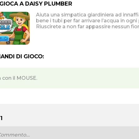
 GIOCA A DAISY PLUMBER
Aiuta una simpatica giardiniera ad innaffi
bene i tubi per far arrivare l’acqua in ogni
Riuscirete a non far appassire nessun fio
NDI DI GIOCO:
a con il MOUSE.
1