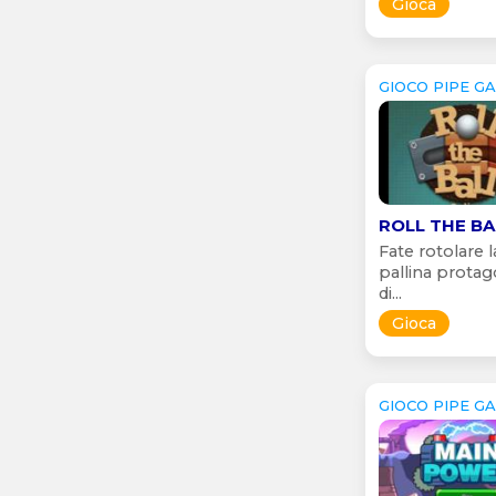
Gioca
GIOCO PIPE G
ROLL THE BA
Fate rotolare l
pallina protag
di...
Gioca
GIOCO PIPE G