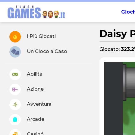
Gioch
Daisy 
I Più Giocati
Giocato:
323.2
Un Gioco a Caso
Abilitá
Azione
Avventura
Arcade
Casinó