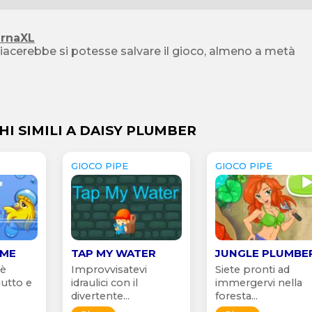
urnaXL
iacerebbe si potesse salvare il gioco, almeno a metà
HI SIMILI A DAISY PLUMBER
GIOCO PIPE
GIOCO PIPE
AME
TAP MY WATER
JUNGLE PLUMBE
 è
Improvvisatevi
Siete pronti ad
iutto e
idraulici con il
immergervi nella
divertente...
foresta...