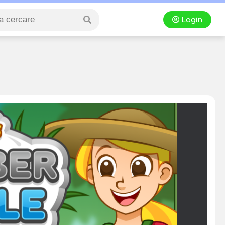
Login