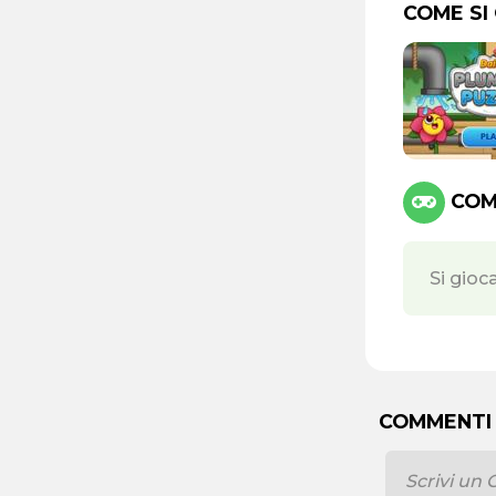
COME SI
COMA
Si gioc
COMMENTI 