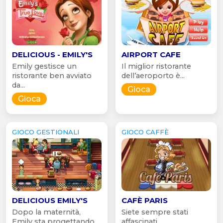
DELICIOUS - EMILY'S
AIRPORT CAFE
Emily gestisce un
Il miglior ristorante
ristorante ben avviato
dell’aeroporto è...
da...
Gioca
Gioca
GIOCO GESTIONALI
GIOCO CAFFÈ
DELICIOUS EMILY'S
CAFÈ PARIS
Dopo la maternità,
Siete sempre stati
Emily sta progettando
affascinati...