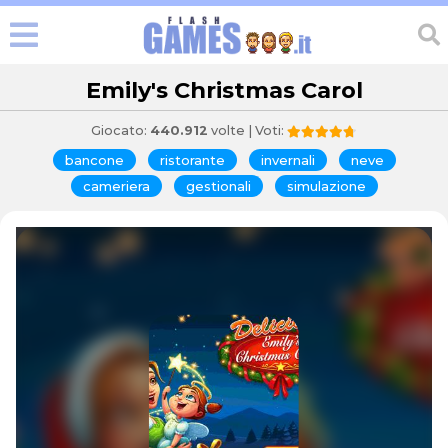
Emily's Christmas Carol
Giocato:
440.912
volte | Voti:
bancone
ristorante
invernali
neve
cameriera
gestionali
simulazione