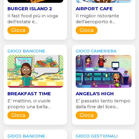
BURGER ISLAND 2
AIRPORT CAFE
Il fast food più in voga
Il miglior ristorante
dell’estate è...
dell’aeroporto è...
Gioca
Gioca
GIOCO BANCONE
GIOCO CAMERIERA
BREAKFAST TIME
ANGELA'S HIGH
E’ mattino, ci vuole
E’ passato tanto tempo
proprio una bella...
dalla fine del liceo...
Gioca
Gioca
GIOCO BANCONE
GIOCO GESTIONALI