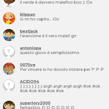
il verde è davvero malefico boo ;) :Oo
klippan
io nn ho capito... :Oo
bestjack
l'arancione è il vero male!! grr
antoniopa
questo gioco è semplicissimo
007live
Per vincere io ho dovuto iniziare per 1° :P :P
ACIDO94
;) ;) ;) ;) ;) ;) ;) ;) argh argh argh argh #ok #ok
#ok #ok #ok #ok #ok
superlory2000
fantastico :D :D :D :D :D :D :D