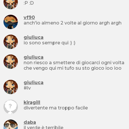
:P :D
vf90
anch'io almeno 2 volte al giorno argh argh
giuliuca
io sono sempre qui :) :)
giuliuca
non riesco a smettere di giocarci ogni volta
che vengo qui mi tufo su sto gioco ioo ioo
giuliuca
#lv
kiragill
divertente ma troppo facile
daba
il verde è terribile