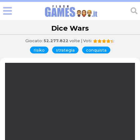
Dice Wars
Giocato:
52.277.822
volte | Voti:
risiko
strategia
conquista