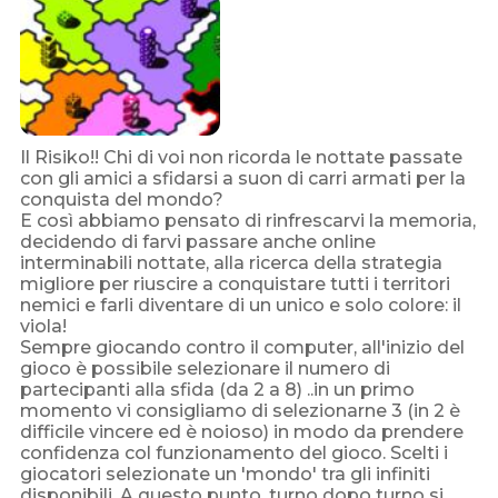
Il Risiko!! Chi di voi non ricorda le nottate passate
con gli amici a sfidarsi a suon di carri armati per la
conquista del mondo?
E così abbiamo pensato di rinfrescarvi la memoria,
decidendo di farvi passare anche online
interminabili nottate, alla ricerca della strategia
migliore per riuscire a conquistare tutti i territori
nemici e farli diventare di un unico e solo colore: il
viola!
Sempre giocando contro il computer, all'inizio del
gioco è possibile selezionare il numero di
partecipanti alla sfida (da 2 a 8) ..in un primo
momento vi consigliamo di selezionarne 3 (in 2 è
difficile vincere ed è noioso) in modo da prendere
confidenza col funzionamento del gioco. Scelti i
giocatori selezionate un 'mondo' tra gli infiniti
disponibili. A questo punto, turno dopo turno si