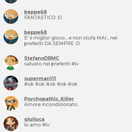
beppe68
FANTASTICO :D
beppe68
E' il miglior gioco... e non stufa MAI... nei
preferiti DA SEMPRE :D
StefanoDRMC
salvato nei preferiti #lv
superman111
#ok #ok #ok #ok #ok
Psychopathic_Killer
Amore incondizionato.
giuliuca
lo amo #lv