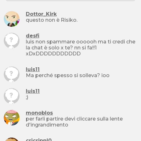
Dottor_Kirk
questo non è Risiko.
desfi
luis non spammare oooooh ma ti credi che
la chat è solo x te? nn si fa!!1
xDxDDDDDDDDDDD
luis11
Ma perché spesso si solleva? ioo
luis11
;)
monoblos
per farli partire devi cliccare sulla lente
d'ingrandimento
cricripnl0