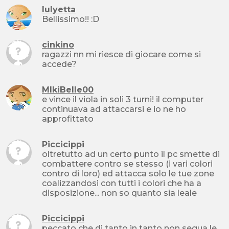
lulyetta
Bellissimo!! :D
cinkino
ragazzi nn mi riesce di giocare come si
accede?
MIkiBelle00
e vince il viola in soli 3 turni! il computer
continuava ad attaccarsi e io ne ho
approfittato
Piccicippi
oltretutto ad un certo punto il pc smette di
combattere contro se stesso (i vari colori
contro di loro) ed attacca solo le tue zone
coalizzandosi con tutti i colori che ha a
disposizione... non so quanto sia leale
Piccicippi
peccato che di tanto in tanto non segua le