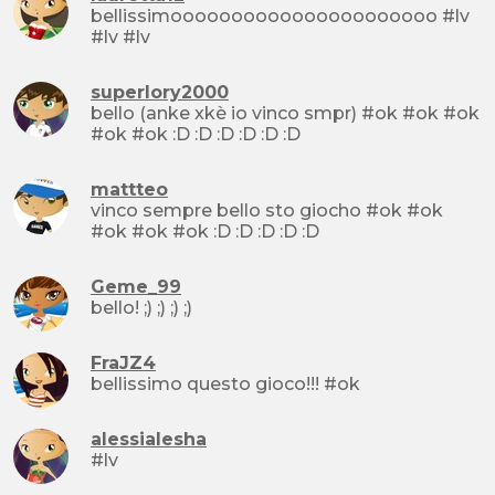
bellissimoooooooooooooooooooooo #lv
#lv #lv
superlory2000
bello (anke xkè io vinco smpr) #ok #ok #ok
#ok #ok :D :D :D :D :D :D
mattteo
vinco sempre bello sto giocho #ok #ok
#ok #ok #ok :D :D :D :D :D
Geme_99
bello! ;) ;) ;) ;)
FraJZ4
bellissimo questo gioco!!! #ok
alessialesha
#lv