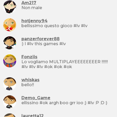
Am217
Non male
hotjenny94
bellissimo questo gioco #lv #lv
panzerforever88
:) I #lv this games #lv
Fonziis
Lo vogliamo MULTIPLAYEEEEEEEER !!!!!!
#lv #lv #lv #ok #ok #ok
whiskas
bello!!
Demo_Game
ellissino #ok argh boo grr ioo ;) #lv :P :D :)
lauretta12