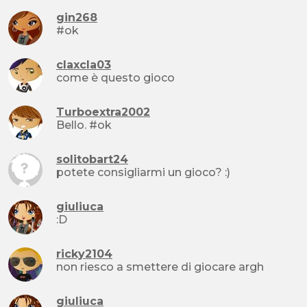
gin268
#ok
claxcla03
come è questo gioco
Turboextra2002
Bello. #ok
solitobart24
potete consigliarmi un gioco? :)
giuliuca
:D
ricky2104
non riesco a smettere di giocare argh
giuliuca