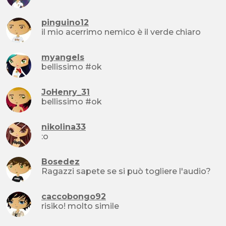
pinguino12
il mio acerrimo nemico è il verde chiaro
myangels
bellissimo #ok
JoHenry_31
bellissimo #ok
nikolina33
:o
Bosedez
Ragazzi sapete se si può togliere l'audio?
caccobongo92
risiko! molto simile