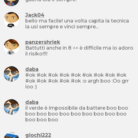
Jack04
bello ma facile! una volta capita la tecnica
la usi sempre e vinci sempre...
panzershriek
Battutti anche in 8 ^^ è difficile ma io adoro
il risiko!!!!
daba
#ok #ok #ok #ok #ok #ok #ok #ok #ok
#ok #ok #ok #ok #ok :o argh boo :Oo grr
ioo :)
daba
il verde è impossibile da battere boo boo
boo boo boo boo boo boo boo boo boo
boo boo boo
giochi222