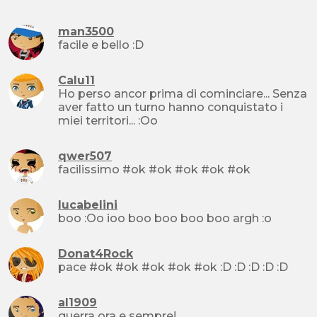
man3500
facile e bello :D
Calu11
Ho perso ancor prima di cominciare... Senza
aver fatto un turno hanno conquistato i
miei territori... :Oo
qwer507
facilissimo #ok #ok #ok #ok #ok
lucabelini
boo :Oo ioo boo boo boo boo argh :o
Donat4Rock
pace #ok #ok #ok #ok #ok :D :D :D :D :D
al1909
guerra ora e sempre!