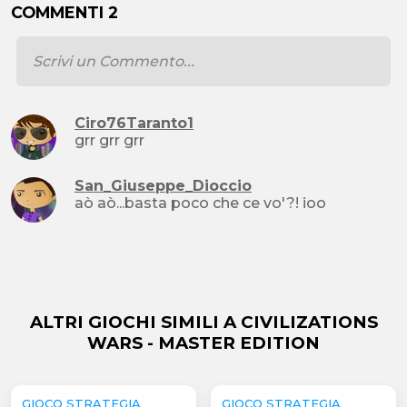
COMMENTI 2
Ciro76Taranto1
grr grr grr
San_Giuseppe_Dioccio
aò aò...basta poco che ce vo'?! ioo
ALTRI GIOCHI SIMILI A CIVILIZATIONS
WARS - MASTER EDITION
GIOCO STRATEGIA
GIOCO STRATEGIA