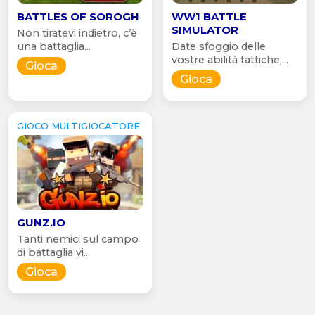
BATTLES OF SOROGH
WW1 BATTLE
SIMULATOR
Non tiratevi indietro, c’è
una battaglia...
Date sfoggio delle
vostre abilità tattiche,...
Gioca
Gioca
GIOCO MULTIGIOCATORE
GUNZ.IO
Tanti nemici sul campo
di battaglia vi...
Gioca