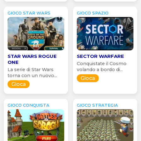
GIOCO STAR WARS
GIOCO SPAZIO
STAR WARS ROGUE
SECTOR WARFARE
ONE
Conquistate il Cosmo
La serie di Star Wars
volando a bordo di...
torna con un nuovo...
Gioca
Gioca
GIOCO CONQUISTA
GIOCO STRATEGIA