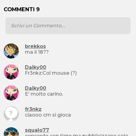
COMMENTI 9
brekkos
ma il 18??
Daiky00
Fr3nkz:Col mouse (?)
Daiky00
E' molto carino.
fr3nkz
ciaooo cm si gioca
squalo77
concordo con tigre ma pubblicizzano solo