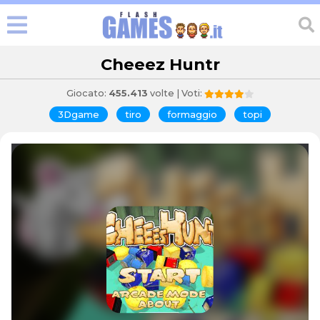
Cheeez Huntr
Giocato:
455.413
volte | Voti:
3Dgame
tiro
formaggio
topi