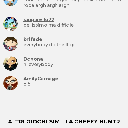
roba argh argh argh
rapparello72
bellissimo ma difficile
br1fede
everybody do the flop!
Degona
hi everybody
AmilyCarnage
o.ò
ALTRI GIOCHI SIMILI A CHEEEZ HUNTR