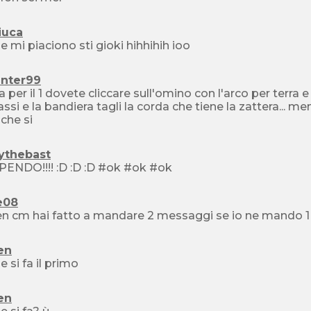
iuca
 mi piaciono sti gioki hihhihih ioo
inter99
ra per il 1 dovete cliccare sull'omino con l'arco per terra
ssi e la bandiera tagli la corda che tiene la zattera... men
 che si
ythebast
STUPENDO!!!! :D :D :D #ok #ok #ok
e08
n cm hai fatto a mandare 2 messaggi se io ne mando 1 e 
en
 si fa il primo
en