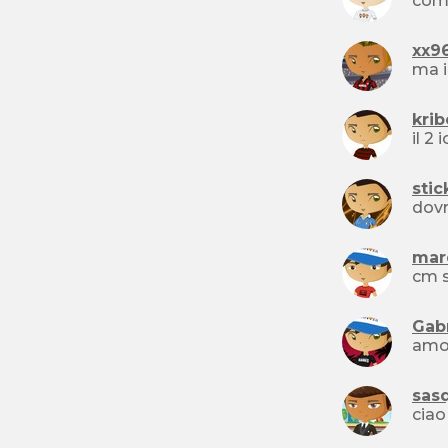
xx9
ma i
krib
stic
mar
cm s
Gab
sas
ciao