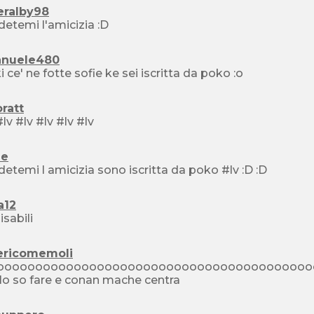
eralby98
detemi l'amicizia :D
nuele480
ki ce' ne fotte sofie ke sei iscritta da poko :o
ratt
#lv #lv #lv #lv #lv #lv
ie
chiedetemi l amicizia sono iscritta da poko #lv :D :D
ia12
isabili
ericomemoli
toooooooooooooooooooooooooooooooooooooooooo
lo so fare e conan mache centra