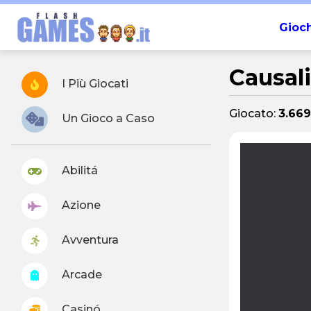
Gioch
Causali
I Più Giocati
Giocato:
3.669
Un Gioco a Caso
Abilitá
Azione
Avventura
Arcade
Casinó