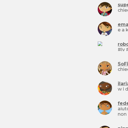
sup
chie
ema
e a 
robo
SoF
ilar
w i d
fed
aiu
non 