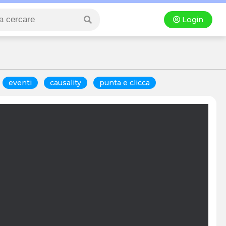
Login
eventi
causality
punta e clicca