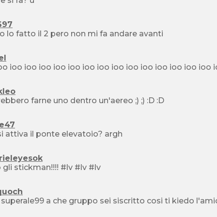
come si fa? ù
697
o lo fatto il 2 pero non mi fa andare avanti
el
kleo
dovrebbero farne uno dentro un'aereo ;) ;) :D :D
e47
i attiva il ponte elevatoio? argh
rieleyesok
amo gli stickman!!!! #lv #lv #lv
quoch
 superale99 a che gruppo sei siscritto cosi ti kiedo l'ami