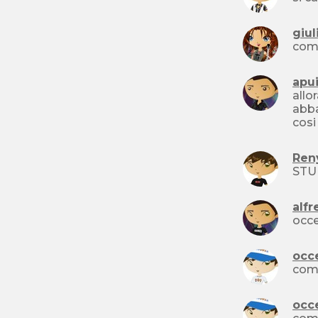
giul
come
apu
allo
abba
cosi
Ren
alfr
occe
occ
come
occ