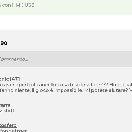
a con il MOUSE.
 80
onio1471
 aver aperto il cancello cosa bisogna fare??? Ho clicca
non 
arra
ssshdf
tosfera
afon sei mer