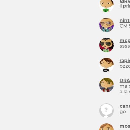
pip
nin
CM 
mcp
ssss
rap
ozzo
DRA
ma c
can
go
mos