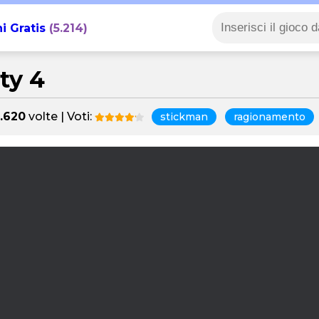
i Gratis
(5.214)
ty 4
.620
volte | Voti:
stickman
ragionamento