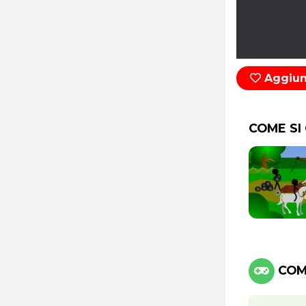
Aggiung
COME SI
COMA