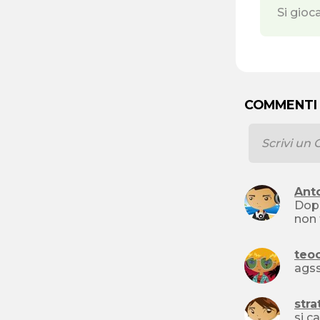
Si gioc
COMMENTI
Ant
Dopo
teoc
ags
stra
si c