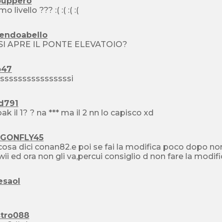
puppero
il primo livello ??? :( :( :( :(
tendoabello
SI APRE IL PONTE ELEVATOIO?
47
ssssssssssssssssi
id791
ak il 1? ? na *** ma il 2 nn lo capisco xd
GONFLY45
osa dici conan82.e poi se fai la modifica poco dopo non
alla wii ed ora non gli va,percui consiglio d non fare la modif
esaol
tro088