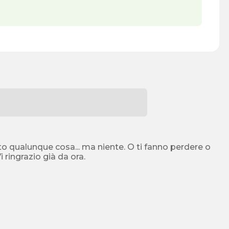
to qualunque cosa... ma niente. O ti fanno perdere o
fanno niente, il gioco è impossibile. Mi potete aiutare? Vi ringrazio già da ora.