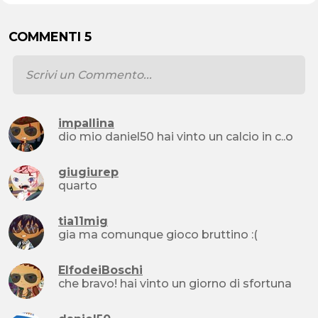
COMMENTI 5
impallina
dio mio daniel50 hai vinto un calcio in c..o
giugiurep
quarto
tia11mig
gia ma comunque gioco bruttino :(
ElfodeiBoschi
che bravo! hai vinto un giorno di sfortuna