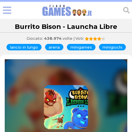
Burrito Bison - Launcha Libre
Giocato:
438.974
volte | Voti:
lancio in lungo
arena
minigames
minigiochi