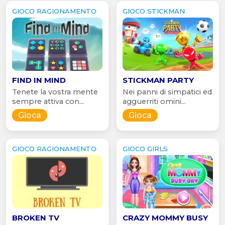
GIOCO RAGIONAMENTO
GIOCO STICKMAN
FIND IN MIND
STICKMAN PARTY
Tenete la vostra mente
Nei panni di simpatici ed
sempre attiva con...
agguerriti omini...
Gioca
Gioca
GIOCO RAGIONAMENTO
GIOCO GIRLS
BROKEN TV
CRAZY MOMMY BUSY