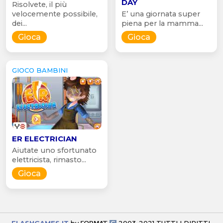
DAY
Risolvete, il più
velocemente possibile,
E’ una giornata super
dei...
piena per la mamma...
Gioca
Gioca
GIOCO BAMBINI
ER ELECTRICIAN
Aiutate uno sfortunato
elettricista, rimasto...
Gioca
FLASHGAMES.IT
by
2003-2021 TUTTI I DIRITTI