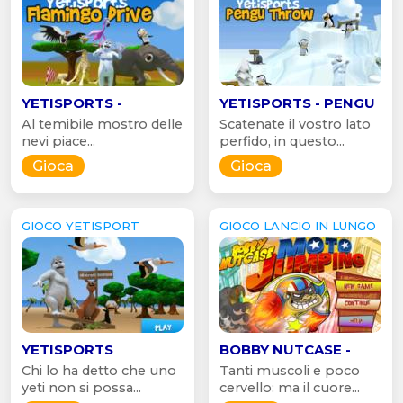
YETISPORTS -
YETISPORTS - PENGU
Al temibile mostro delle
Scatenate il vostro lato
nevi piace...
perfido, in questo...
Gioca
Gioca
GIOCO YETISPORT
GIOCO LANCIO IN LUNGO
YETISPORTS
BOBBY NUTCASE -
Chi lo ha detto che uno
Tanti muscoli e poco
yeti non si possa...
cervello: ma il cuore...