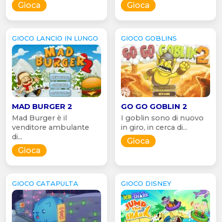
Gioca
Gioca
GIOCO LANCIO IN LUNGO
GIOCO GOBLINS
MAD BURGER 2
GO GO GOBLIN 2
Mad Burger è il
I goblin sono di nuovo
venditore ambulante
in giro, in cerca di...
di...
Gioca
Gioca
GIOCO CATAPULTA
GIOCO DISNEY