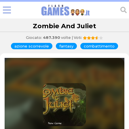
Zombie And Juliet
Giocato:
487.390
volte | Voti:
azione scorrevole
fantasy
combattimento