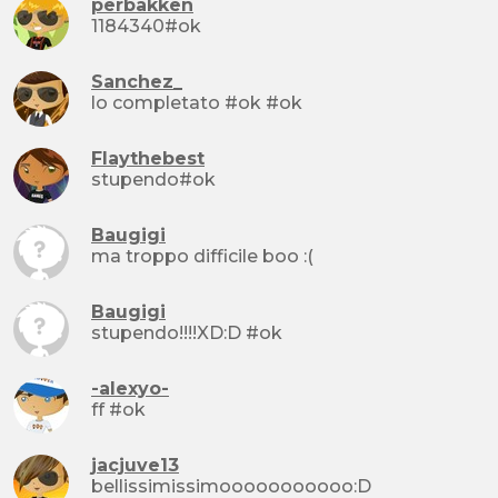
perbakken
1184340#ok
Sanchez_
lo completato #ok #ok
Flaythebest
stupendo#ok
Baugigi
ma troppo difficile boo :(
Baugigi
stupendo!!!!XD:D #ok
-alexyo-
ff #ok
jacjuve13
bellissimissimooooooooooo:D