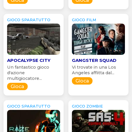
Gioca
Gioca
GIOCO SPARATUTTO
GIOCO FILM
APOCALYPSE CITY
GANGSTER SQUAD
Un fantastico gioco
Vi trovate in una Los
d'azione
Angeles afflitta dal...
multigiocatore...
Gioca
Gioca
GIOCO SPARATUTTO
GIOCO ZOMBIE