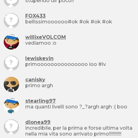
stupendo dir poco!!
FOX433
bellissimoooooo#ok #ok #ok #ok
willixeVOLCOM
vediamoo :o
lewiskevin
primooooooooooooooo ioo #lv
canisky
primo argh
stearling97
ma quanti livelli sono ?_?argh argh :( boo
dionea99
incredibile, per la prima e forse ultima volta
nella mia vita sono arrivato primo!!!!!!!!!!