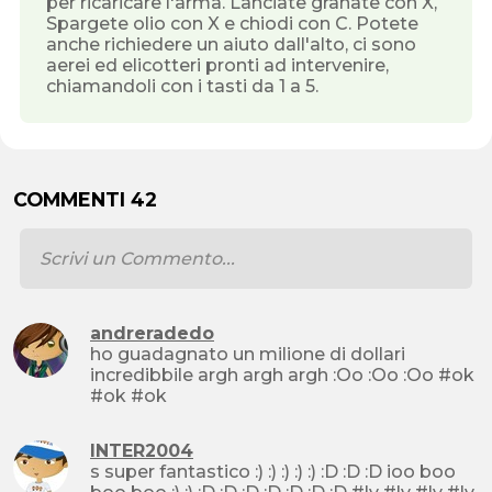
per ricaricare l'arma. Lanciate granate con X,
Spargete olio con X e chiodi con C. Potete
anche richiedere un aiuto dall'alto, ci sono
aerei ed elicotteri pronti ad intervenire,
chiamandoli con i tasti da 1 a 5.
COMMENTI 42
andreradedo
ho guadagnato un milione di dollari
incredibbile argh argh argh :Oo :Oo :Oo #ok
#ok #ok
INTER2004
s super fantastico :) :) :) :) :) :D :D :D ioo boo