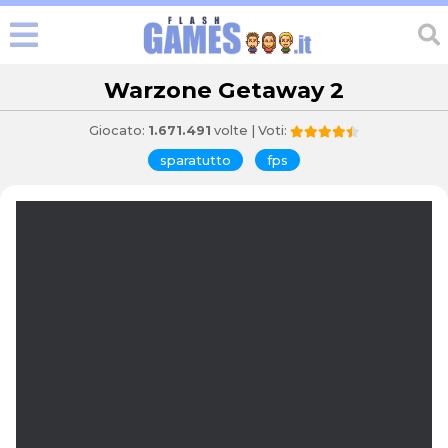
Warzone Getaway 2
Giocato:
1.671.491
volte | Voti:
sparatutto
fps