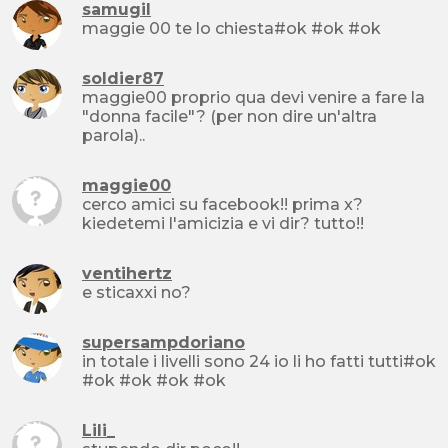
samugil
maggie 00 te lo chiesta#ok #ok #ok
soldier87
maggie00 proprio qua devi venire a fare la
"donna facile"? (per non dire un'altra
parola)..
maggie00
cerco amici su facebook!! prima x?
kiedetemi l'amicizia e vi dir? tutto!!
ventihertz
e sticaxxi no?
supersampdoriano
in totale i livelli sono 24 io li ho fatti tutti#ok
#ok #ok #ok #ok
Lili_