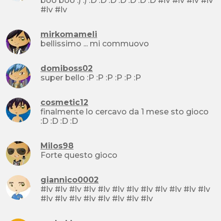
boo boo :) :) :D :D :D :D :D :D :D #lv #lv #lv #lv
#lv #lv
mirkomameli
bellissimo ... mi commuovo
domiboss02
super bello :P :P :P :P :P :P
cosmetic12
finalmente lo cercavo da 1 mese sto gioco
:D :D :D :D
Milos98
Forte questo gioco
giannico0002
#lv #lv #lv #lv #lv #lv #lv #lv #lv #lv #lv #lv
#lv #lv #lv #lv #lv #lv #lv #lv