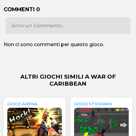
COMMENTI 0
Non ci sono commenti per questo gioco.
ALTRI GIOCHI SIMILI A WAR OF
CARIBBEAN
GIOCO ARENA
GIOCO STICKMAN