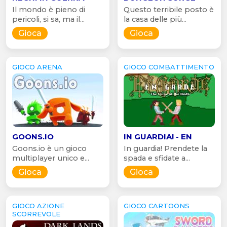
Il mondo è pieno di
Questo terribile posto è
pericoli, si sa, ma il...
la casa delle più...
Gioca
Gioca
GIOCO ARENA
GIOCO COMBATTIMENTO
GOONS.IO
IN GUARDIA! - EN
Goons.io è un gioco
In guardia! Prendete la
multiplayer unico e...
spada e sfidate a...
Gioca
Gioca
GIOCO AZIONE
GIOCO CARTOONS
SCORREVOLE