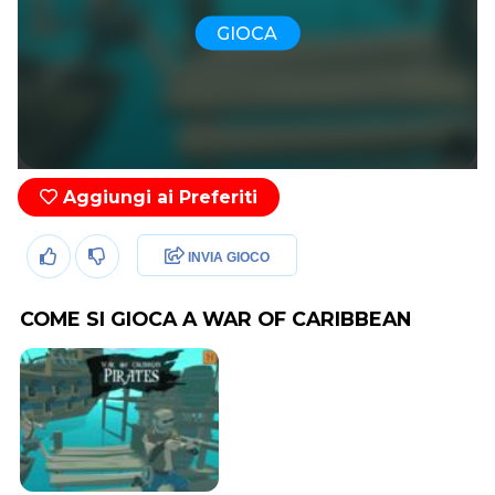
GIOCA
Aggiungi ai Preferiti
INVIA GIOCO
COME SI GIOCA A WAR OF CARIBBEAN