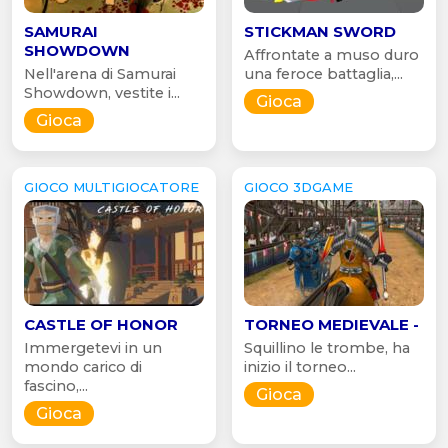
SAMURAI
STICKMAN SWORD
SHOWDOWN
Affrontate a muso duro
Nell'arena di Samurai
una feroce battaglia,...
Showdown, vestite i...
Gioca
Gioca
GIOCO MULTIGIOCATORE
GIOCO 3DGAME
CASTLE OF HONOR
TORNEO MEDIEVALE -
Immergetevi in un
Squillino le trombe, ha
mondo carico di
inizio il torneo...
fascino,...
Gioca
Gioca