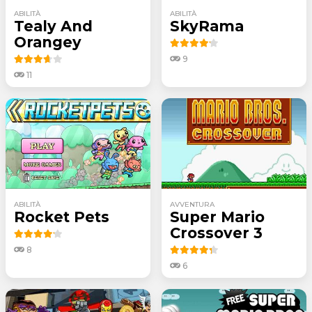
ABILITÀ
ABILITÀ
Tealy And
SkyRama
Orangey
9
11
ABILITÀ
AVVENTURA
Rocket Pets
Super Mario
Crossover 3
8
6