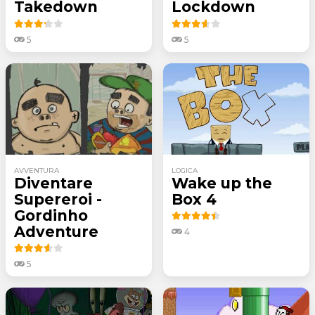
Takedown
Lockdown
5
5
AVVENTURA
LOGICA
Diventare
Wake up the
Supereroi -
Box 4
Gordinho
Adventure
4
5