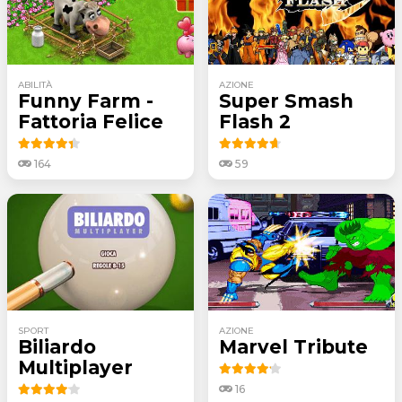
ABILITÀ
AZIONE
Funny Farm -
Super Smash
Fattoria Felice
Flash 2
164
59
SPORT
AZIONE
Biliardo
Marvel Tribute
Multiplayer
16