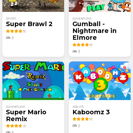
SPORT
AVVENTURA
Super Brawl 2
Gumball -
Nightmare in
Elmore
3
3
AVVENTURA
ABILITÀ
Super Mario
Kaboomz 3
Remix
2
3