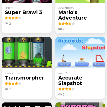
SPORT
AVVENTURA
Super Brawl 3
Mario's
Adventure
2
2
AVVENTURA
ABILITÀ
Transmorpher
Accurate
Slapshot
2
2