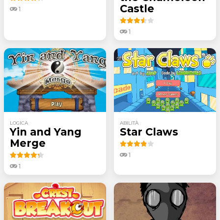
Castle
1
1
LOGICA
ABILITÀ
Yin and Yang
Star Claws
Merge
1
1