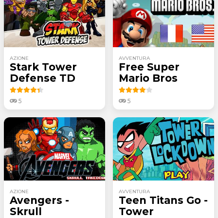
AZIONE
AVVENTURA
Stark Tower
Free Super
Defense TD
Mario Bros
5
5
AZIONE
AVVENTURA
Avengers -
Teen Titans Go -
Skrull
Tower