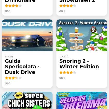
Drillionaire
Snowbrawl 2
1
1
SPORT
LOGICA
Guida
Snoring 2 -
Spericolata -
Winter Edition
Dusk Drive
1
1