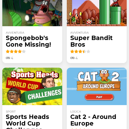
AVVENTURA
AVVENTURA
Spongebob's
Super Bandit
Gone Missing!
Bros
4
4
SPORT
LOGICA
Sports Heads
Cat 2 - Around
World Cup
Europe