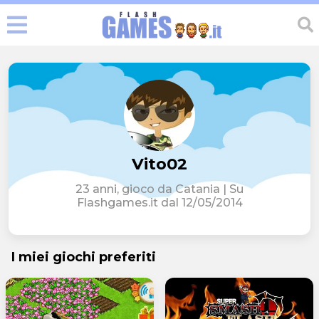
Vito02
23 anni, gioco da Catania | Su
Flashgames.it dal 12/05/2014
I miei giochi preferiti