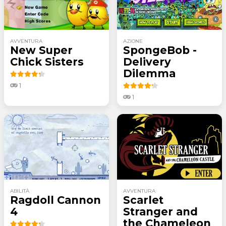
AVVENTURA
AZIONE
New Super
SpongeBob -
Chick Sisters
Delivery
Dilemma
1
1
ABILITÀ
AVVENTURA
Ragdoll Cannon
Scarlet
4
Stranger and
the Chameleon