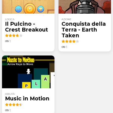
LOGICA
AZIONE
Il Pulcino -
Conquista della
Crest Breakout
Terra - Earth
Taken
1
1
ABILITÀ
Music in Motion
1