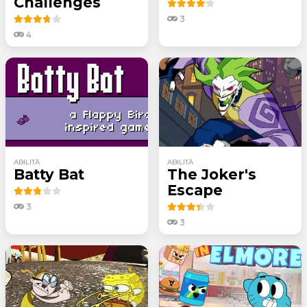
Challenges
3
4
ABILITÀ
ABILITÀ
Batty Bat
The Joker's
Escape
3
3