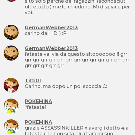
sito solo perchè dei ragazzini (sconosciuti
oltretutto ) me lo chiedono. Mi dispiace per
voi.
GermanWebber2013
carino dai... :D :) :P
GermanWebber2013
fataste vai via da questo sitooooooo!!! grr
grr grr grr grr grr grr grr grr grr grr grr grr grr
grr grr grr grr grr
Titti01
Carino, ma dopo un po' scoccia C:
POKEMINA
*fataste1
POKEMINA
grazie ASSASSINKILLER x avergli detto 4 a
fataste che non si fa gli affaracci suoi