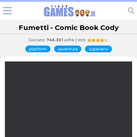
Fumetti - Comic Book Cody
Giocato:
746.351
volte | Voti:
platform
avventura
supereroi