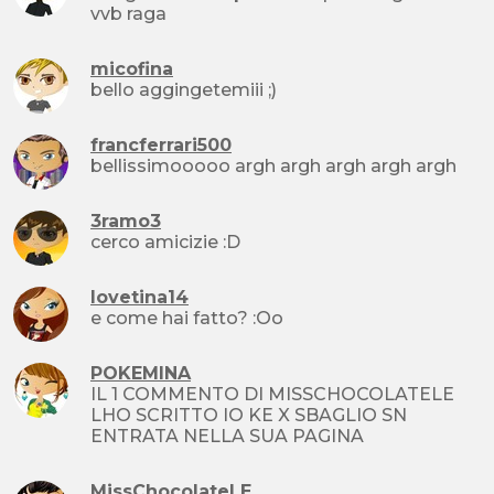
vvb raga
micofina
bello aggingetemiii ;)
francferrari500
bellissimooooo argh argh argh argh argh
3ramo3
cerco amicizie :D
lovetina14
e come hai fatto? :Oo
POKEMINA
IL 1 COMMENTO DI MISSCHOCOLATELE
LHO SCRITTO IO KE X SBAGLIO SN
ENTRATA NELLA SUA PAGINA
MissChocolateLE