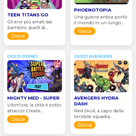
PHOENOTOPIA
TEEN TITANS GO
Una guerra antica portò
Gli eroi più amati dai
il mondo in un lungo...
bambini, quelli di...
Gioca
Gioca
GIOCO DISNEY
GIOCO AVENGERS
MIGHTY MED - SUPER
AVENGERS HYDRA
DASH
Ultim’ora: la città è sotto
attacco! Create...
Red Skull, a capo della
terribile squadra...
Gioca
Gioca