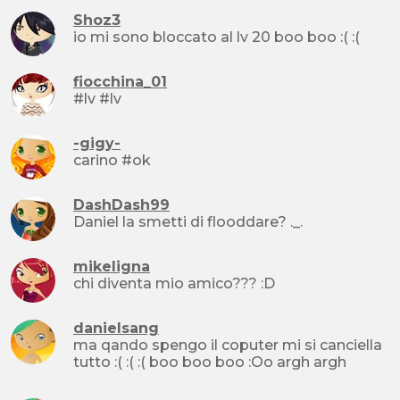
Shoz3
io mi sono bloccato al lv 20 boo boo :( :(
fiocchina_01
#lv #lv
-gigy-
carino #ok
DashDash99
Daniel la smetti di flooddare? ._.
mikeligna
chi diventa mio amico??? :D
danielsang
ma qando spengo il coputer mi si canciella
tutto :( :( :( boo boo boo :Oo argh argh