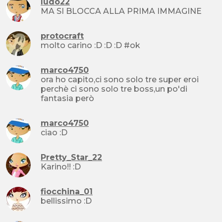
ludo22
MA SI BLOCCA ALLA PRIMA IMMAGINE
protocraft
molto carino :D :D :D #ok
marco4750
ora ho capito,ci sono solo tre super eroi
perchè ci sono solo tre boss,un po'di
fantasia però
marco4750
ciao :D
Pretty_Star_22
Karino!! :D
fiocchina_01
bellissimo :D