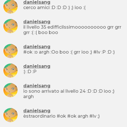
danielsang
cerco amici :D :D :D :) ;) ioo :(
danielsang
il livello 35 edifficilssimoooooooooo grr grr
grr :( :( boo boo
danielsang
#ok :o argh :Oo boo :( grr ioo ;) #lv :P :D :)
danielsang
:) :D :P
danielsang
io sono arrivato al livello 24 :D :D :D ioo ;)
argh
danielsang
èstraordinario #ok #ok argh #lv ;)