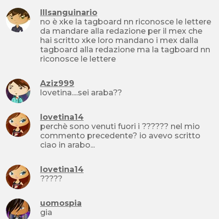
IIIsanguinario
no è xke la tagboard nn riconosce le lettere
da mandare alla redazione per il mex che
hai scritto xke loro mandano i mex dalla
tagboard alla redazione ma la tagboard nn
riconosce le lettere
Aziz999
lovetina....sei araba??
lovetina14
perchè sono venuti fuori i ?????? nel mio
commento precedente? io avevo scritto
ciao in arabo...
lovetina14
?????
uomospia
gia