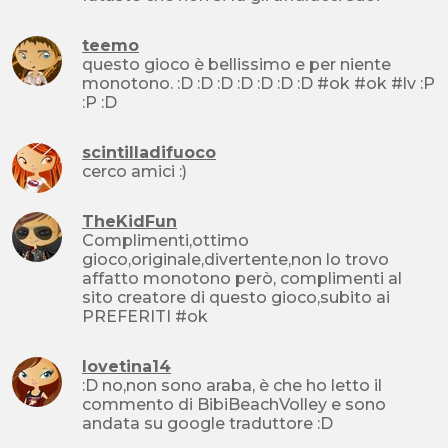
teemo
questo gioco è bellissimo e per niente
monotono. :D :D :D :D :D :D :D #ok #ok #lv :P
:P :D
scintilladifuoco
cerco amici :)
TheKidFun
Complimenti,ottimo
gioco,originale,divertente,non lo trovo
affatto monotono però, complimenti al
sito creatore di questo gioco,subito ai
PREFERITI #ok
lovetina14
:D no,non sono araba, è che ho letto il
commento di BibiBeachVolley e sono
andata su google traduttore :D