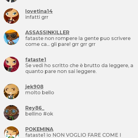
lovetina14
infatti grr
ASSASSINKILLER
fataste non rompere la gente puo scrivere
come ca... gli pare! grr grr grr
fataste1
Se vedi ho scritto che è brutto da leggere, a
quanto pare non sai leggere.
jek908
molto bello
Rey86_
bellino #ok
POKEMINA
fataste1 io NON VOGLIO FARE COME I