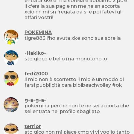
entrata xke è mia sorella e abbiamo 2 pc e
li c'era la sua pag e nn me ne sn accorta
xcio nn mi sn fregata da sl e poi fatevi gli
affari vostri!
POKEMINA
tigre883 l'ho avuta xke sono sua sorella
-Hakiko-
sto gioco e bello ma monotono :o
fedi2000
il mio non è scorretto il mio è un modo di
farsi pubblicità cara bibibeachvolley #ok
g-a-g-a-
pokemina perchè non te ne sei accorta che
sei entrata nel profilo sbagliato
terrior
sto gico non mi piace cmq vi vi voglio tanto