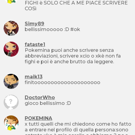
FIGHI è SOLO CHE A ME PIACE SCRIVERE
COSì
Simy89
bellissimooooo :D #ok
fataste1
Pokemina puoi anche scrivere senza
abbreviazioni, scrivere xcio o xkè non fa
fighi e poi è anche brutto da leggere.
maik13
finitoooooooooooooooooooo
DoctorWho
gioco bellissimo :D
POKEMINA
x tutti quelli che mi chiedono come ho fatto
a entrare nel profilo di quella persona:sono