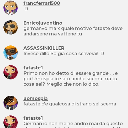
francferrari500
:D
Enricojuventino
germanvo ma x quale motivo fataste deve
andarsene ma vattene tu
ASSASSINKILLER
Invece dillo!So gia cosa scriverai! :D
fataste1
Primo non ho detto di essere grande ._. e
poi Umospia io sarò anche scema ma tu
cosa sei? Meglio che non lo dico.
uomospia
fataste c'e qualcosa di strano sei scema
fataste1
German io non me ne andrò mai da questo