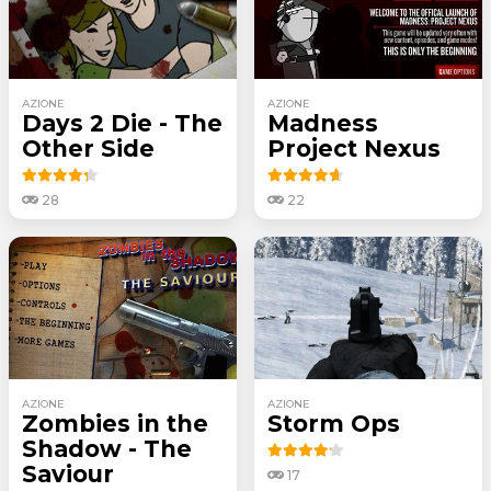
AZIONE
AZIONE
Days 2 Die - The
Madness
Other Side
Project Nexus
28
22
AZIONE
AZIONE
Zombies in the
Storm Ops
Shadow - The
Saviour
17