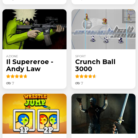
AZIONE
SPORT
Il Supereroe -
Crunch Ball
Andy Law
3000
7
7