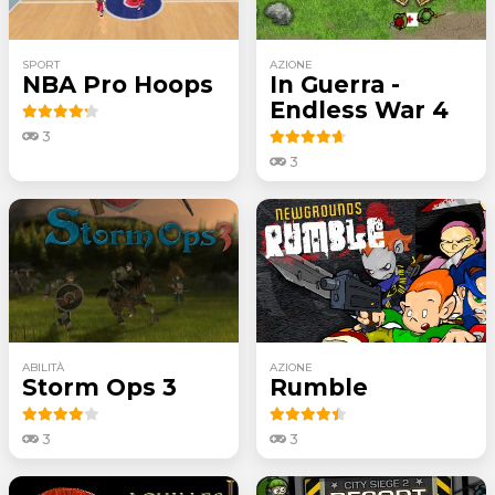
SPORT
AZIONE
NBA Pro Hoops
In Guerra -
Endless War 4
3
3
ABILITÀ
AZIONE
Storm Ops 3
Rumble
3
3