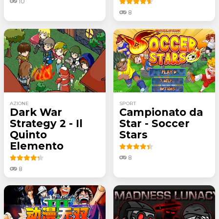
10
8
AZIONE
SPORT
Dark War
Campionato da
Strategy 2 - Il
Star - Soccer
Quinto
Stars
Elemento
8
8