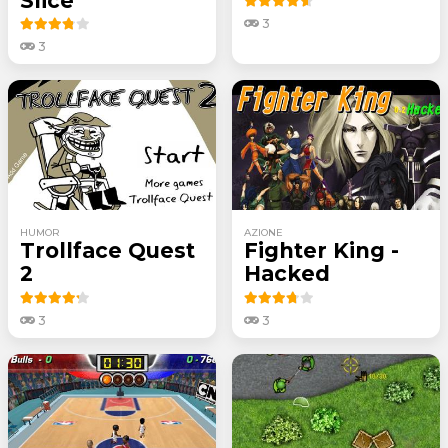
Slice
3
3
HUMOR
AZIONE
Trollface Quest
Fighter King -
2
Hacked
3
3