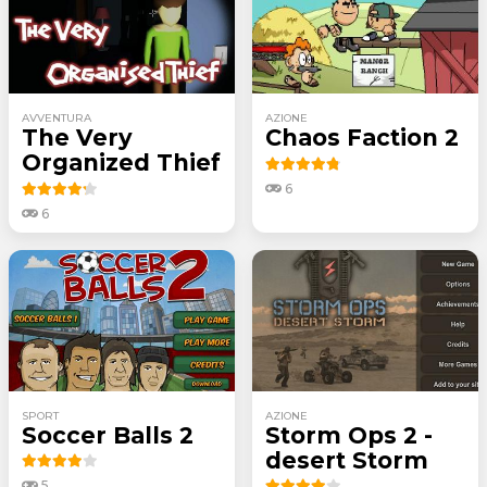
AVVENTURA
AZIONE
The Very
Chaos Faction 2
Organized Thief
6
6
SPORT
AZIONE
Soccer Balls 2
Storm Ops 2 -
desert Storm
5