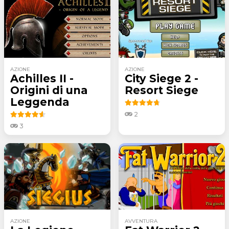
AZIONE
AZIONE
Achilles II -
City Siege 2 -
Origini di una
Resort Siege
Leggenda
2
3
AZIONE
AVVENTURA