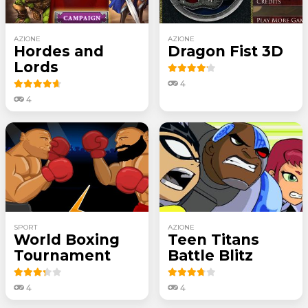
AZIONE
AZIONE
Hordes and
Dragon Fist 3D
Lords
4
4
SPORT
AZIONE
World Boxing
Teen Titans
Tournament
Battle Blitz
4
4