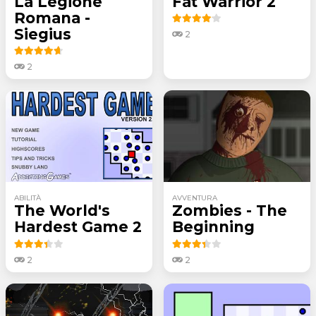
La Legione
Fat Warrior 2
Romana -
Siegius
2
2
ABILITÀ
AVVENTURA
The World's
Zombies - The
Hardest Game 2
Beginning
2
2