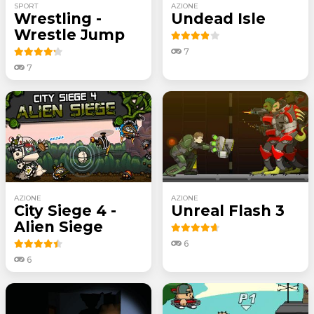
SPORT
AZIONE
Wrestling -
Undead Isle
Wrestle Jump
7
7
AZIONE
AZIONE
City Siege 4 -
Unreal Flash 3
Alien Siege
6
6