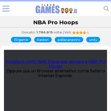
NBA Pro Hoops
Giocato:
1.786.819
volte | Voti:
3Dgame
basket
pallacanestro
unity
Installa lo Unity Web Player per giocare a NBA Pro
Hoops
Oppure usa un Browser alternativo come Safari o
Internet Explorer.