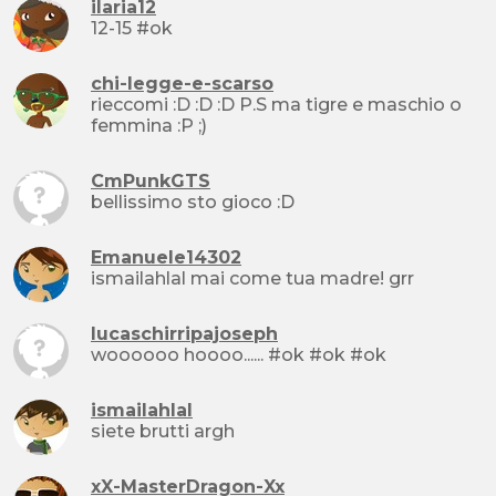
ilaria12
12-15 #ok
chi-legge-e-scarso
rieccomi :D :D :D P.S ma tigre e maschio o
femmina :P ;)
CmPunkGTS
bellissimo sto gioco :D
Emanuele14302
ismailahlal mai come tua madre! grr
lucaschirripajoseph
woooooo hoooo...... #ok #ok #ok
ismailahlal
siete brutti argh
xX-MasterDragon-Xx