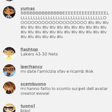
yumas
BBBBBBBBBBBBBBEEEEEEEEEEEEEEEEL
LLLLLLLLLLLLLLLLLLLLLLLLLLLLLLLLLO
OOOOOOOOOOOOOOOOOOO #lv #lv #lv
#lv #lv #lv #lv #lv #lv #lv #lv #lv #lv #lv #lv
#lv #lv #lv #lv #lv #lv #lv #lv #lv #lv #lv #lv
#lv #lv #lv #lv #lv #lv
flashtop
Lakers 43-30 Nets
iperfrancy
mi date l'amicizia xfav e ricamb #ok
scembuono
mi hanno fatto lo sconto sui pet dell avatar
creator ewwai
tuono1
bravi