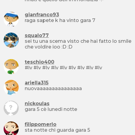
gianfranco93
raga sapete k ha vinto gara 7
squalo77
sei tu una scema visto che hai fatto lo smile
che voldire ioo :D :D
teschio400
#lv #lv #lv #lv #lv #lv #lv #lv #lv
ariella315
nuovaaaaaaaaaaaaaaa
nickoulas
gara 5 cè lunedi notte
filippomerlo
sta notte chi guarda gara 5