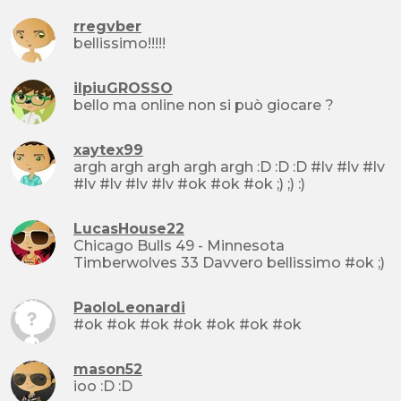
rregvber
bellissimo!!!!!
ilpiuGROSSO
bello ma online non si può giocare ?
xaytex99
argh argh argh argh argh :D :D :D #lv #lv #lv
#lv #lv #lv #lv #ok #ok #ok ;) ;) :)
LucasHouse22
Chicago Bulls 49 - Minnesota
Timberwolves 33 Davvero bellissimo #ok ;)
PaoloLeonardi
#ok #ok #ok #ok #ok #ok #ok
mason52
ioo :D :D