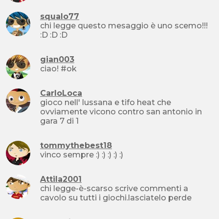
squalo77
chi legge questo mesaggio è uno scemo!!!
:D :D :D
gian003
ciao! #ok
CarloLoca
gioco nell' lussana e tifo heat che
ovviamente vicono contro san antonio in
gara 7 di 1
tommythebest18
vinco sempre :) :) :) :) :)
Attila2001
chi legge-è-scarso scrive commenti a
cavolo su tutti i giochi.lasciatelo perde