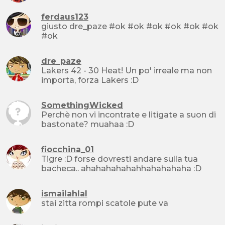
ferdaus123
giusto dre_paze #ok #ok #ok #ok #ok #ok
#ok
dre_paze
Lakers 42 - 30 Heat! Un po' irreale ma non
importa, forza Lakers :D
SomethingWicked
Perchè non vi incontrate e litigate a suon di
bastonate? muahaa :D
fiocchina_01
Tigre :D forse dovresti andare sulla tua
bacheca.. ahahahahahahhahahahaha :D
ismailahlal
stai zitta rompi scatole pute va