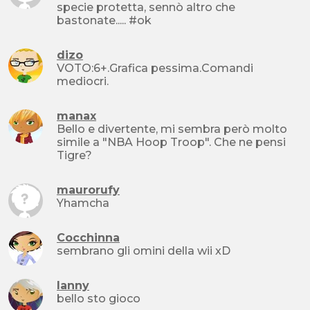
specie protetta, sennò altro che
bastonate..... #ok
dizo
VOTO:6+.Grafica pessima.Comandi
mediocri.
manax
Bello e divertente, mi sembra però molto
simile a "NBA Hoop Troop". Che ne pensi
Tigre?
maurorufy
Yhamcha
Cocchinna
sembrano gli omini della wii xD
lanny
bello sto gioco