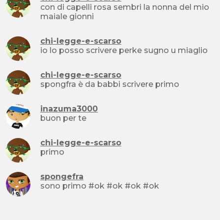
con di capelli rosa sembri la nonna del mio
maiale gionni
chi-legge-e-scarso
io lo posso scrivere perke sugno u miaglio
chi-legge-e-scarso
spongfra è da babbi scrivere primo
inazuma3000
buon per te
chi-legge-e-scarso
primo
spongefra
sono primo #ok #ok #ok #ok