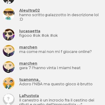
Aleultra02
hanno scritto palazzotto in descrizione lol
:D
lucasaetta
figooo #ok #ok #ok
marchen
ma come mai non mi f giocare online?
marchen
gara 7 l'hanno vinta i miami heat
tuanonna_
Adoro l'NBA ma questo gioco è brutto
LaPustola
il canestro è un incrocio fra il cestino dei
rifiuti e quello dell'immondizia -.-"