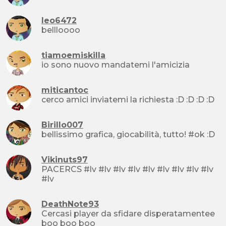
leo6472
bellloooo
tiamoemiskilla
io sono nuovo mandatemi l'amicizia
miticantoc
cerco amici inviatemi la richiesta :D :D :D :D
Birillo007
bellissimo grafica, giocabilità, tutto! #ok :D
Vikinuts97
PACERCS #lv #lv #lv #lv #lv #lv #lv #lv #lv
#lv
DeathNote93
Cercasi player da sfidare disperatamentee
boo boo boo