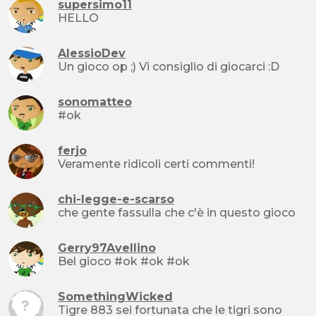
supersimo11
HELLO
AlessioDev
Un gioco op ;) Vi consiglio di giocarci :D
sonomatteo
#ok
ferjo
Veramente ridicoli certi commenti!
chi-legge-e-scarso
che gente fassulla che c'è in questo gioco
Gerry97Avellino
Bel gioco #ok #ok #ok
SomethingWicked
Tigre 883 sei fortunata che le tigri sono