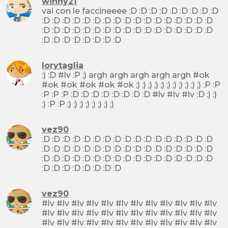
winny21
vai con le faccineeee :D :D :D :D :D :D :D :D :D
:D :D :D :D :D :D :D :D :D :D :D :D :D :D :D :D :D
:D :D :D :D :D :D :D :D :D :D :D :D :D :D :D :D :D
:D :D :D :D :D :D :D :D
lorytaglia
:) :D #lv :P ;) argh argh argh argh argh #ok
#ok #ok #ok #ok #ok ;) ;) ;) ;) ;) ;) ;) ;) ;) ;) ;) :P :P
:P :P :P :D :D :D :D :D :D :D :D #lv #lv #lv :D :) :)
:) :P :P ;) ;) ;) ;) ;) ;) ;) ;)
vez90
:D :D :D :D :D :D :D :D :D :D :D :D :D :D :D :D :D
:D :D :D :D :D :D :D :D :D :D :D :D :D :D :D :D :D
:D :D :D :D :D :D :D :D :D :D :D :D :D :D :D :D :D
:D :D :D :D :D :D :D :D
vez90
#lv #lv #lv #lv #lv #lv #lv #lv #lv #lv #lv #lv
#lv #lv #lv #lv #lv #lv #lv #lv #lv #lv #lv #lv
#lv #lv #lv #lv #lv #lv #lv #lv #lv #lv #lv #lv