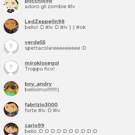
pocchio98
adoro gli zombie #lv
LedZeppelin98
bello! :D #lv :D #lv :) :) #ok
verde55
spettacolareeeeeeeee :D
miroklosegol
Troppo fico!
boy_andry
belliximo!!!!!!!!:)
fabrizio3000
forte #lv :D #lv
carlo99
bello :D :D :D :D :D :D :D :D :D :D