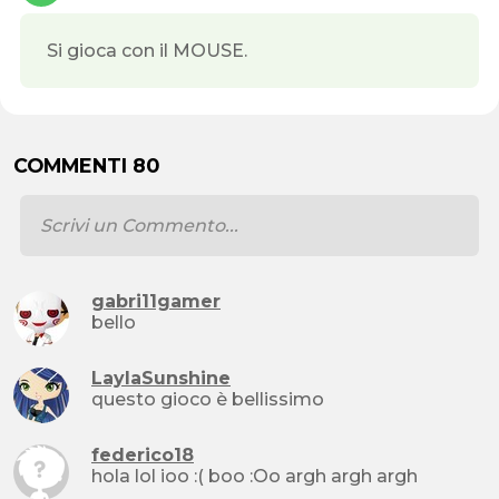
Si gioca con il MOUSE.
COMMENTI 80
gabri11gamer
bello
LaylaSunshine
questo gioco è bellissimo
federico18
hola lol ioo :( boo :Oo argh argh argh