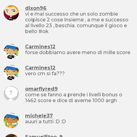
dixon96
vi e mai successo che un solo zombie
colpisce 2 cose insieme , a me e successo
al livello 23 , beschia. comunque il gioco e
bello #ok
Carmines12
forse dobbiamo avere meno di mille score
Carmines12
vero cm si fa???
omarflyred9
come se fanno a prende i livelli bonus o
1462 score e dice di averne 1000 argh
michele37
auuri a tutti :D :D
SamuelEtoo_9