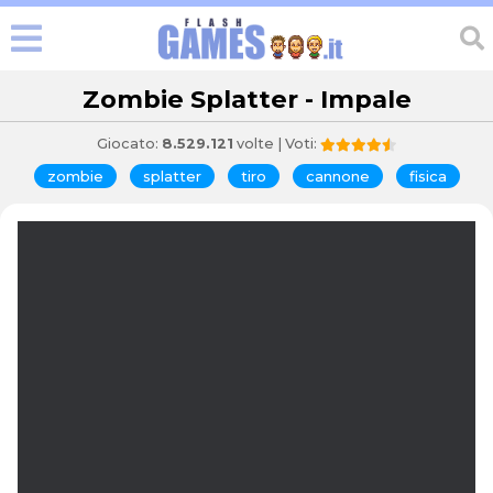
Zombie Splatter - Impale
Giocato:
8.529.121
volte | Voti:
zombie
splatter
tiro
cannone
fisica