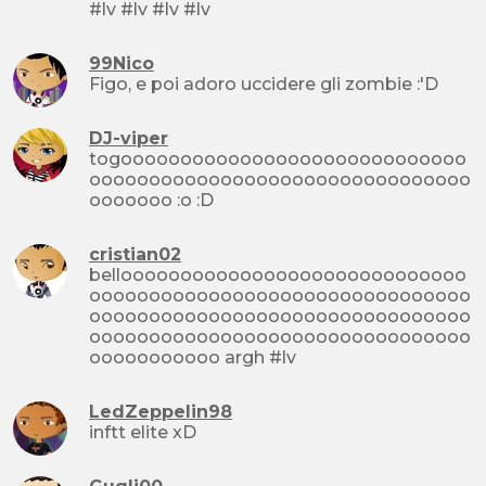
#lv #lv #lv #lv
99Nico
Figo, e poi adoro uccidere gli zombie :'D
DJ-viper
togooooooooooooooooooooooooooooo
oooooooooooooooooooooooooooooooo
ooooooo :o :D
cristian02
bellooooooooooooooooooooooooooooo
oooooooooooooooooooooooooooooooo
oooooooooooooooooooooooooooooooo
oooooooooooooooooooooooooooooooo
ooooooooooo argh #lv
LedZeppelin98
inftt elite xD