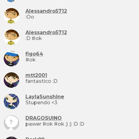
Alessandro5712
:Oo
Alessandro5712
:D #ok
figo64
#ok
mtt2001
fantastico :D
LaylaSunshine
Stupendo <3
DRAGOSUINO
pawer #ok #ok ;) ;) :D :D