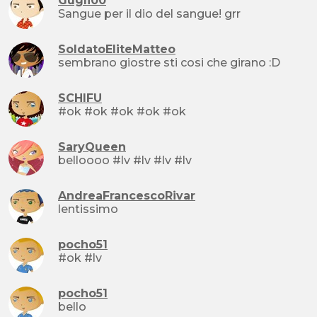
Gugli00
Sangue per il dio del sangue! grr
SoldatoEliteMatteo
sembrano giostre sti cosi che girano :D
SCHIFU
#ok #ok #ok #ok #ok
SaryQueen
belloooo #lv #lv #lv #lv
AndreaFrancescoRivar
lentissimo
pocho51
#ok #lv
pocho51
bello