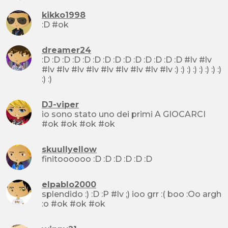
kikko1998
:D #ok
dreamer24
:D :D :D :D :D :D :D :D :D :D :D :D :D :D #lv #lv
#lv #lv #lv #lv #lv #lv #lv #lv #lv :) :) :) :) :) :) :) :)
:) :)
DJ-viper
io sono stato uno dei primi A GIOCARCI
#ok #ok #ok #ok
skuullyellow
finitoooooo :D :D :D :D :D :D
elpablo2000
splendido :) :D :P #lv ;) ioo grr :( boo :Oo argh
:o #ok #ok #ok