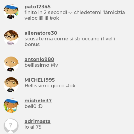
pato12345
finito in 2 secondi -.- chiedetemi 'lámicizia
velociiiiiiiii #ok
allenatore30
scusate ma come si sbloccano i livelli
bonus
antonio980
bellissimo #lv
MICHEL1995
Bellissimo gioco #ok
michele37
bell0 :D
adrimasta
io al 75