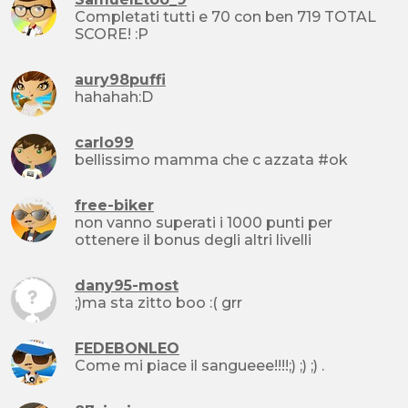
Completati tutti e 70 con ben 719 TOTAL
SCORE! :P
aury98puffi
hahahah:D
carlo99
bellissimo mamma che c azzata #ok
free-biker
non vanno superati i 1000 punti per
ottenere il bonus degli altri livelli
dany95-most
;)ma sta zitto boo :( grr
FEDEBONLEO
Come mi piace il sangueee!!!!;) ;) ;) .