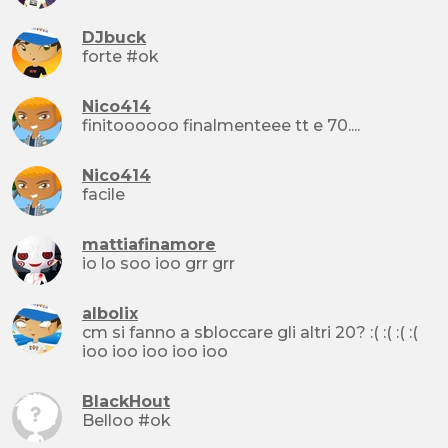
DJbuck
forte #ok
Nico414
finitoooooo finalmenteee tt e 70....
Nico414
facile
mattiafinamore
io lo soo ioo grr grr
albolix
cm si fanno a sbloccare gli altri 20? :( :( :( :(
ioo ioo ioo ioo ioo
BlackHout
Belloo #ok