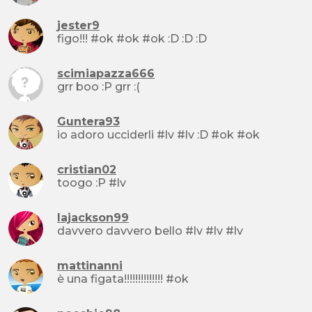
jester9
figo!!! #ok #ok #ok :D :D :D
scimiapazza666
grr boo :P grr :(
Guntera93
io adoro ucciderli #lv #lv :D #ok #ok
cristian02
toogo :P #lv
lajackson99
davvero davvero bello #lv #lv #lv
mattinanni
è una figata!!!!!!!!!!!!!! #ok