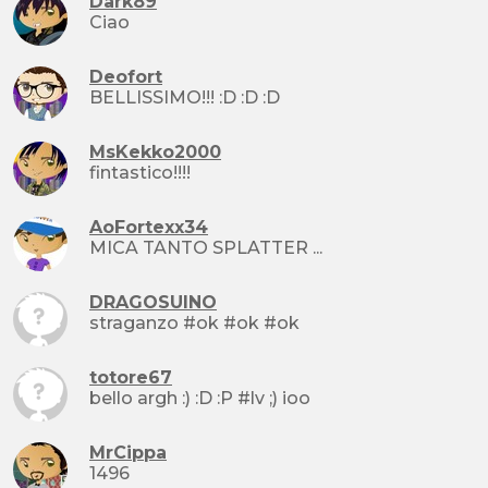
Dark89
Ciao
Deofort
BELLISSIMO!!! :D :D :D
MsKekko2000
fintastico!!!!
AoFortexx34
MICA TANTO SPLATTER ...
DRAGOSUINO
straganzo #ok #ok #ok
totore67
bello argh :) :D :P #lv ;) ioo
MrCippa
1496