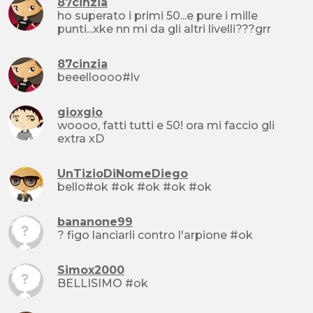
87cinzia
ho superato i primi 50...e pure i mille
punti...xke nn mi da gli altri livelli???grr
87cinzia
beeelloooo#lv
gioxgio
woooo, fatti tutti e 50! ora mi faccio gli
extra xD
UnTizioDiNomeDiego
bello#ok #ok #ok #ok #ok
bananone99
? figo lanciarli contro l'arpione #ok
Simox2000
BELLISIMO #ok