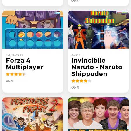
5
DA TAVOLO
AZIONE
Forza 4
Invincibile
Multiplayer
Naruto - Naruto
Shippuden
5
3