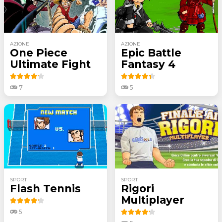
AZIONE
AZIONE
One Piece
Epic Battle
Ultimate Fight
Fantasy 4
7
5
SPORT
SPORT
Flash Tennis
Rigori
Multiplayer
5