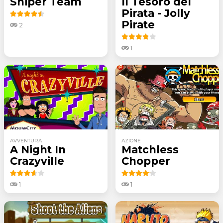
Sniper Team
Il Tesoro del
Pirata - Jolly
Pirate
2
1
AVVENTURA
AZIONE
A Night In
Matchless
Crazyville
Chopper
1
1