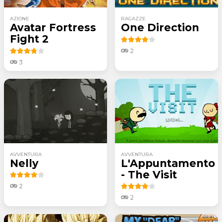
AZIONE
RAGAZZE
Avatar Fortress
One Direction
Fight 2
2
3
AVVENTURA
AVVENTURA
Nelly
L'Appuntamento
- The Visit
2
2