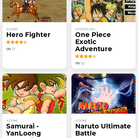
AZIONE
AVVENTURA
Hero Fighter
One Piece
Exotic
Adventure
17
10
AZIONE
AZIONE
Samurai -
Naruto Ultimate
YanLoong
Battle