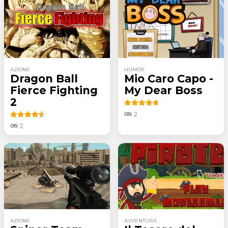
AZIONE
HUMOR
Dragon Ball
Mio Caro Capo -
Fierce Fighting
My Dear Boss
2
2
2
AZIONE
AVVENTURA