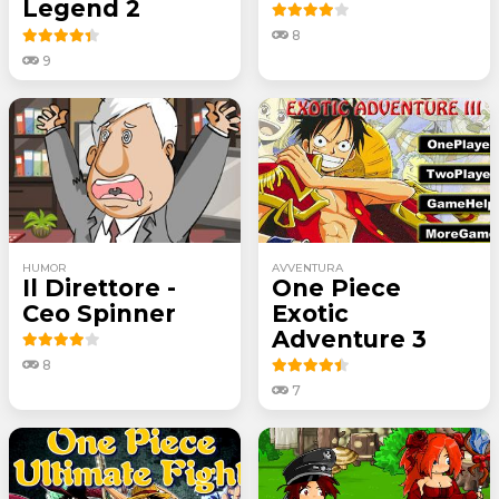
Legend 2
8
9
HUMOR
AVVENTURA
Il Direttore -
One Piece
Ceo Spinner
Exotic
Adventure 3
8
7