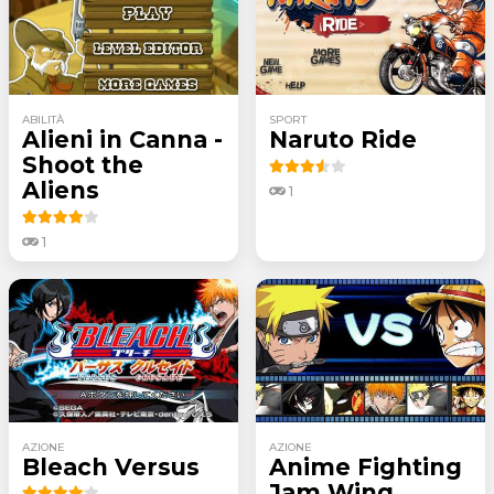
ABILITÀ
SPORT
Alieni in Canna -
Naruto Ride
Shoot the
Aliens
1
1
AZIONE
AZIONE
Bleach Versus
Anime Fighting
Jam Wing