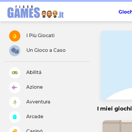
Gioch
I Più Giocati
Un Gioco a Caso
Abilitá
Azione
Avventura
I miei giochi
Arcade
Casinó