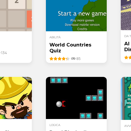
DA 
ABILITÀ
Al
World Countries
Di
Quiz
134
85
LOGICA
AVV