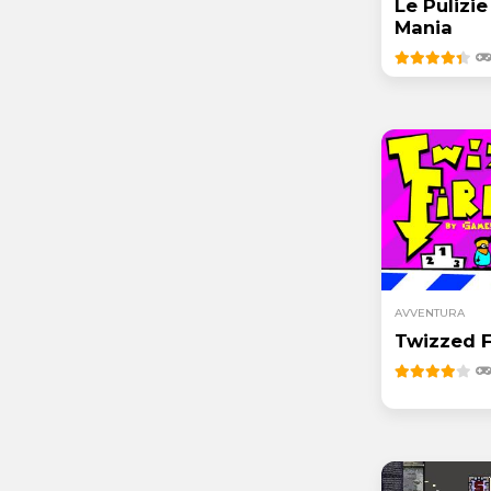
Le Pulizie
Mania
AVVENTURA
Twizzed F