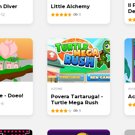
Il
 Diver
Little Alchemy
De
12
11
AZIONE
AVV
e - Doeo!
Povera Tartaruga! -
Ac
Turtle Mega Rush
9
9