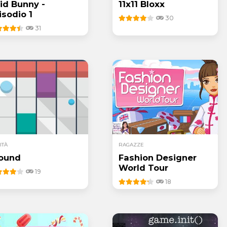
id Bunny -
11x11 Bloxx
isodio 1
30
31
ITÀ
RAGAZZE
ound
Fashion Designer
World Tour
19
18