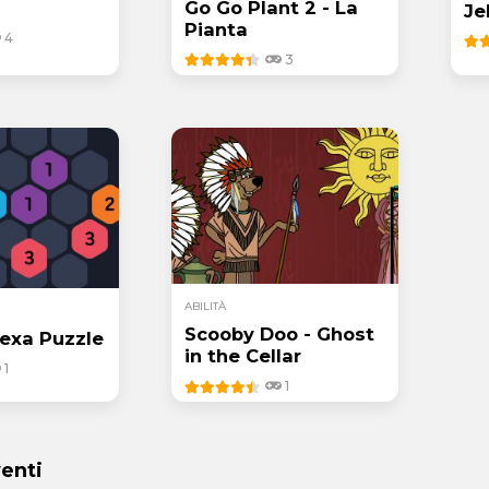
Go Go Plant 2 - La
Je
Pianta
4
3
ABILITÀ
Scooby Doo - Ghost
exa Puzzle
in the Cellar
1
1
venti