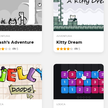
ENTURA
AVVENTURA
ash's Adventure
Kitty Dream
5
5
ICA
LOGICA