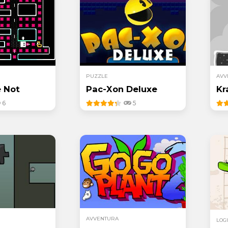
PUZZLE
AVV
 Not
Pac-Xon Deluxe
Kr
6
5
AVVENTURA
LOG