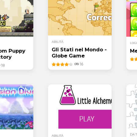
ABILITÀ
LOG
Gli Stati nel Mondo -
rom Puppy
Me
Globe Game
tory
16
18
DA 
ABILITÀ