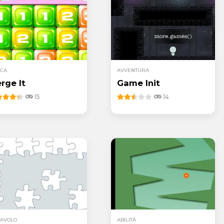
ICA
AVVENTURA
rge It
Game Init
15
14
TAVOLO
ABILITÀ