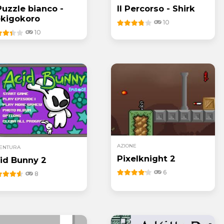
 Puzzle bianco -
Il Percorso - Shirk
kigokoro
10
10
AZIONE
ENTURA
Pixelknight 2
id Bunny 2
6
8