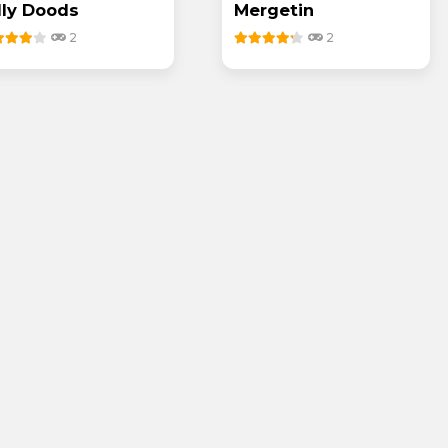
lly Doods
Mergetin
2
2