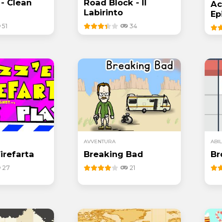
 - Clean
Road Block - Il
Ac
Labirinto
Ep
51
34
AVVENTURA
ABIL
irefarta
Breaking Bad
Br
27
21