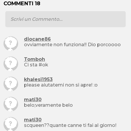
COMMENTI 18
diocane86
ovviamente non funziona!! Dio porcoooo
Tomboh
Ci sta #ok
khalesi1953
please aiutatemi non si apre! :o
mati30
belo;veramente belo
mati30
scqueen??quante canne ti fai al giorno!