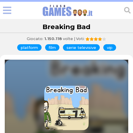
Breaking Bad
Giocato:
1.150.118
volte | Voti:
platform
film
serie televisive
vip