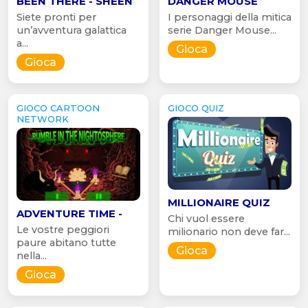
BEEN THERE - SHEEN
DANGER MOUSE
Siete pronti per
I personaggi della mitica
un’avventura galattica
serie Danger Mouse...
a...
Gioca
Gioca
GIOCO CARTOON
GIOCO QUIZ
NETWORK
MILLIONAIRE QUIZ
ADVENTURE TIME -
Chi vuol essere
Le vostre peggiori
milionario non deve far...
paure abitano tutte
Gioca
nella...
Gioca