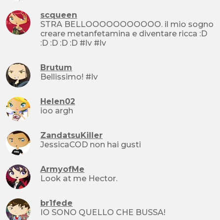
scqueen
STRA BELLOOOOOOOOOOO. il mio sogno
creare metanfetamina e diventare ricca :D
:D :D :D :D #lv #lv
Brutum
Bellissimo! #lv
Helen02
ioo argh
ZandatsuKiller
JessicaCOD non hai gusti
ArmyofMe
Look at me Hector.
br1fede
IO SONO QUELLO CHE BUSSA!