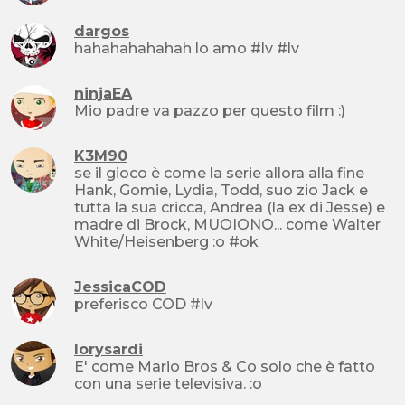
dargos
hahahahahahah lo amo #lv #lv
ninjaEA
Mio padre va pazzo per questo film :)
K3M90
se il gioco è come la serie allora alla fine
Hank, Gomie, Lydia, Todd, suo zio Jack e
tutta la sua cricca, Andrea (la ex di Jesse) e
madre di Brock, MUOIONO... come Walter
White/Heisenberg :o #ok
JessicaCOD
preferisco COD #lv
lorysardi
E' come Mario Bros & Co solo che è fatto
con una serie televisiva. :o