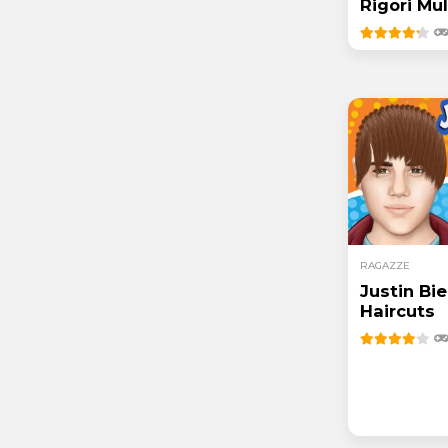
Rigori Mul
RAGAZZE
Justin Bie
Haircuts