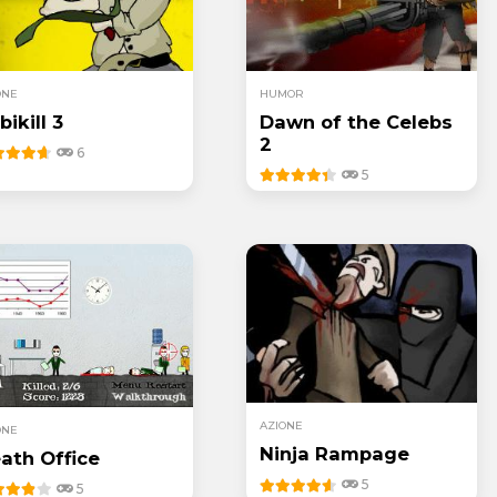
ONE
HUMOR
bikill 3
Dawn of the Celebs
2
6
5
AZIONE
ONE
Ninja Rampage
ath Office
5
5