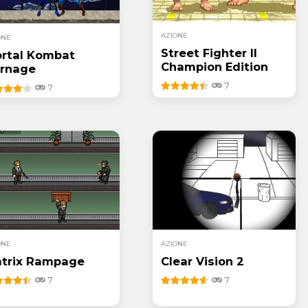
AZIONE
ONE
Street Fighter II
rtal Kombat
Champion Edition
rnage
7
7
ONE
AZIONE
trix Rampage
Clear Vision 2
7
7