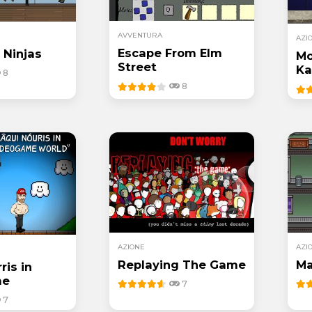
AVVENTURA
AZI
Escape From Elm
 Ninjas
Mo
Street
Ka
8
8
AZIONE
AZI
Replaying The Game
Ma
ris in
me
7
7