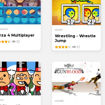
TAVOLO
SPORT
rza 4 Multiplayer
Wrestling - Wrestle
Jump
32
27
ITÀ
AZIONE