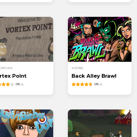
ENTURA
AZIONE
rtex Point
Back Alley Brawl
4
4