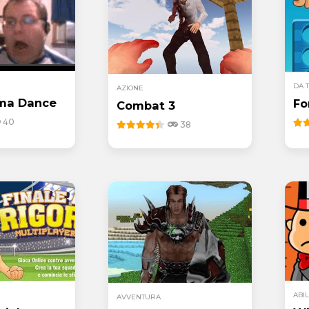
DA 
AZIONE
ma Dance
Fo
Combat 3
40
38
ABIL
AVVENTURA