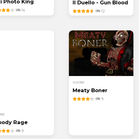
i Photo King
Il Duello - Gun Blood
14
12
AZIONE
Meaty Boner
9
ONE
oody Rage
9