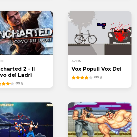
ONE
AZIONE
charted 2 - Il
Vox Populi Vox Dei
vo dei Ladri
8
8