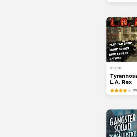
AZIONE
Tyrannosa
L.A. Rex