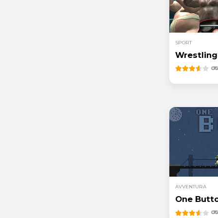
SPORT
Wrestlin
AVVENTURA
One Butt