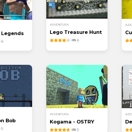
AVVENTURA
AZI
Lego Treasure Hunt
Cu
g Legends
6
6
AVVENTURA
AZI
on Bob
Kogama - OSTRY
De
5
5