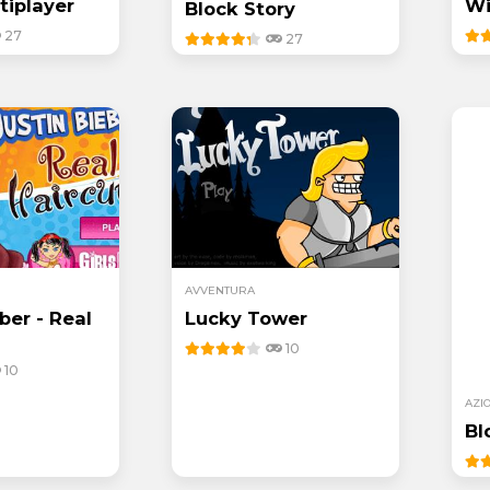
tiplayer
Wi
Block Story
27
27
AVVENTURA
ber - Real
Lucky Tower
10
10
AZI
Bl