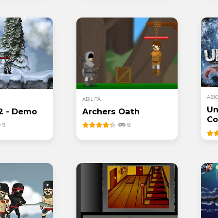
AZI
ABILITÀ
Un
 2 - Demo
Archers Oath
Co
9
8