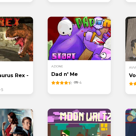
AZIONE
AVV
Dad n' Me
urus Rex -
Vo
4
5