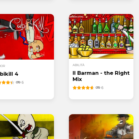
ABILITÀ
MOR
Il Barman - the Right
bikill 4
Mix
6
6