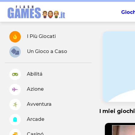
Gioch
I Più Giocati
Un Gioco a Caso
Abilitá
Azione
Avventura
I miei giochi
Arcade
Casinó