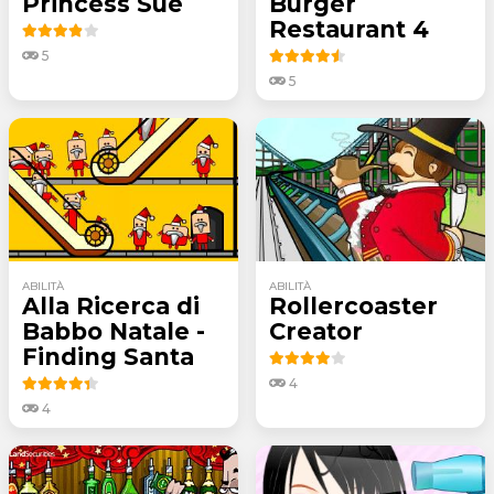
Princess Sue
Burger
Restaurant 4
5
5
ABILITÀ
ABILITÀ
Alla Ricerca di
Rollercoaster
Babbo Natale -
Creator
Finding Santa
4
4