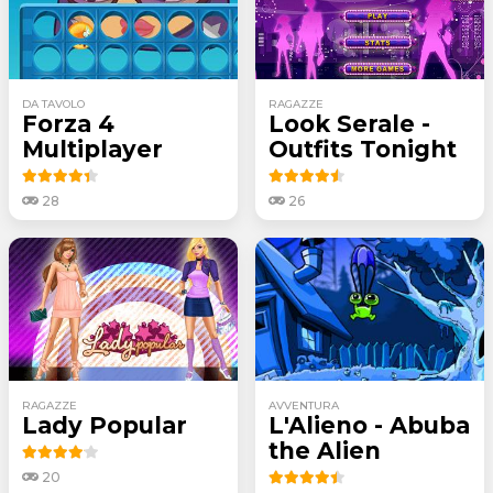
DA TAVOLO
RAGAZZE
Forza 4
Look Serale -
Multiplayer
Outfits Tonight
28
26
RAGAZZE
AVVENTURA
Lady Popular
L'Alieno - Abuba
the Alien
20