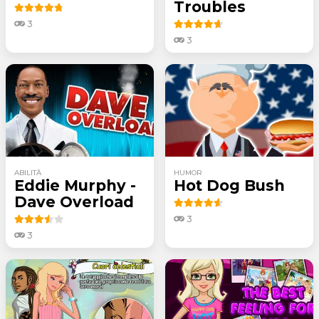
Troubles
3
3
ABILITÀ
HUMOR
Eddie Murphy -
Hot Dog Bush
Dave Overload
3
3