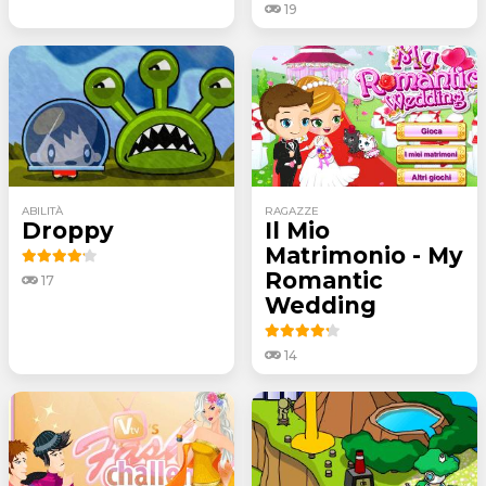
19
ABILITÀ
RAGAZZE
Droppy
Il Mio
Matrimonio - My
Romantic
17
Wedding
14