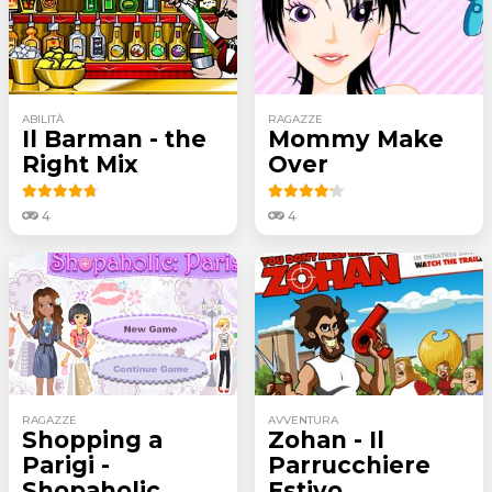
ABILITÀ
RAGAZZE
Il Barman - the
Mommy Make
Right Mix
Over
4
4
RAGAZZE
AVVENTURA
Shopping a
Zohan - Il
Parigi -
Parrucchiere
Shopaholic
Estivo