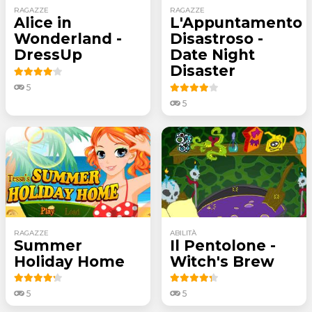
RAGAZZE
RAGAZZE
Alice in
L'Appuntamento
Wonderland -
Disastroso -
DressUp
Date Night
Disaster
5
5
RAGAZZE
ABILITÀ
Summer
Il Pentolone -
Holiday Home
Witch's Brew
5
5