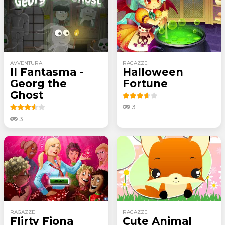
AVVENTURA
RAGAZZE
Il Fantasma -
Halloween
Georg the
Fortune
Ghost
3
3
RAGAZZE
RAGAZZE
Flirty Fiona
Cute Animal