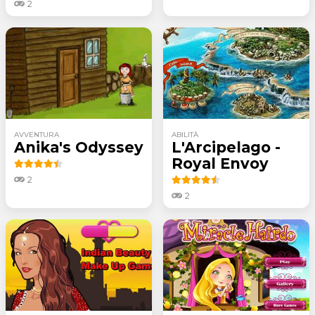
2
AVVENTURA
ABILITÀ
Anika's Odyssey
L'Arcipelago -
Royal Envoy
2
2