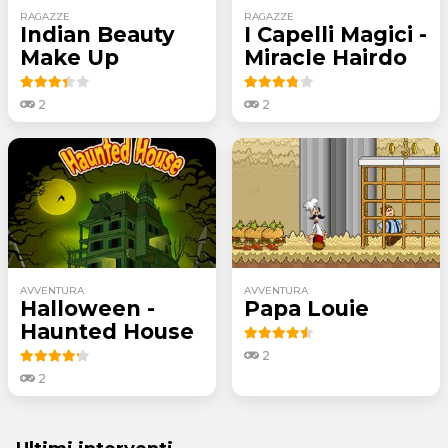
RAGAZZE
RAGAZZE
Indian Beauty
I Capelli Magici -
Make Up
Miracle Hairdo
2
2
AVVENTURA
AVVENTURA
Halloween -
Papa Louie
Haunted House
2
2