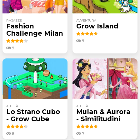
RAGAZZE
AVVENTURA
Fashion
Grow Island
Challenge Milan
9
9
ABILITÀ
ABILITÀ
Lo Strano Cubo
Mulan & Aurora
- Grow Cube
- Similitudini
8
7