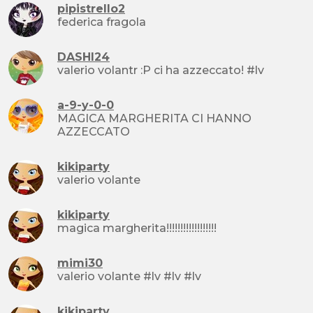
pipistrello2
federica fragola
DASHI24
valerio volantr :P ci ha azzeccato! #lv
a-9-y-0-0
MAGICA MARGHERITA CI HANNO
AZZECCATO
kikiparty
valerio volante
kikiparty
magica margherita!!!!!!!!!!!!!!!!!!
mimi30
valerio volante #lv #lv #lv
kikiparty