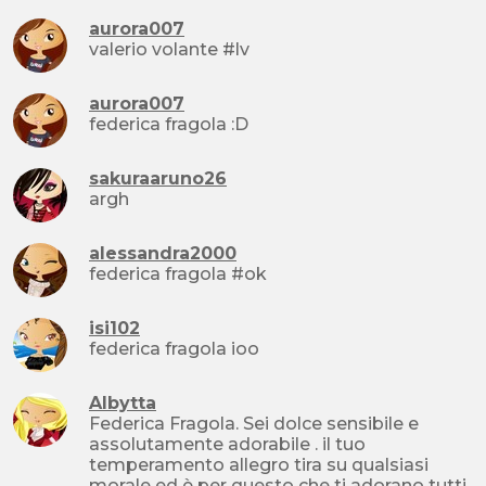
aurora007
valerio volante #lv
aurora007
federica fragola :D
sakuraaruno26
argh
alessandra2000
federica fragola #ok
isi102
federica fragola ioo
Albytta
Federica Fragola. Sei dolce sensibile e
assolutamente adorabile . il tuo
temperamento allegro tira su qualsiasi
morale ed è per questo che ti adorano tutti..