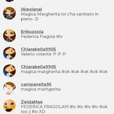
IAlexianaI
Magica Margherita lol c'ha centrato in
pieno. :D
Erikuzzola
Federica Fragola #lv
Chiarabella9905
Valerio volante :P :P :P
Chiarabella9905
magica margherita #ok #ok #ok #ok #ok
campanella95
magica marhgerita
ZeldaMae
FEDERICA FRAGOLA!!!! #lv #lv #lv #lv #ok
ioo ;) #lv XD