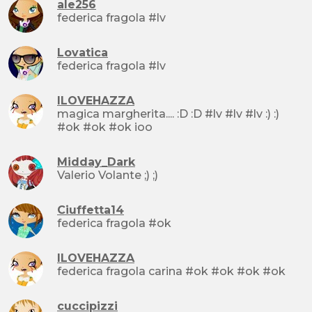
ale256
federica fragola #lv
Lovatica
federica fragola #lv
ILOVEHAZZA
magica margherita.... :D :D #lv #lv #lv :) :)
#ok #ok #ok ioo
Midday_Dark
Valerio Volante ;) ;)
Ciuffetta14
federica fragola #ok
ILOVEHAZZA
federica fragola carina #ok #ok #ok #ok
cuccipizzi