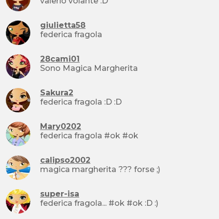
valerio volante :D
giulietta58
federica fragola
28cami01
Sono Magica Margherita
Sakura2
federica fragola :D :D
Mary0202
federica fragola #ok #ok
calipso2002
magica margherita ??? forse ;)
super-isa
federica fragola... #ok #ok :D :)