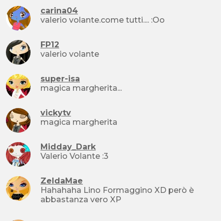
carina04
valerio volante.come tutti.... :Oo
FP12
valerio volante
super-isa
magica margherita...
vickytv
magica margherita
Midday_Dark
Valerio Volante :3
ZeldaMae
Hahahaha Lino Formaggino XD però è
abbastanza vero XP