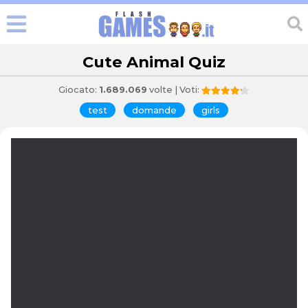
Cute Animal Quiz
Giocato:
1.689.069
volte | Voti:
test
domande
girls