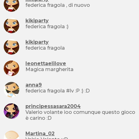
federica fragola , di nuovo
kikiparty
federica fragola :)
kikiparty
federica fragola
leonettaelilove
Magica margherita
anna9
federica fragola #lv :P :) :D
principessasara2004
Valerio volante ioo comunque questo gioco
è carino :D
Martina_02