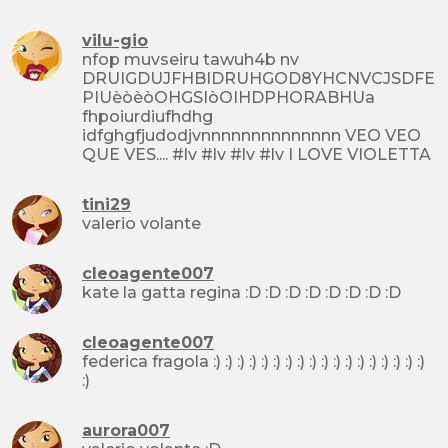
vilu-gio
nfop muvseiru tawuh4b nv
DRUIGDUJFHBIDRUHGOD8YHCNVCJSDFE
PIUèòèòOHGSIòOIHDPHORABHUa
fhpoiurdiufhdhg
idfghgfjudodjvnnnnnnnnnnnnnn VEO VEO
QUE VES.... #lv #lv #lv #lv I LOVE VIOLETTA
tini29
valerio volante
cleoagente007
kate la gatta regina :D :D :D :D :D :D :D :D
cleoagente007
federica fragola :) :) :) :) :) :) :) :) :) :) :) :) :) :) :) :) :) :)
:)
aurora007