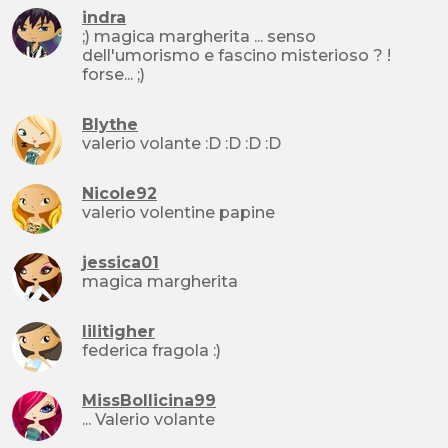
indra
;) magica margherita ... senso
dell'umorismo e fascino misterioso ? !
forse... ;)
Blythe
valerio volante :D :D :D :D
Nicole92
valerio volentine papine
jessica01
magica margherita
lilitigher
federica fragola :)
MissBollicina99
... Valerio volante