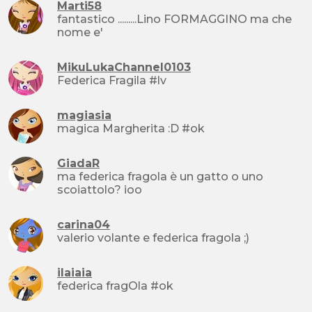
Marti58
fantastico .........Lino FORMAGGINO ma che
nome e'
MikuLukaChannel0103
Federica Fragila #lv
magiasia
magica Margherita :D #ok
GiadaR
ma federica fragola è un gatto o uno
scoiattolo? ioo
carina04
valerio volante e federica fragola ;)
ilaiaia
federica fragOla #ok