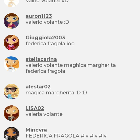
Valrio Volante xD
auron1123
valerio volante :D
Giuggiola2003
federica fragola ioo
stellacarina
valerio volante maghica margherita
federica fragola
alestar02
magica margherita :D :D
LISA02
valeria volante
Minevra
FEDERICA FRAGOLA #lv #lv #lv